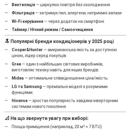
Вентиляція
— циркулює повітря без охолодження
Фільтрація
— затримує пил, алергени, неприємні запахи
Wi-Fi керування
— через додаток на смартфоні
Таймер / Нічний режим / Самоочищення
🔝 Популярні бренди кондиціонерів у 2025 році
Cooper&Hunter
— американська якість за доступною
ціною, лідер серед покупців.
Gree
— один з найбільших світових виробників,
виготовляє техніку навіть для інших брендів.
Midea
— оптимальне співвідношення ціна/якість.
LG та Samsung
— преміальні моделі з розумними
функціями.
Hisense
— зростає популярність завдяки інверторним
системам нового покоління.
📐 На що звернути увагу при виборі:
Площа приміщення (наприклад, 20 м² ≈ 7 BTU)