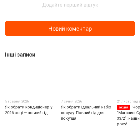
Додайте перший відгук
Новий коментар
Інші записи
5 травня 2026
7 січня 2026
21 листопада
Як обрати кондиціонер у
Як обрати ідеальний набір
Чор
акція
2026 році — повний гід
посуду: Повний гід для
“Магазині С
покупця
33/2”: найв
року!