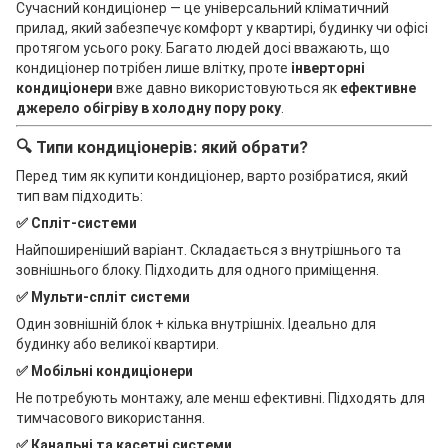
Сучасний кондиціонер — це універсальний кліматичний
прилад, який забезпечує комфорт у квартирі, будинку чи офісі
протягом усього року. Багато людей досі вважають, що
кондиціонер потрібен лише влітку, проте
інверторні
кондиціонери
вже давно використовуються як
ефективне
джерело обігріву в холодну пору року
.
🔍 Типи кондиціонерів: який обрати?
Перед тим як купити кондиціонер, варто розібратися, який
тип вам підходить:
✅ Спліт-системи
Найпоширеніший варіант. Складається з внутрішнього та
зовнішнього блоку. Підходить для одного приміщення.
✅ Мульти-спліт системи
Один зовнішній блок + кілька внутрішніх. Ідеально для
будинку або великої квартири.
✅ Мобільні кондиціонери
Не потребують монтажу, але менш ефективні. Підходять для
тимчасового використання.
✅ Канальні та касетні системи