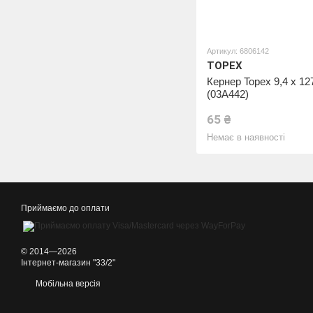
Артикул: 6806142
TOPEX
Кернер Topex 9,4 х 12
(03A442)
65 ₴
Немає в наявності
Приймаємо до оплати
© 2014—2026
Інтернет-магазин "33/2"
Мобільна версія