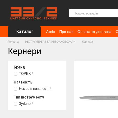
Перейти до основного контенту
Каталог
Акція
Про нас
Оплата та доставка
О
Головна
ІНСТРУМЕНТИ ТА АВТОАКСЕСУАРИ
Кернери
Кернери
Бренд
TOPEX
1
Наявність
Немає в наявності
1
Тип інструменту
Зубило
1