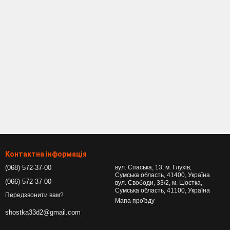
Контактна інформація
(068) 572-37-00
вул. Спаська, 13, м. Глухів,
Сумська область, 41400, Україна
(066) 572-37-00
вул. Свободи, 33/2, м. Шостка,
Сумська область, 41100, Україна
Передзвонити вам?
Мапа проїзду
shostka33d2@gmail.com