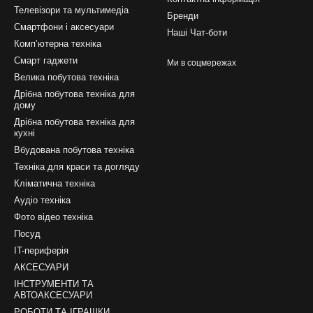
Телевізори та мультимедіа
Бренди
Смартфони і аксесуари
Наші Чат-боти
Компʼютерна техніка
Смарт гаджети
Ми в соцмережах
Велика побутова техніка
Дрібна побутова техніка для
дому
Дрібна побутова техніка для
кухні
Вбудована побутова техніка
Техніка для краси та догляду
Кліматична техніка
Аудіо техніка
Фото відео техніка
Посуд
IT-периферія
АКСЕСУАРИ
ІНСТРУМЕНТИ ТА
АВТОАКСЕСУАРИ
РОБОТИ ТА ІГРАШКИ