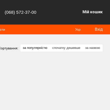
Мій кошик
(068) 572-37-00
Вхід
оти
Укр
за популярністю
спочатку дешевше
за назвою
Сортування: