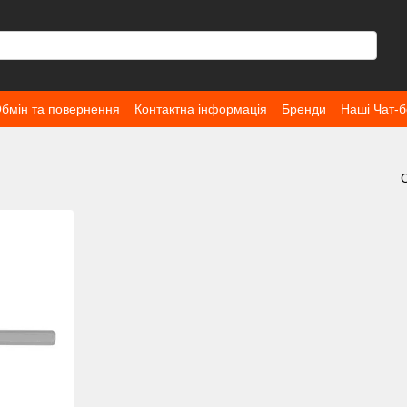
бмін та повернення
Контактна інформація
Бренди
Наші Чат-б