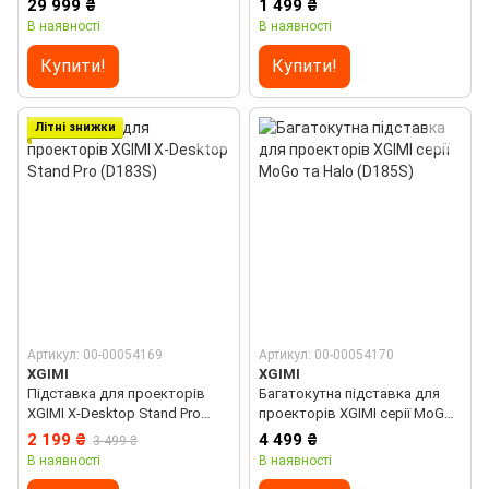
29 999 ₴
1 499 ₴
(B981C)
В наявності
В наявності
Купити!
Купити!
Літні знижки
Артикул: 00-00054169
Артикул: 00-00054170
XGIMI
XGIMI
Підставка для проекторів
Багатокутна підставка для
XGIMI X-Desktop Stand Pro
проекторів XGIMI серії MoGo
(D183S)
та Halo (D185S)
2 199 ₴
4 499 ₴
3 499 ₴
В наявності
В наявності