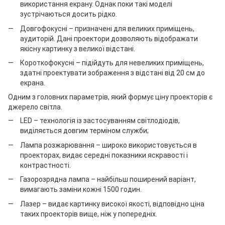
використання екрану. Однак поки такі моделі
зустрічаються досить рідко.
Довгофокусні – призначені для великих приміщень,
аудиторій. Дані проектори дозволяють відображати
якісну картинку з великої відстані.
Короткофокусні – підійдуть для невеликих приміщень,
здатні проектувати зображення з відстані від 20 см до
екрана.
Одним з головних параметрів, який формує ціну проекторів є
джерело світла.
LED – технологія із застосуванням світлодіодів,
виділяється довгим терміном служби;
Лампа розжарювання – широко використовується в
проекторах, видає середні показники яскравості і
контрастності.
Газорозрядна лампа – найбільш поширений варіант,
вимагають заміни кожні 1500 годин.
Лазер – видає картинку високої якості, відповідно ціна
таких проекторів вище, ніж у попередніх.