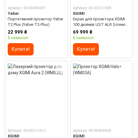
Артикул: 00-00406697
Артикул: 00-00313308
Yaber
XGIMI
Портативний проектор Yaber
Екран для проектора XGIMI
T2 Plus (Yaber-T2-Plus)
100 дюймів UST ALR Screen
(P165S)
22 999 ₴
69 999 ₴
В наявності
В наявності
Купити!
Купити!
Артикул: 00-00313312
Артикул: 00-00409668
XGIMI
XGIMI