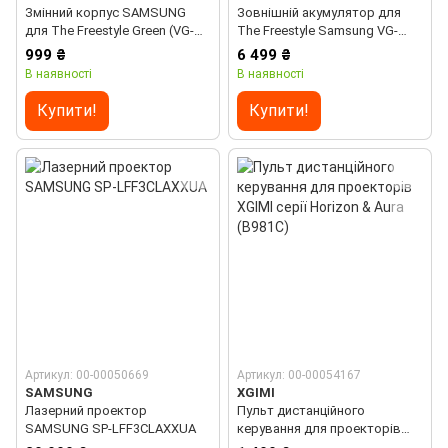
Змінний корпус SAMSUNG
Зовнішній акумулятор для
для The Freestyle Green (VG-
The Freestyle Samsung VG-
SCLB00NR/RU)
FBB3BA/XC
999 ₴
6 499 ₴
В наявності
В наявності
Купити!
Купити!
Артикул: 00-00050669
Артикул: 00-00054167
SAMSUNG
XGIMI
Лазерний проектор
Пульт дистанційного
SAMSUNG SP-LFF3CLAXXUA
керування для проекторів
XGIMI серії Horizon & Aura