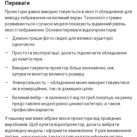
Переваги
Проектори давно використовуються в якості обладнання для
виводу зображення на великий екран. Технології стрімко
розвиваються і сучасні моделі показують відмінний рівень
якості зображення. Основні переваги відеопроекторів:
Демонстрація фото і відео для великої аудиторії
одночасно.
Простота експлуатації: досить підключити обладнання
до комп'ютера.
Використовувати проектор більш економічно, ніж
купувати монітор великого розміру.
Універсальність – обладнання може використовуватися
як в комерційних, так і в домашніх цілях.
Великий вибір – в залежності від потреб покупця, на ринку
представлені моделі різної цінової категорії, а також
професійні варіанти.
У нашому магазині зібрані якісні проектори від провідних
виробників. Щоб купити відеопроектор, досить вибрати
відповідну модель і оформити замовлення. У разі виникнення
питань, наші консультанти готові надати інформацію про