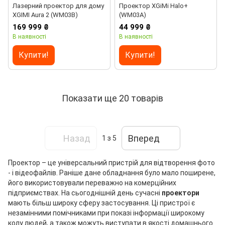
Лазерний проектор для дому
Проектор XGiMi Halo+
XGIMI Aura 2 (WM03B)
(WM03A)
169 999 ₴
44 999 ₴
В наявності
В наявності
Купити!
Купити!
Показати ще 20 товарів
Назад
Вперед
1
з 5
Проектор – це універсальний пристрій для відтворення фото
- і відеофайлів. Раніше дане обладнання було мало поширене,
його використовували переважно на комерційних
підприємствах. На сьогоднішній день сучасні
проектори
мають більш широку сферу застосування. Ці пристрої є
незамінними помічниками при показі інформації широкому
колу людей, а також можуть виступати в якості домашнього