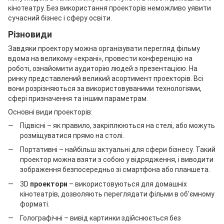
кінотеатру. Без використання проекторів неможливо уявити
сучасний бізнес і сферу освіти.
Різновиди
Завдяки проектору можна організувати перегляд фільму
вдома на великому «екрані», провести конференцію на
роботі, ознайомити аудиторію людей з презентацією. На
ринку представлений великий асортимент проекторів. Всі
вони розрізняються за використовуваними технологіями,
сфері призначення та іншим параметрам.
Основні види проекторів:
Підвісні – як правило, закріплюються на стелі, або можуть
розміщуватися прямо на столі.
Портативні – найбільш актуальні для сфери бізнесу. Такий
проектор можна взяти з собою у відрядження, і виводити
зображення безпосередньо зі смартфона або планшета.
3D
проектори
– використовуються для домашніх
кінотеатрів, дозволяють переглядати фільми в об'ємному
форматі.
Голографічні – вивід картинки здійснюється без