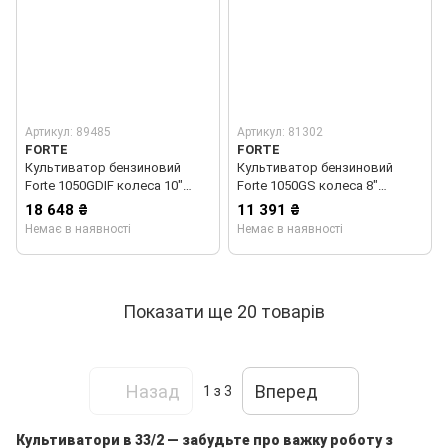
Артикул: 89485
Артикул: 81302
FORTE
FORTE
Культиватор бензиновий
Культиватор бензиновий
Forte 1050GDIF колеса 10"
Forte 1050GS колеса 8"
(89485)
(81302)
18 648 ₴
11 391 ₴
Немає в наявності
Немає в наявності
Показати ще 20 товарів
Назад
Вперед
1
з 3
Культиватори в 33/2 — забудьте про важку роботу з