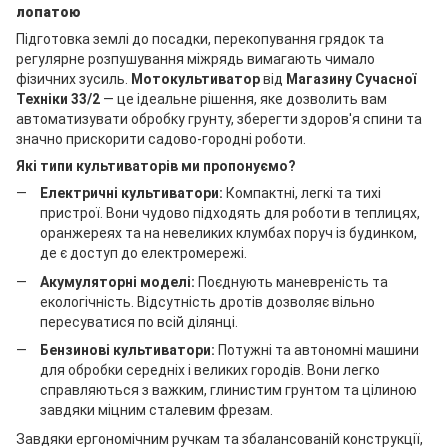
лопатою
Підготовка землі до посадки, перекопування грядок та
регулярне розпушування міжрядь вимагають чимало
фізичних зусиль.
Мотокультиватор
від
Магазину Сучасної
Техніки 33/2
— це ідеальне рішення, яке дозволить вам
автоматизувати обробку грунту, зберегти здоров'я спини та
значно прискорити садово-городні роботи.
Які типи культиваторів ми пропонуємо?
Електричні культиватори:
Компактні, легкі та тихі
пристрої. Вони чудово підходять для роботи в теплицях,
оранжереях та на невеликих клумбах поруч із будинком,
де є доступ до електромережі.
Акумуляторні моделі:
Поєднують маневреність та
екологічність. Відсутність дротів дозволяє вільно
пересуватися по всій ділянці.
Бензинові культиватори:
Потужні та автономні машини
для обробки середніх і великих городів. Вони легко
справляються з важким, глинистим грунтом та цілиною
завдяки міцним сталевим фрезам.
Завдяки ергономічним ручкам та збалансованій конструкції,