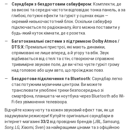
Саундбари з бездротовим сабвуфером:
Комплекти, де
за високі та середні частоти відповідає тонка панель, а за
глибокі, потужні ефекти та гуркіт у сценах екшн —
окремий низькочастотний блок. Оскільки сабвуфер
підключається по радіоканалу, його можна поставити у
будь-який куток кімнати, де є розетка.
Багатоканальні системи з підтримкою Dolby Atmos /
DTS:X:
Преміальні пристрої, які мають динаміки,
спрямовані не лише вперед, а й угору та вбік. Звук
відбивається від стелі та стін, створюючи справжнє
тривимірне звукове поле, де ви чітко чуєте гуркіт грому
над головою або шум авто, що проїжджає повз.
Бездротове підключення та Bluetooth:
Саундбар легко
стає потужним музичним центром. Ви можете
транслювати улюблені треки безпосередньо зі
смартфона, планшета чи ноутбука через Bluetooth або Wi-
Fi без увімкнення телевізора.
Відчуйте кожну ноту та кожен звуковий ефект так, як це
задумували режисери! Купуйте оригінальні саундбари в
інтернет-магазині
33/2
від провідних брендів (
JBL, Samsung,
Sony, LG, Xiaomi, Sven
) за найкращими цінами та з офіційною