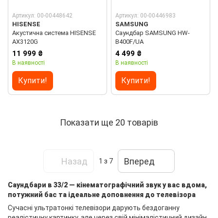
Артикул: 00-00448642
Артикул: 00-00446983
HISENSE
SAMSUNG
Акустична система HISENSE
Саундбар SAMSUNG HW-
AX3120G
B400F/UA
11 999 ₴
4 499 ₴
В наявності
В наявності
Купити!
Купити!
Показати ще 20 товарів
Назад
Вперед
1
з 7
Саундбари в 33/2 — кінематографічний звук у вас вдома,
потужний бас та ідеальне доповнення до телевізора
Сучасні ультратонкі телевізори дарують бездоганну
реалістичну картинку, але через свій мінімалістичний дизайн