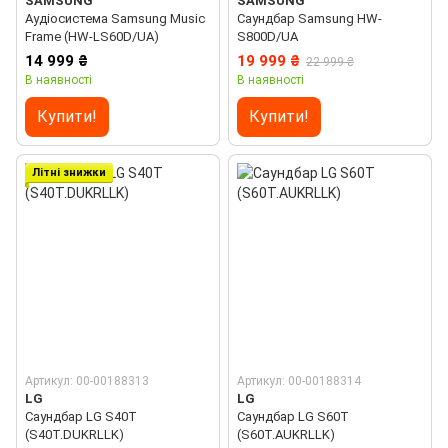
SAMSUNG
SAMSUNG
Аудіосистема Samsung Music
Саундбар Samsung HW-
Frame (HW-LS60D/UA)
S800D/UA
14 999 ₴
19 999 ₴
22 999 ₴
В наявності
В наявності
Купити!
Купити!
Літні знижки
Артикул: 00-00188313
Артикул: 00-00188314
LG
LG
Саундбар LG S40T
Саундбар LG S60T
(S40T.DUKRLLK)
(S60T.AUKRLLK)