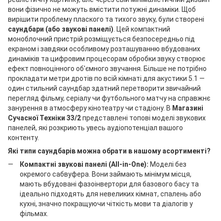
вони фізично не можуть вмістити потужні динаміки. Щоб
вирішити проблему плаского та тихого звуку, були створені
саундбари (або звукові панелі)
. Цей компактний
моноблочний пристрій розміщується безпосередньо під
екраном і завдяки особливому розташуванню вбудованих
динаміків та цифровим процесорам обробки звуку створює
ефект повноцінного об'ємного звучання. Більше не потрібно
прокладати метри дротів по всій кімнаті для акустики 5.1 —
один стильний саундбар здатний перетворити звичайний
перегляд фільму, серіалу чи футбольного матчу на справжнє
занурення в атмосферу кінотеатру чи стадіону. В
Магазині
Сучасної Техніки 33/2
представлені топові моделі звукових
панелей, які розкриють увесь аудіопотенціал вашого
контенту.
Які типи саундбарів можна обрати в нашому асортименті?
Компактні звукові панелі (All-in-One):
Моделі без
окремого сабвуфера. Вони займають мінімум місця,
мають вбудовані фазоінвертори для базового басу та
ідеально підходять для невеликих кімнат, спалень або
кухні, значно покращуючи чіткість мови та діалогів у
фільмах.