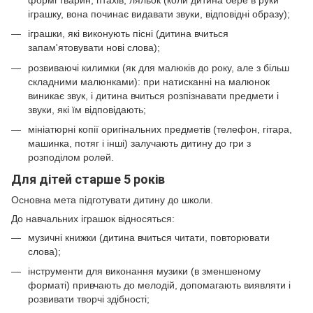
іграшку, вона починає видавати звуки, відповідні образу);
іграшки, які виконують пісні (дитина вчиться
запам'ятовувати нові слова);
розвиваючі килимки (як для малюків до року, але з більш
складними малюнками): при натисканні на малюнок
виникає звук, і дитина вчиться розпізнавати предмети і
звуки, які їм відповідають;
мініатюрні копії оригінальних предметів (телефон, гітара,
машинка, потяг і інші) залучають дитину до гри з
розподілом ролей.
Для дітей старше 5 років
Основна мета підготувати дитину до школи.
До навчальних іграшок відносяться:
музичні книжки (дитина вчиться читати, повторювати
слова);
інструменти для виконання музики (в зменшеному
форматі) привчають до мелодій, допомагають виявляти і
розвивати творчі здібності;