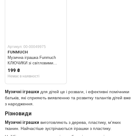
Артикул: 00-00049975
FUNMUCH
Музична іграшка Funmuch
КЛЮЧИКИ зі світловими
ефектами
199 ₴
Немає в наявності
Музичні іграшки
для дітей це і розваги, і ефективні помічники
батьків, які сприяють виявленню та розвитку талантів дітей вже
з народження.
Різновиди
Музичні іграшки
виготовляють з дерева, пластику, м'яких
тканин. Найчастіше зустрічаються іграшки з пластику.