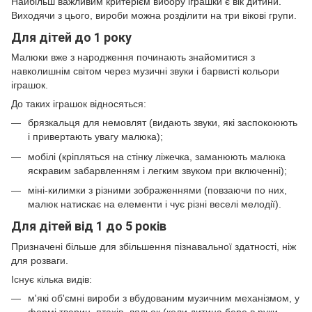
Найбільш важливим критерієм вибору іграшки є вік дитини.
Виходячи з цього, вироби можна розділити на три вікові групи.
Для дітей до 1 року
Малюки вже з народження починають знайомитися з
навколишнім світом через музичні звуки і барвисті кольори
іграшок.
До таких іграшок відносяться:
брязкальця для немовлят (видають звуки, які заспокоюють
і привертають увагу малюка);
мобілі (кріпляться на стінку ліжечка, заманюють малюка
яскравим забарвленням і легким звуком при включенні);
міні-килимки з різними зображеннями (повзаючи по них,
малюк натискає на елементи і чує різні веселі мелодії).
Для дітей від 1 до 5 років
Призначені більше для збільшення пізнавальної здатності, ніж
для розваги.
Існує кілька видів:
м'які об'ємні вироби з вбудованим музичним механізмом, у
формі тварин, птахів, ляльок (коли дитина бере в руки