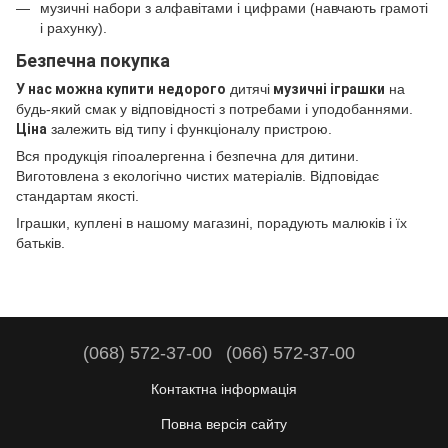
музичні набори з алфавітами і цифрами (навчають грамоті
і рахунку).
Безпечна покупка
У нас можна купити
недорого
дитячі
музичні іграшки
на
будь-який смак у відповідності з потребами і уподобаннями.
Ціна
залежить від типу і функціоналу пристрою.
Вся продукція гіпоалергенна і безпечна для дитини.
Виготовлена з екологічно чистих матеріалів. Відповідає
стандартам якості.
Іграшки, куплені в нашому магазині, порадують малюків і їх
батьків.
(068) 572-37-00
(066) 572-37-00
Контактна інформація
Повна версія сайту