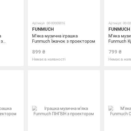
Артикул: 00-00008816
Артикул: 00-0
FUNMUCH
FUNMUCH
а
М'яка музична іграшка
М'яка музи
 з
Funmuch Їжачок з проектором
Funmuch К
проектор
899 ₴
799 ₴
Немає в наявності
Немає в ная