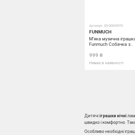
Артикул: 00-00049976
FUNMUCH
М'яка музична іграшк
Funmuch Собачка з
проектором
999 ₴
Немає в наявності
Дитячі
іграшки нічні
лам
швидко і комфортно. Так
Особливо необхідні іграш