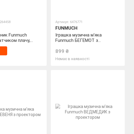
0264458
Артикул: 6476771
FUNMUCH
чник Funmuch
Іграшка музична м'яка
датчиком плачу,
Funmuch БЕГЕМОТ з
тлом і музикою
проектором
899 ₴
Немає в наявності