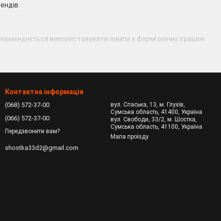
ендів.
рекомендується використовувати лампи у формі різних іграшок
ійних героїв;
Контактна інформація
(068) 572-37-00
вул. Спаська, 13, м. Глухів,
Сумська область, 41400, Україна
(066) 572-37-00
вул. Свободи, 33/2, м. Шостка,
я немовлят ідеальним варіантом стануть м'які світильники в
Сумська область, 41100, Україна
Передзвонити вам?
тварини. Всередині такої іграшки каганця встановлені
Мапа проїзду
ед них засвічуються від звуку, в автоматичному режимі.
shostka33d2@gmail.com
. Забарвлення тут найчастіше м'які, пастельні або класичні,
зайном. Але це не єдина їх перевага. Д інших особливостей і