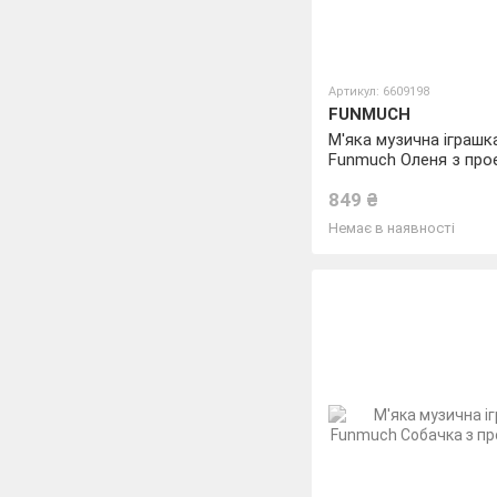
Артикул: 6609198
FUNMUCH
М'яка музична іграшк
Funmuch Оленя з пр
849 ₴
Немає в наявності