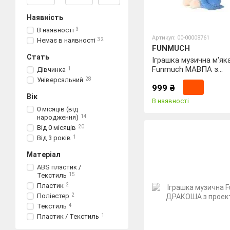
Наявність
В наявності
3
Артикул: 00-00008761
Немає в наявності
32
FUNMUCH
Стать
Іграшка музична м'як
Funmuch МАВПА з
Дівчинка
1
проектором
Універсальний
28
999 ₴
Вік
В наявності
0 місяців (від
народження)
14
Від 0 місяців
20
Від 3 років
1
Матеріал
ABS пластик /
Текстиль
15
Пластик
2
Поліестер
2
Текстиль
4
Пластик / Текстиль
1