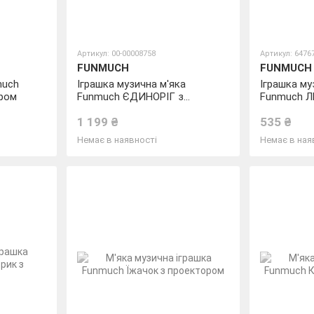
Артикул: 00-00008758
Артикул: 6476
FUNMUCH
FUNMUCH
much
Іграшка музична м'яка
Іграшка му
ром
Funmuch ЄДИНОРІГ з
Funmuch Л
проектором
проектор
1 199 ₴
535 ₴
Немає в наявності
Немає в ная