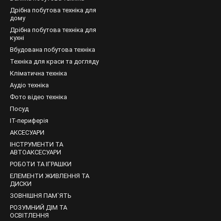
Дрібна побутова техніка для
приємного освітлення, не заважає міцному здоровому сну дітей;
дому
компактність, що спрощує установку виробу;
Дрібна побутова техніка для
кухні
льтиплікаційні і казкові герої, незвичайні персонажі, улюблені тв
Вбудована побутова техніка
оделі, які здатні програвати різні звуки, наприклад білий шум, зву
Техніка для краси та догляду
чно вписуються в будь-який інтер'єр дитячої кімнати. Також вони 
Кліматична техніка
іки без необхідності включення світла. Тому дитячий сон з такими
Аудіо техніка
Фото відео техніка
ині можна придбати дитячі іграшки-нічні лампи від різних брендів
Посуд
дильник, датчики руху та інше. Тут покупці знайдуть нічні лампи на
IT-периферія
АКСЕСУАРИ
ІНСТРУМЕНТИ ТА
АВТОАКСЕСУАРИ
РОБОТИ ТА ІГРАШКИ
ЕЛЕМЕНТИ ЖИВЛЕННЯ ТА
ДИСКИ
ЗОВНІШНЯ ПАМ`ЯТЬ
РОЗУМНИЙ ДІМ ТА
ОСВІТЛЕННЯ