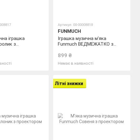
0008817
Артикул: 00-00008818
FUNMUCH
чна іграшка
Іграшка музична м'яка
ролик з
Funmuch ВЕДМЕЖАТКО з
ом
проектором
899 ₴
вності
Немає в наявності
Літні знижки