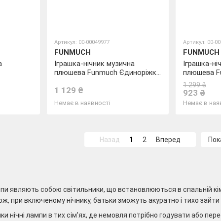
Артикул: 00-00049977
Артикул: 00-0
FUNMUCH
FUNMUCH
а
Іграшка-нічник музична
Іграшка-ні
плюшева Funmuch Єдиноріжка
плюшева Fu
з проектором
проектор
1 299 ₴
1 129 ₴
923 ₴
Немає в наявності
Немає в ная
Назад
1
2
Вперед
Пок
пи являють собою світильники, що встановлюються в спальній кімн
ож, при включеному нічнику, батьки зможуть акуратно і тихо зайт
ки нічні лампи в тих сім'ях, де немовля потрібно годувати або пер