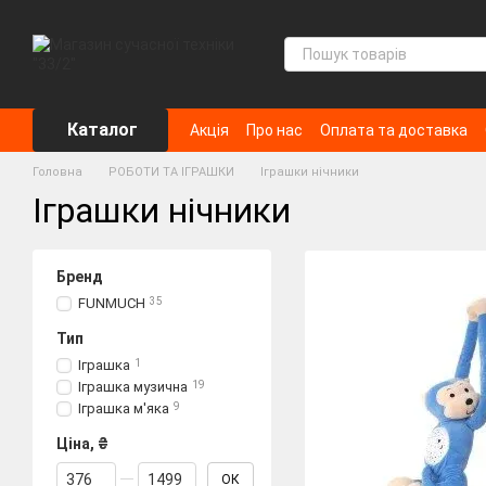
Перейти до основного контенту
Каталог
Акція
Про нас
Оплата та доставка
Головна
РОБОТИ ТА ІГРАШКИ
Іграшки нічники
Іграшки нічники
Бренд
FUNMUCH
35
Тип
Іграшка
1
Іграшка музична
19
Іграшка м'яка
9
Ціна, ₴
Від Ціна, ₴
До Ціна, ₴
ОК