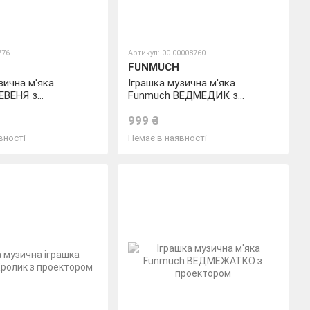
776
Артикул: 00-00008760
FUNMUCH
зична м'яка
Іграшка музична м'яка
ЕВЕНЯ з
Funmuch ВЕДМЕДИК з
ом
проектором
999 ₴
вності
Немає в наявності