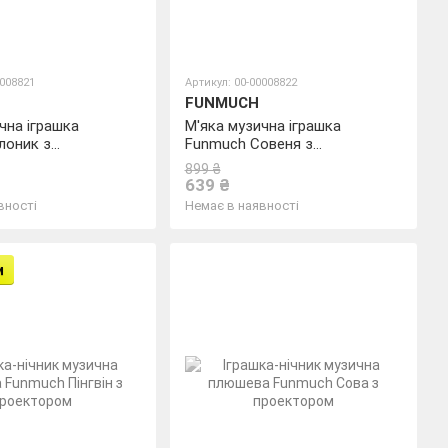
0008821
Артикул: 00-00008822
FUNMUCH
чна іграшка
М'яка музична іграшка
лоник з
Funmuch Совеня з
ом
проектором
899 ₴
639 ₴
вності
Немає в наявності
и