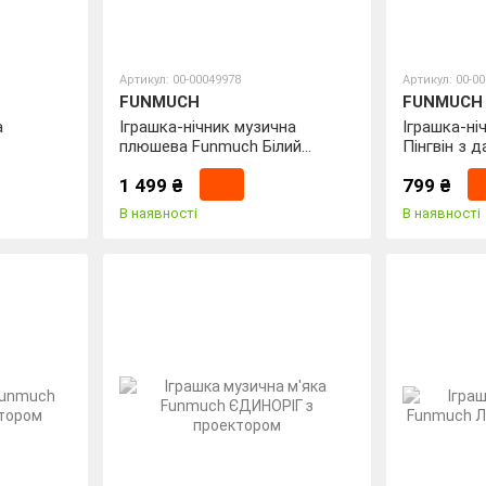
Артикул: 00-00049978
Артикул: 00-0
FUNMUCH
FUNMUCH
а
Іграшка-нічник музична
Іграшка-ні
плюшева Funmuch Білий
Пінгвін з 
Ведмедик з проектором
нічним сві
1 499 ₴
799 ₴
В наявності
В наявності