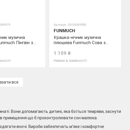
0049979
Артикул: 00-00049980
FUNMUCH
чник музична
Іграшка-нічник музична
nmuch Пінгвін з
плюшева Funmuch Сова з
ом
проектором
1 109 ₴
вності
Немає в наявності
азати все
аті. Вони допомагають дитині, яка боїться темряви, заснути
и в приміщення що б проконтролювати сон малюка.
еодягати вночі. Вироби забезпечать м'яке і комфортне