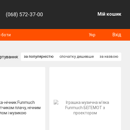
(068) 572-37-00
Мій кошик
Вхід
т-боти
Укр
за популярністю
спочатку дешевше
за назвою
ртування: