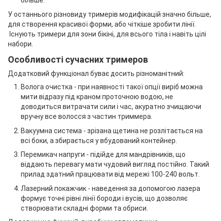
більше.
У останнього різновиду тримерів модифікацій значно більше,
для створення красивої форми, або чіткіше зробити лінії.
Існують тримери для зони бікіні, для всього тіла і навіть цілі
набори.
Особливості сучасних тримеров
Додатковий функціонал буває досить різноманітний:
Волога очистка - при наявності такої опції виріб можна
мити відразу під краном проточною водою, не
доводиться витрачати сили і час, акуратно зчищаючи
вручну все волосся з частин триммера.
Вакуумна система - зрізана щетина не розлітається на
всі боки, а збирається у вбудований контейнер.
Перемикач напруги - підійде для мандрівників, що
віддають перевагу мати чудовий вигляд постійно. Такий
прилад здатний працювати від мережі 100-240 вольт.
Лазерний покажчик - наведення за допомогою лазера
формує точні рівні лінії бороди і вусів, що дозволяє
створювати складні форми та обриси.