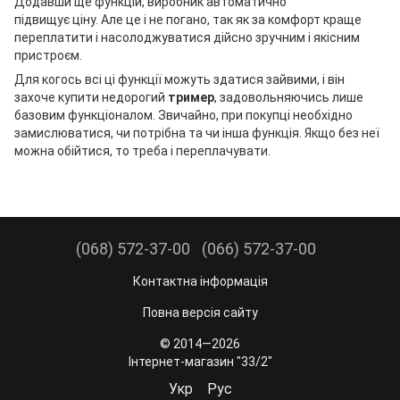
Додавши ще функцій, виробник автоматично
підвищує ціну. Але це і не погано, так як за комфорт краще
переплатити і насолоджуватися дійсно зручним і якісним
пристроєм.
Для когось всі ці функції можуть здатися зайвими, і він
захоче купити
недорогий
тример
, задовольняючись лише
базовим функціоналом. Звичайно, при покупці необхідно
замислюватися, чи потрібна та чи інша функція. Якщо без неї
можна обійтися, то треба і переплачувати.
(068) 572-37-00
(066) 572-37-00
Контактна інформація
Повна версія сайту
© 2014—2026
Інтернет-магазин "33/2"
Укр
Рус