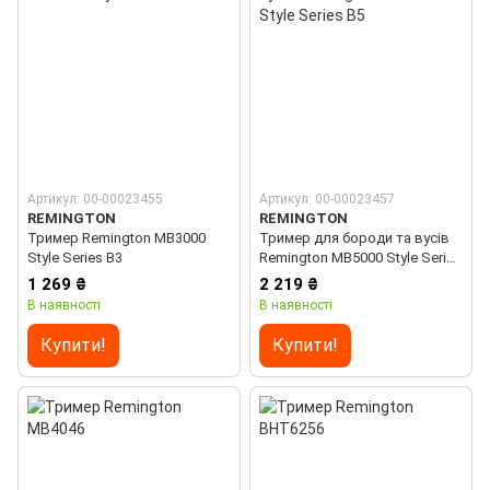
Артикул: 00-00023455
Артикул: 00-00023457
REMINGTON
REMINGTON
Тример Remington MB3000
Тример для бороди та вусів
Style Series B3
Remington MB5000 Style Series
B5
1 269 ₴
2 219 ₴
В наявності
В наявності
Купити!
Купити!