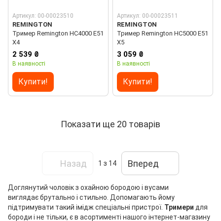
Артикул: 00-00023510
Артикул: 00-00023511
REMINGTON
REMINGTON
Тример Remington HC4000 E51
Тример Remington HC5000 E51
X4
X5
2 539 ₴
3 059 ₴
В наявності
В наявності
Купити!
Купити!
Показати ще 20 товарів
Назад
Вперед
1
з 14
Доглянутий чоловік з охайною бородою і вусами
виглядає брутально і стильно. Допомагають йому
підтримувати такий імідж спеціальні пристрої.
Тримери
для
бороди і не тільки, є в асортименті нашого інтернет-магазину