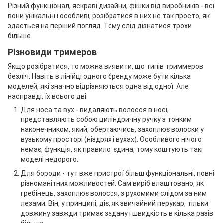
Різний функціонал, яскраві дизайни, фішки від виробників - всі
вони унікальні і особливі, розібратися в них не так просто, як
здається на перший погляд. Тому слід дізнатися трохи
більше.
Різновиди тримеров
Якщо розібратися, то можна виявити, що типів триммеров
безліч. Навіть в лінійці одного бренду може бути кілька
моделей, які значно відрізняються одна від одної. Але
насправді, їх всього дві:
Для носа та вух - видаляють волосся в носі,
представляють собою циліндричну ручку з тонким
наконечником, який, обертаючись, захоплює волоски у
вузькому просторі (ніздрях і вухах). Особливого нічого
немає, функція, як правило, єдина, тому коштують такі
моделі недорого.
Для бороди - тут вже пристрої більш функціональні, повні
різноманітних можливостей. Сам виріб влаштовано, як
гребінець, захоплює волосся, з рухомими слідом за ним
лезами. Він, у принципі, діє, як звичайний перукар, тільки
довжину завжди тримає задану і швидкість в кілька разів