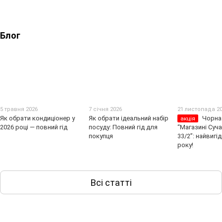
Блог
5 травня 2026
7 січня 2026
21 листопада 2
Як обрати кондиціонер у
Як обрати ідеальний набір
Чорна 
акція
2026 році — повний гід
посуду: Повний гід для
“Магазині Суча
покупця
33/2”: найвигі
року!
Всі статті