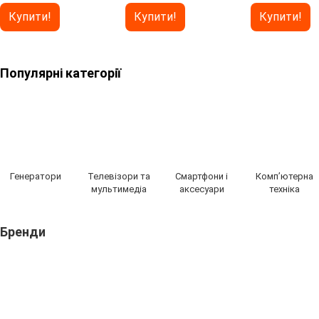
Купити!
Купити!
Купити!
Популярні категорії
Генератори
Телевізори та
Смартфони і
Компʼютерна
мультимедіа
аксесуари
техніка
Бренди