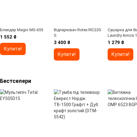
Блендер Magio MG-655
Відпарювач Rotex RIC220-
Сушарка для бі
S
Laundry Avrora 1
1 552 ₴
(17009-SILVER)
3 400 ₴
1 279 ₴
Купити!
Купити!
Купити!
Бестселери