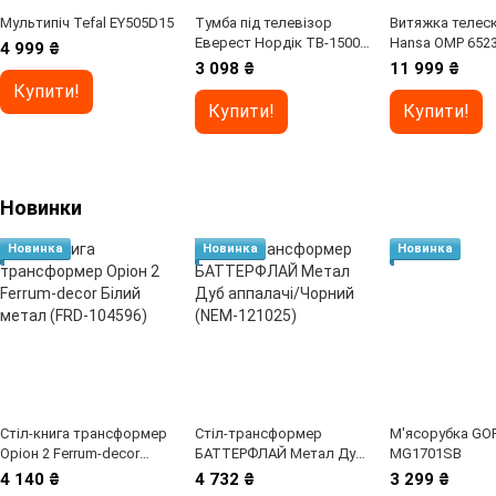
Мультипіч Tefal EY505D15
Тумба під телевізор
Витяжка телеск
Еверест Нордік ТВ-1500
Hansa OMP 652
4 999 ₴
Графіт + Дуб крафт
3 098 ₴
11 999 ₴
золотий (DTM-5542)
Купити!
Купити!
Купити!
Новинки
Новинка
Новинка
Новинка
Стіл-книга трансформер
Стіл-трансформер
М'ясорубка GO
Оріон 2 Ferrum-decor
БАТТЕРФЛАЙ Метал Дуб
MG1701SB
Білий метал (FRD-104596)
аппалачі/Чорний (NEM-
4 140 ₴
4 732 ₴
3 299 ₴
121025)