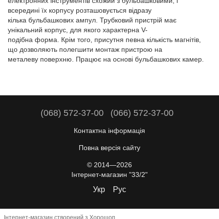
електронних інструментів схожий з бульбашковими, і
всередині їх корпусу розташовується відразу
кілька бульбашкових ампул. Трубковий пристрій має
унікальний корпус, для якого характерна V-
подібна форма. Крім того, присутня певна кількість магнітів,
що дозволяють полегшити монтаж пристрою на
металеву поверхню. Працює на основі бульбашкових камер.
(068) 572-37-00
(066) 572-37-00
Контактна інформація
Повна версія сайту
© 2014—2026
Інтернет-магазин "33/2"
Укр
Рус
Інтернет-магазин створений з Хорошоп