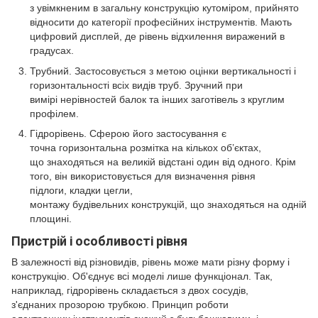
з увімкненим в загальну конструкцію кутоміром, прийнято
відносити до категорії професійних інструментів. Мають
цифровий дисплей, де рівень відхилення виражений в
градусах.
Трубний. Застосовується з метою оцінки вертикальності і
горизонтальності всіх видів труб. Зручний при
вимірі нерівностей балок та інших заготівель з круглим
профілем.
Гідрорівень. Сферою його застосування є
точна горизонтальна розмітка на кількох об’єктах,
що знаходяться на великій відстані один від одного. Крім
того, він використовується для визначення рівня
підлоги, кладки цегли,
монтажу будівельних конструкцій, що знаходяться на одній
площині.
Пристрій і особливості рівня
В залежності від різновидів, рівень може мати різну форму і
конструкцію. Об'єднує всі моделі лише функціонал. Так,
наприклад, гідрорівень складається з двох сосудів,
з'єднаних прозорою трубкою. Принцип роботи