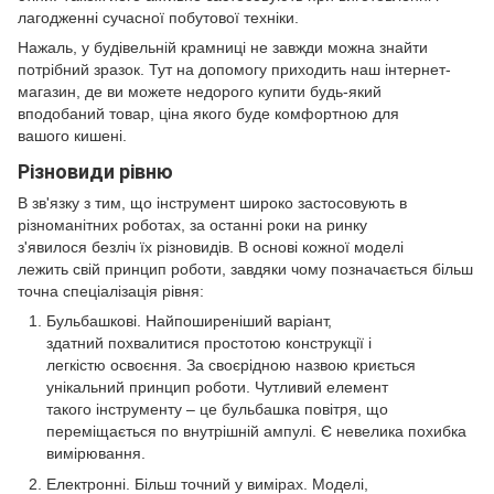
лагодженні сучасної побутової техніки.
Нажаль, у будівельній крамниці не завжди можна знайти
потрібний зразок. Тут на допомогу приходить наш інтернет-
магазин, де ви можете недорого купити будь-який
вподобаний товар, ціна якого буде комфортною для
вашого кишені.
Різновиди рівню
В зв'язку з тим, що інструмент широко застосовують в
різноманітних роботах, за останні роки на ринку
з'явилося безліч їх різновидів. В основі кожної моделі
лежить свій принцип роботи, завдяки чому позначається більш
точна спеціалізація рівня:
Бульбашкові. Найпоширеніший варіант,
здатний похвалитися простотою конструкції і
легкістю освоєння. За своєрідною назвою криється
унікальний принцип роботи. Чутливий елемент
такого інструменту – це бульбашка повітря, що
переміщається по внутрішній ампулі. Є невелика похибка
вимірювання.
Електронні. Більш точний у вимірах. Моделі,