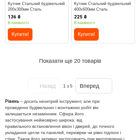
Кутник Стальний будівельний
Кутник Стальний будівельний
200х300мм Сталь
400х600мм Сталь
136 ₴
225 ₴
В наявності
В наявності
Купити!
Купити!
Показати ще 20 товарів
Назад
Вперед
1
з 5
Рівень
– досить нехитрий інструмент, але при
проведенні будівельних і монтажних робіт він
залишається незамінним. Сфера його
застосування неймовірно широка: від
правильного встановлення вікон і дверей, до точного
укладання цегли та панелей, перевірки чи рівні підлоги і
стіни. Також його активно застосовують при виготовленні і