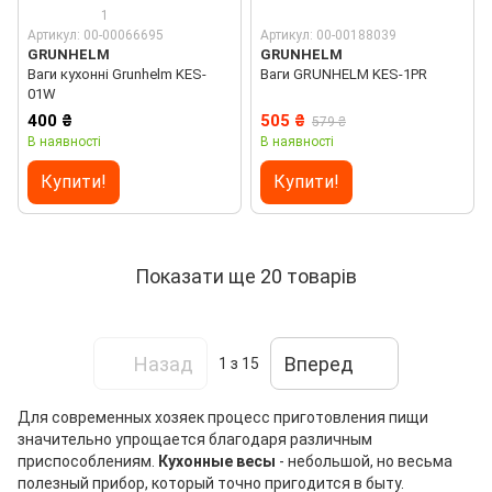
1
Артикул: 00-00066695
Артикул: 00-00188039
GRUNHELM
GRUNHELM
Ваги кухонні Grunhelm KES-
Ваги GRUNHELM KES-1PR
01W
400 ₴
505 ₴
579 ₴
В наявності
В наявності
Купити!
Купити!
Показати ще 20 товарів
Назад
Вперед
1
з 15
Для современных хозяек процесс приготовления пищи
значительно упрощается благодаря различным
приспособлениям.
Кухонные весы
- небольшой, но весьма
полезный прибор, который точно пригодится в быту.