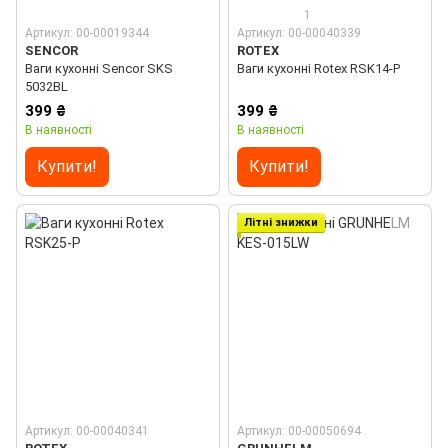
1
Артикул: 00-00019344
Артикул: 00-00040339
SENCOR
ROTEX
Ваги кухонні Sencor SKS
Ваги кухонні Rotex RSK14-P
5032BL
399 ₴
399 ₴
В наявності
В наявності
Купити!
Купити!
Літні знижки
Артикул: 00-00040341
Артикул: 00-00050694