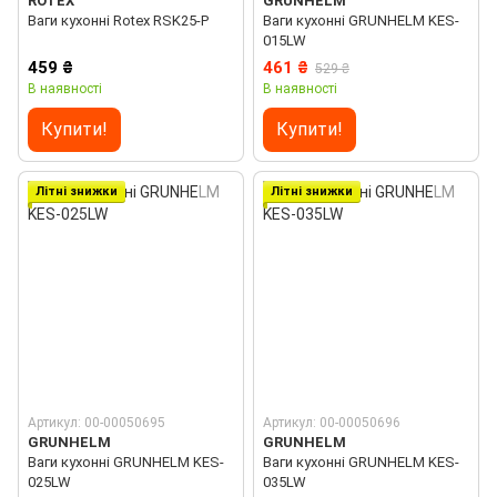
ROTEX
GRUNHELM
Ваги кухонні Rotex RSK25-P
Ваги кухонні GRUNHELM KES-
015LW
459 ₴
461 ₴
529 ₴
В наявності
В наявності
Купити!
Купити!
Літні знижки
Літні знижки
Артикул: 00-00050695
Артикул: 00-00050696
GRUNHELM
GRUNHELM
Ваги кухонні GRUNHELM KES-
Ваги кухонні GRUNHELM KES-
025LW
035LW