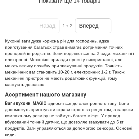
Показати ще 14 товарів
Назад
Вперед
1
з 2
Кухонні ваги дуже корисна річ для господинь, адже
приготування багатьох страв вимагає дотримання точних
пропорцій інгредієнтів. Вони поділяються на 2 види: механічні і
електронні. Механічні прилади прості у використанні, але
мають велику похибку при зважуванні продуктів. Точність
механічних ваг становить 10-20 г, електронних 1-2 г. Також
механічні пристрої не мають додаткових функцій, тому
коштують дешевше.
Асортимент нашого магазину
Ваги кухонні MAGIO
відносяться до електронного типу. Вони
допоможуть приготувати страви строго за рецептом, а завдяки
компактному розміру не займуть багато місця. У прилад
вбудований точний датчик, що дозволяє зважувати до 5 кг
продуктів. Ваги управляються за допомогою сенсора. Основні
види: