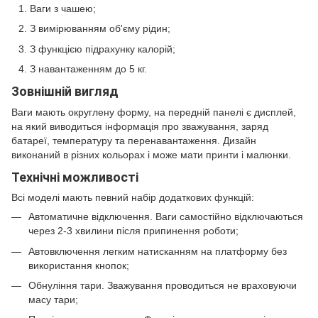
Ваги з чашею;
З вимірюванням об'єму рідин;
З функцією підрахунку калорій;
З навантаженням до 5 кг.
Зовнішній вигляд
Ваги мають округлену форму, на передній панелі є дисплей,
на який виводиться інформація про зважування, заряд
батареї, температуру та перенавантаження. Дизайн
виконаний в різних кольорах і може мати принти і малюнки.
Технічні можливості
Всі моделі мають певний набір додаткових функцій:
Автоматичне відключення. Ваги самостійно відключаються
через 2-3 хвилини після припинення роботи;
Автовключення легким натисканням на платформу без
використання кнопок;
Обнуління тари. Зважування проводиться не враховуючи
масу тари;