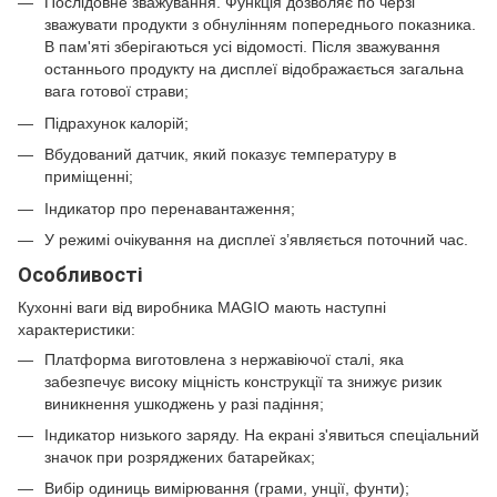
Послідовне зважування. Функція дозволяє по черзі
зважувати продукти з обнулінням попереднього показника.
В пам'яті зберігаються усі відомості. Після зважування
останнього продукту на дисплеї відображається загальна
вага готової страви;
Підрахунок калорій;
Вбудований датчик, який показує температуру в
приміщенні;
Індикатор про перенавантаження;
У режимі очікування на дисплеї з’являється поточний час.
Особливості
Кухонні ваги від виробника MAGIO мають наступні
характеристики:
Платформа виготовлена з нержавіючої сталі, яка
забезпечує високу міцність конструкції та знижує ризик
виникнення ушкоджень у разі падіння;
Індикатор низького заряду. На екрані з'явиться спеціальний
значок при розряджених батарейках;
Вибір одиниць вимірювання (грами, унції, фунти);