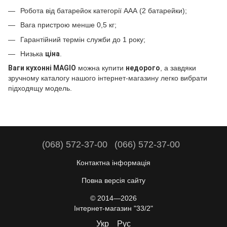
Робота від батарейок категорії ААА (2 батарейки);
Вага пристрою менше 0,5 кг;
Гарантійний термін служби до 1 року;
Низька
ціна
.
Ваги кухонні MAGIO
можна купити
недорого
, а завдяки
зручному каталогу нашого інтернет-магазину легко вибрати
підходящу модель.
(068) 572-37-00
(066) 572-37-00
Контактна інформація
Повна версія сайту
© 2014—2026
Інтернет-магазин "33/2"
Укр
Рус