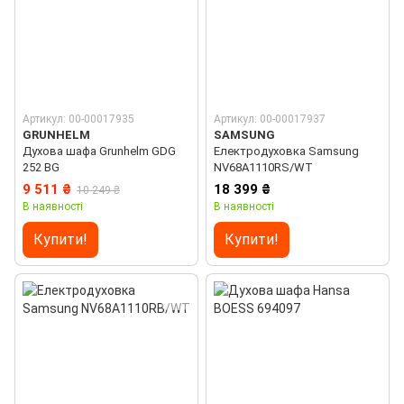
Артикул: 00-00017935
Артикул: 00-00017937
GRUNHELM
SAMSUNG
Духова шафа Grunhelm GDG
Електродуховка Samsung
252 BG
NV68A1110RS/WT
9 511 ₴
18 399 ₴
10 249 ₴
В наявності
В наявності
Купити!
Купити!