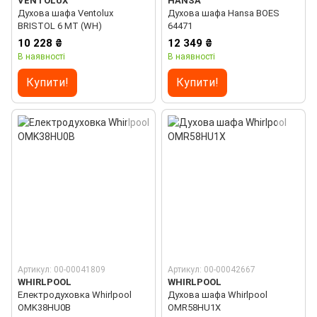
VENTOLUX
HANSA
Духова шафа Ventolux
Духова шафа Hansa BOES
BRISTOL 6 MT (WH)
64471
10 228 ₴
12 349 ₴
В наявності
В наявності
Купити!
Купити!
Артикул: 00-00041809
Артикул: 00-00042667
WHIRLPOOL
WHIRLPOOL
Електродуховка Whirlpool
Духова шафа Whirlpool
OMK38HU0B
OMR58HU1X