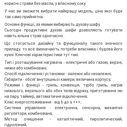
корисні страви без масла, у власному соку.
У нас ви зможете вибрати найкращу модель, ціна якої буде
так само прийнятна.
Основні функції, за якими вибирають духову шафу
Сьогодні продуктивні духові шафи дозволяють готувати
навіть кілька страв одночасно.
Що стосується дизайну та функціоналу такого значного
приладу, то все визначають потреби власника і будова його
кухні. Ключові характеристики тут такі:
Тип і розташування нагрівача - електричні або газові, верхні,
нижні або комбіновані;
Спосіб підключення і установки - залежні або незалежні;
Габарити - обсяг внутрішньої камери, величина корпусу;
Режими і функції - гриль, конвекція, турбо гриль, нагрів
нижнього, верхнього або обох тенів відразу, приготування їжі
на пару, таймер, автоматичне відключення;
Клас енергоспоживання - від b до a +++;
Система управління - електронна, сенсорна, механічні
регулятори, комбінована;
Метод очищення - каталітичний, пиролитический,
гідролізний;