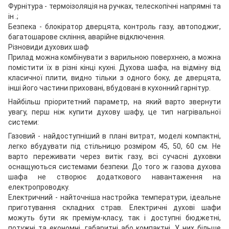
Фурнітура - термоізоляція на ручках, телескопічні напрямні та
ін .;
Безпека - блокіратор дверцята, контроль газу, автоподжиг,
багатошарове скління, аварійне відключення.
Різновиди духових шаф
Прилад можна комбінувати з варильною поверхнею, а можна
помістити їх в різні кінці кухні. Духова шафа, на відміну від
класичної плити, видно тільки з одного боку, де дверцята,
інші його частини приховані, вбудовані в кухонний гарнітур.
Найбільш пріоритетний параметр, на який варто звернути
увагу, перш ніж купити духову шафу, це тип нагрівальної
системи:
Газовий - найдоступніший в плані витрат, моделі компактні,
легко вбудувати під стільницю розміром 45, 50, 60 см. Не
варто переживати через витік газу, всі сучасні духовки
оснащуються системами безпеки. До того ж газова духова
шафа не створює додаткового навантаження на
електропроводку.
Електричний - найточніша настройка температури, ідеальне
приготування складних страв. Електричні духові шафи
можуть бути як преміум-класу, так і доступні бюджетні,
потужні та економні, габаритні або компактні. У них більше