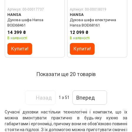
Артикул: 00-00017737
Артикул: 00-00018019
HANSA
HANSA
Духова шафа Hansa
Духова шафа електрична
BOEI68461
Hansa BOEI68161
14 399 ₴
12 099 ₴
В наявності
В наявності
Купити!
Купити!
Показати ще 20 товарів
Назад
Вперед
1
з 51
Сучасні духовки настільки технологічні і компакти, що їх
можна вмонтувати практично в будь-яку кухню за
габаритами і ергономіці, причому вони не обов'язково повинні
стояти на підлозі. З їх допомогою можна приготувати смачні і