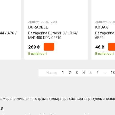
Артикул: 00-00012984
Артикул: 00-0
DURACELL
KODAK
44 / А76 /
Батарейка Duracell С/ LR14/
Батарейка 
MN1400 KPN 02*10
6F22
269 ₴
46 ₴
В наявності
В наявності
Назад
1
2
3
4
5
6
...
13
джерело живлення, струм в якому передається за рахунок спеціал
ки