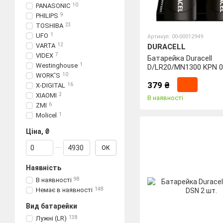
PANASONIC
10
PHILIPS
9
TOSHIBA
23
UFO
1
Артикул: 00-00012949
VARTA
12
DURACELL
VIDEX
7
Батарейка Duracell
Westinghouse
1
D/LR20/MN1300 KPN 0
WORK'S
10
379 ₴
X-DIGITAL
16
XIAOMI
2
В наявності
ZMI
6
Molicel
1
Ціна, ₴
Від Ціна, ₴
До Ціна, ₴
ОК
Наявність
В наявності
98
Немає в наявності
148
Вид батарейки
Лужні (LR)
138