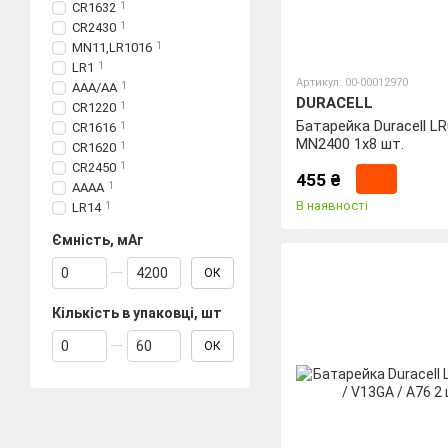
CR1632
1
CR2430
1
MN11,LR1016
1
LR1
1
Артикул: 00-00012970
ААА/АА
1
DURACELL
CR1220
1
Батарейка Duracell L
CR1616
1
MN2400 1x8 шт.
CR1620
1
CR2450
1
455 ₴
АААА
1
В наявності
LR14
1
Ємність, мАг
Від Ємність, мАг
До Ємність, мАг
ОК
Кількість в упаковці, шт
Від Кількість в упаковці, шт
До Кількість в упаковці, шт
ОК