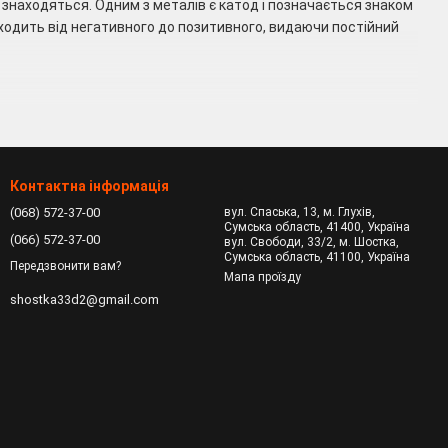
ни знаходяться. Одним з металів є катод і позначається знаком
оходить від негативного до позитивного, видаючи постійний
оліту. За типом реакції вони бувають:
 Такі батарейки неможливо знову зарядити, що є мінусом,
Контактна інформація
астивості накопичення електрики. Однак вони розряджаються
(068) 572-37-00
вул. Спаська, 13, м. Глухів,
Сумська область, 41400, Україна
(066) 572-37-00
вул. Свободи, 33/2, м. Шостка,
Сумська область, 41100, Україна
Передзвонити вам?
Мапа проїзду
лектроліту амоній хлорид, який є сіллю, звідки і пішла назва
shostka33d2@gmail.com
тужності струму. Перевагами батареї є
ціна (вони недорогі),
стають непридатними при низьких температурах;
дроксид, що є лугом. Вид позначається «LR» і є більш потужним
юсів відноситься збільшена енергоємність і потужність,
і одноразове використання;
зній техніці і позначаються «CR». Вважається одним з кращих