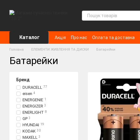
Перейти до основного контенту
Каталог
Акція
Про нас
Оплата та доставка
Головна
ЕЛЕМЕНТИ ЖИВЛЕННЯ ТА ДИСКИ
Батарейки
Батарейки
Бренд
DURACELL
77
eisen
4
ENERGENIE
1
ENERGIZER
3
ENERLIGHT
8
GP
3
HYUNDAI
19
KODAK
30
MAXELL
3