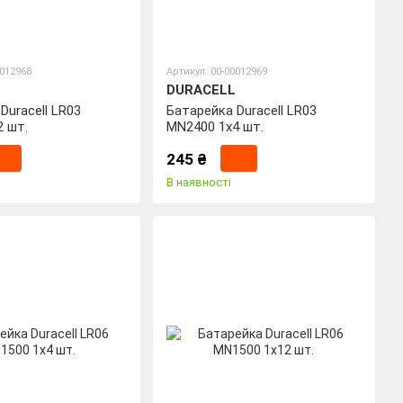
0012968
Артикул: 00-00012969
DURACELL
Duracell LR03
Батарейка Duracell LR03
2 шт.
MN2400 1x4 шт.
245 ₴
В наявності