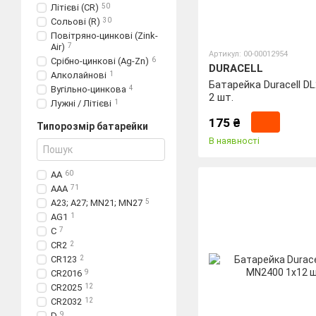
Літієві (CR)
50
Сольові (R)
30
Повітряно-цинкові (Zink-
Air)
7
Артикул: 00-00012954
Срібно-цинкові (Ag-Zn)
6
DURACELL
Алколайнові
1
Батарейка Duracell D
Вугільно-цинкова
4
2 шт.
Лужні / Літієві
1
175 ₴
Типорозмір батарейки
В наявності
АА
60
ААА
71
A23; A27; MN21; MN27
5
AG1
1
C
7
CR2
2
CR123
2
CR2016
9
CR2025
12
CR2032
12
D
9