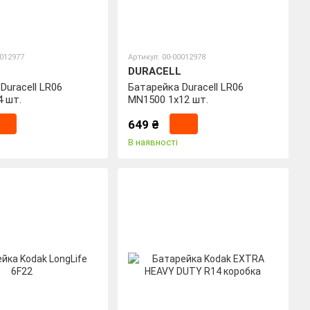
0012977
Артикул: 00-00012978
DURACELL
Duracell LR06
Батарейка Duracell LR06
4 шт.
MN1500 1х12 шт.
649 ₴
В наявності