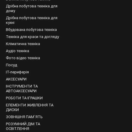
ми є маленька вага, термін зберігання, працездатність при різних
Дрібна побутова техніка для
а цинк, катоду – оксид ртуті, електроліту – калій гідроксид. Цей в
дому
, стабільна напруга, і несприйнятливість до змін температури. До
Дрібна побутова техніка для
кухні
Вбудована побутова техніка
логічні, крім катода. У цьому випадку окис срібла. Позначається з
Техніка для краси та догляду
дорожче інших.
Кліматична техніка
ині можна придбати будь-які необхідні вам батарейки за доступно
Аудіо техніка
Фото відео техніка
Посуд
IT-периферія
АКСЕСУАРИ
ІНСТРУМЕНТИ ТА
АВТОАКСЕСУАРИ
РОБОТИ ТА ІГРАШКИ
ЕЛЕМЕНТИ ЖИВЛЕННЯ ТА
ДИСКИ
ЗОВНІШНЯ ПАМ`ЯТЬ
РОЗУМНИЙ ДІМ ТА
ОСВІТЛЕННЯ