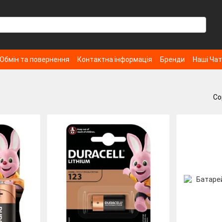
Обмін та повернення
Контактна інформація
Бренди
Наші Ча
Со