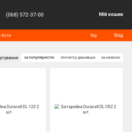
(068) 572-37-00
Мій кошик
Вхід
т-боти
Укр
за популярністю
спочатку дешевше
за назвою
ртування: