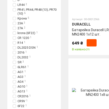
LR44
2
PR41; PR44; PR48 (13); PR70
(10)
6
Крона
5
Артикул: 00-00012966
23A
3
DURACELL
27A
2
Батарейка Duracell L
krona (6F22)
1
MN2400 1x12 шт.
CR 1220
1
649 ₴
R14
1
DL2025 DSN
1
В наявності
2016
1
DL2032
1
SR
3
6LR61
1
AG1
1
AG3
1
AG4
1
AG10
1
AG13
1
CR2016
1
CR9V
1
6F22
1