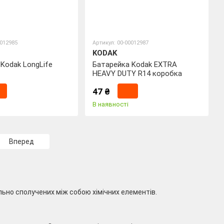
0012985
Артикул: 00-00012987
KODAK
Kodak LongLife
Батарейка Kodak EXTRA
HEAVY DUTY R14 коробка
47 ₴
В наявності
Вперед
ьно сполучених між собою хімічних елементів.