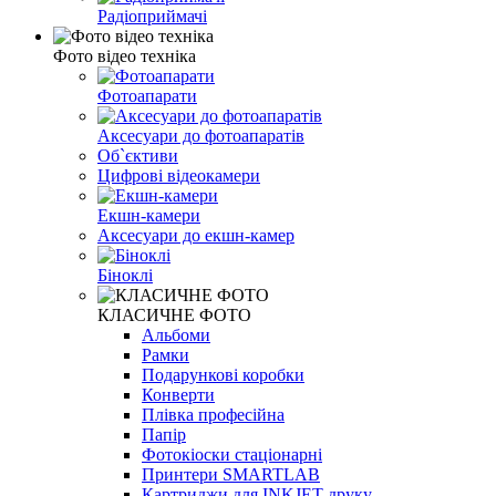
Радіоприймачі
Фото відео техніка
Фотоапарати
Аксесуари до фотоапаратів
Об`єктиви
Цифрові відеокамери
Екшн-камери
Аксесуари до екшн-камер
Біноклі
КЛАСИЧНЕ ФОТО
Альбоми
Рамки
Подарункові коробки
Конверти
Плівка професійна
Папір
Фотокіоски стаціонарні
Принтери SMARTLAB
Картриджи для INKJET друку