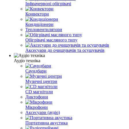
Інфрачервоні обігрівачі
Конвектори
Кондиціонери
Тепловентилятори
Обігрівачі масляного типу
Аксесуари до очищувачів та осушувачів
Аудіо техніка
Саундбари
Музичні центри
CD магнітоли
Диктофони
Мікрофони
Аксесуари (аудіо)
Портативна акустика