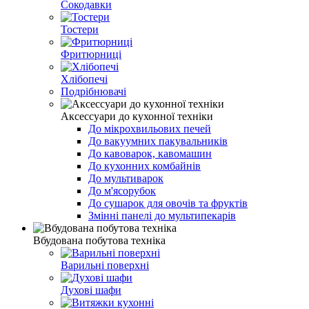
Сокодавки
Тостери
Фритюрниці
Хлібопечі
Подрібнювачі
Аксессуари до кухонної техніки
До мікрохвильових печей
До вакуумних пакувальників
До кавоварок, кавомашин
До кухонних комбайнів
До мультиварок
До м'ясорубок
До сушарок для овочів та фруктів
Змінні панелі до мультипекарів
Вбудована побутова техніка
Варильні поверхні
Духові шафи