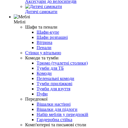
Аксесуари до велосипедів
Дитячі самокати
Меблі
Шафи та пенали
Шафи-купе
Шафи розпашні
Вітрина
Пенали
Стінки у вітальню
Комоди та тумби
Tрюмо (туалетні столики)
Tумби для ТБ
Комоди
Пеленальні комоди
Tумби приліжкові
Тумби для взуття
Пуфи
Передпокої
Вішалки настінні
Вішалки для підлоги
Набір меблів у передпокій
Гардеробна стійка
Комп'ютерні та письмові столи