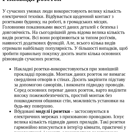
У сучасних умовах люди використовують велику кількість
електричної техніки. Відбувається щоденний контакт з
розетками будинку, на роботі, в громадських місцях.
Головними показниками якості даних деталей є безпека і
довговічність. На сьогоднішній день відома велика кількість
видів розеток. Всі вони розрізняються за типом роз'ємів,
наявності додаткових функцій. Але, всього кілька видів
отримали найбільшу популярність. У більшості випадків, щоб
зробити правильну покупку досить знати кілька основних
різновидів сучасних розеток.
Накладні розетки-використовуються при зовнішній
прокладці проводів. Монтаж даних розеток не вимагає
свердління отворів в стінах. Досить закріпити підставу
за допомогою саморізів, і виконати підводку проводів.
Серед основних переваг даних розеток, варто виділити
високу пожежобезпечність, простий монтаж без
пошкодження обшивки стін, можливість установки на
будь-яку поверхню.
Вбудовані
модулі і розетки
– застосовуються в
електричних мережах з прихованою проводкою. Існує
велика кількість підвидів даних приладів. Такі розетки
гармонійно вписуються в інтер'єр кімнати, практичні у