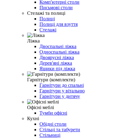
Комп'ютерні столи
Письмові столи
Стелажі та полиці
Полиці
Полиці для взуття
Стелажі
Ліжка
Двоспальні ліжка
Односпальні ліжка
Двоярусні ліжка
Дерев'яні ліжка
Ящики під ліжка
Гарнітури (комплекти)
Гарнітури до спальні
Гарнітури у вітальню
Гарнітури у дитячу
Офісні меблі
Тумби офісні
Кухні
Обідні столи
Стільці та табурети
Стільниці