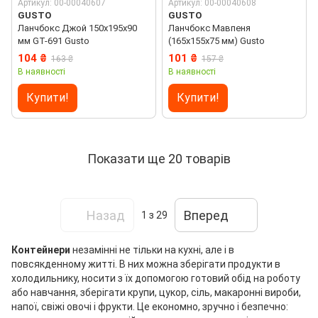
Артикул: 00-00040607
Артикул: 00-00040608
GUSTO
GUSTO
Ланчбокс Джой 150х195х90
Ланчбокс Мавпеня
мм GT-691 Gusto
(165х155х75 мм) Gusto
104 ₴
101 ₴
163 ₴
157 ₴
В наявності
В наявності
Купити!
Купити!
Показати ще 20 товарів
Назад
Вперед
1
з 29
Контейнери
незамінні не тільки на кухні, але і в
повсякденному житті. В них можна зберігати продукти в
холодильнику, носити з їх допомогою готовий обід на роботу
або навчання, зберігати крупи, цукор, сіль, макаронні вироби,
напої, свіжі овочі і фрукти. Це економно, зручно і безпечно: