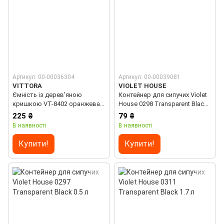
Артикул: 00-00036304
Артикул: 00-00039081
VITTORA
VIOLET HOUSE
Ємність із дерев'яною
Контейнер для сипучих Violet
кришкою VТ-8402 оранжева
House 0298 Transparent Black
Vittora 15 см
1.1 л
225 ₴
79 ₴
В наявності
В наявності
Купити!
Купити!