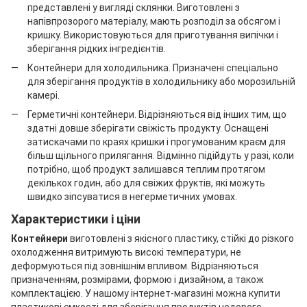
представлені у вигляді склянки. Виготовлені з
напівпрозорого матеріалу, мають розподіл за обсягом і
кришку. Використовуються для приготування випічки і
зберігання рідких інгредієнтів.
Контейнери для холодильника. Призначені спеціально
для зберігання продуктів в холодильнику або морозильній
камері.
Герметичні контейнери. Відрізняються від інших тим, що
здатні довше зберігати свіжість продукту. Оснащені
затискачами по краях кришки і прогумованим краєм для
більш щільного прилягання. Відмінно підійдуть у разі, коли
потрібно, щоб продукт залишався теплим протягом
декількох годин, або для свіжих фруктів, які можуть
швидко зіпсуватися в негерметичних умовах.
Характеристики і ціни
Контейнери
виготовлені з якісного пластику, стійкі до різкого
охолодження витримують високі температури, не
деформуються під зовнішнім впливом. Відрізняються
призначенням, розмірами, формою і дизайном, а також
комплектацією. У нашому інтернет-магазині можна купити
пластикові ємкості для зберігання продуктів недорого.