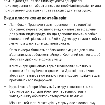
вам не доведеться постійно купувати одноразові
пристосування для зберігання, а всі необхідні інгредієнти для
приготування домашніх страв завжди будуть під рукою.
Види пластикових контейнерів:
Ланчбокси. Призначені для перенесення готової їжі.
Основною перевагою цього виду є наявність відділень
для різних видів продуктів, що дозволяє носити з собою
повноцінний і різноманітний обід. Дуже зручні для дітей та
легко поміщаються в шкільний рюкзак.
Органайзери. Являють собою конструкцію з декількох
з'єднаних між собою контейнерів. Корисний для того, щоб
зберігати дрібниці в одному місці.
Контейнери для напоїв. Герметичні великі склянки з
отвором або трубочкою для пиття. Здатні довгий час
зберігати температуру напою і тому чудово підійдуть для
прогулянок або подорожей.
Круглі контейнери. Можуть бути крупніше інших видів.
Застосовуються для зберігання готових страв у
холодильнику або використовуються як миски.
Мірні контейнери. Мають різну форму, але в основному