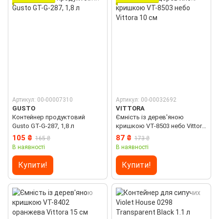
Артикул: 00-00007310
Артикул: 00-00032692
GUSTO
VITTORA
Контейнер продуктовий
Ємність із дерев'яною
Gusto GT-G-287, 1,8 л
кришкою VТ-8503 небо Vittora
10 см
105 ₴
87 ₴
165 ₴
173 ₴
В наявності
В наявності
Купити!
Купити!