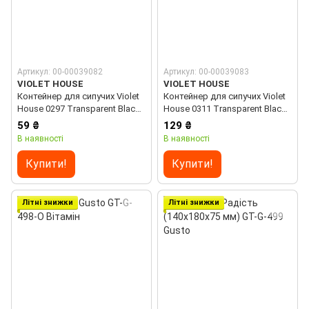
Артикул: 00-00039082
Артикул: 00-00039083
VIOLET HOUSE
VIOLET HOUSE
Контейнер для сипучих Violet
Контейнер для сипучих Violet
House 0297 Transparent Black
House 0311 Transparent Black
0.5 л
1.7 л
59 ₴
129 ₴
В наявності
В наявності
Купити!
Купити!
Літні знижки
Літні знижки