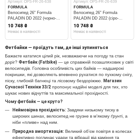
Артикул: OPS-FR-26-638
Артикул: OPS-FR-26-639
FORMULA
FORMULA
Велосипед 26" Formula
Велосипед 26" Formula
PALADIN DD 2022 (чорно-
PALADIN DD 2022 (сіро-
зелений (м))
помаранчевий (м))
10 748 ₴
10 748 ₴
Немає в наявності
Немає в наявності
Фетбайки — проїдуть там, де інші зупиняться
Бажаєте кататися цілий рік, незважаючи на погоду та стан
доріг?
Фетбайк (Fatbike)
— це справжній позашляховик у світі
велосипедів. Головна особливість цих байків — надширокі
покришки, які дозволяють впевнено рухатися по пухкому снігу,
піску, глибокій багнюці та лісовому бездоріжжю.
Магазин
Сучасної Техніки 33/2
пропонує надійні моделі для тих, хто
шукає нових відчуттів та максимальної прохідності.
Чому фетбайк — це круто?
Неймовірна прохідність:
Завдяки низькому тиску в
широких шинах, велосипед не грузне в м'якому ґрунті, а
ніби «пливе» над ним.
Природна амортизація:
Великий об’єм повітря в колесах
ефективно поглинає удари та вібрації від каміння та