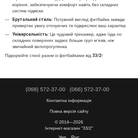
коріння, забезпечуючи комфорт навіть без складних
систем підвіски.
Брутальний стиль:
Потужний вигляд фетбайка завжди
привертає увагу оточуючих та підкреслює ваш характер.
Універсальність:
Це чудовий тренажер, адже їзда по
складних поверхнях задіює більше груп м’язів, ніж
звичайний велопрогулянка.
Підкорюйте стихії разом із фетбайками від
33/2
!
(068) 572-37-00
(066) 572-37-00
Контактна інформація
Повна версія сайту
© 2014—2026
Інтернет-магазин "33/2"
Укр
Рус