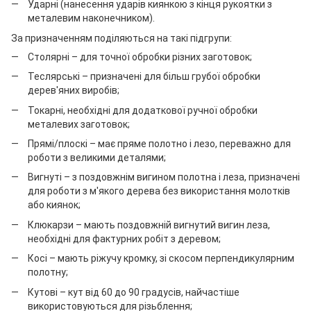
Ударні (нанесення ударів киянкою з кінця рукоятки з
металевим наконечником).
За призначенням поділяються на такі підгрупи:
Столярні – для точної обробки різних заготовок;
Теслярські – призначені для більш грубої обробки
дерев'яних виробів;
Токарні, необхідні для додаткової ручної обробки
металевих заготовок;
Прямі/плоскі – має пряме полотно і лезо, переважно для
роботи з великими деталями;
Вигнуті – з поздовжнім вигином полотна і леза, призначені
для роботи з м'якого дерева без використання молотків
або киянок;
Клюкарзи – мають поздовжній вигнутий вигин леза,
необхідні для фактурних робіт з деревом;
Косі – мають ріжучу кромку, зі скосом перпендикулярним
полотну;
Кутові – кут від 60 до 90 градусів, найчастіше
використовуються для різьблення;