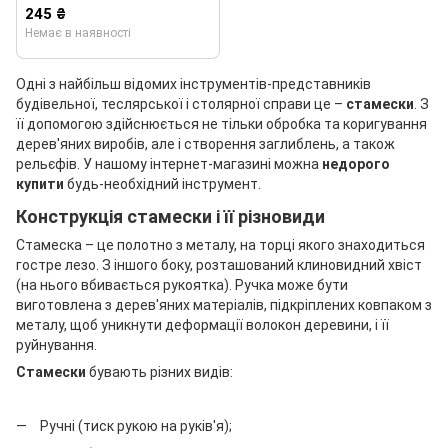
245 ₴
Немає в наявності
Одні з найбільш відомих інструментів-представників
будівельної, теслярської і столярної справи це –
стамески
. З
її допомогою здійснюється не тільки обробка та коригування
дерев'яних виробів, але і створення заглиблень, а також
рельєфів. У нашому інтернет-магазині можна
недорого
купити
будь-необхідний інструмент.
Конструкція стамески і її різновиди
Стамеска – це полотно з металу, на торці якого знаходиться
гостре лезо. З іншого боку, розташований клиновидний хвіст
(на нього вбивається рукоятка). Ручка може бути
виготовлена з дерев'яних матеріалів, підкріплених ковпаком з
металу, щоб уникнути деформації волокон деревини, і її
руйнування.
Стамески
бувають різних видів:
Ручні (тиск рукою на руків'я);