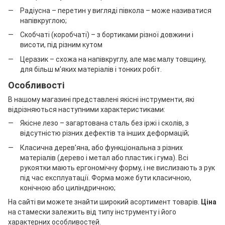
Радіусна – перетин у вигляді півкола – може називатися
напівкруглою;
Скобчаті (коробчаті) – з бортиками різної довжини і
висоти, під різним кутом
Церазик – схожа на напівкруглу, але має малу товщину,
для більш м'яких матеріалів і тонких робіт.
Особливості
В нашому магазині представлені якісні інструменти, які
відрізняються наступними характеристиками:
Якісне лезо – загартована сталь без іржі і сколів, з
відсутністю різних дефектів та інших деформацій;
Класична дерев'яна, або функціональна з різних
матеріалів (дерево і метал або пластик і гума). Всі
рукоятки мають ергономічну форму, і не вислизають з рук
під час експлуатації. Форма може бути класичною,
конічною або циліндричною;
На сайті ви можете знайти широкий асортимент товарів.
Ціна
на стамески залежить від типу інструменту і його
характерних особливостей.