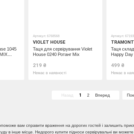
Артикул: 6768568
Артикул: 6719
VIOLET HOUSE
TRAMONT
use 1045
Таця для сервірування Violet
Таця склад
 MIX
House 0240 Ротанг Mix
Happy Day 
219 ₴
499 ₴
Немає в наявності
Немає в ная
Назад
1
2
Вперед
Пок
поможе вам справити враження на дорогих гостей і залишить приємн
осуду в інше місце. Недорого купити підноси сервірувальні ви може