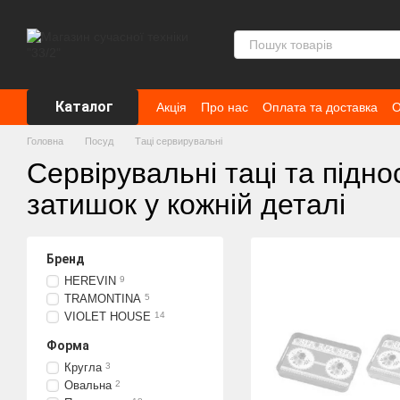
Перейти до основного контенту
Каталог
Акція
Про нас
Оплата та доставка
О
Головна
Посуд
Таці сервирувальні
Сервірувальні таці та піднос
затишок у кожній деталі
Бренд
HEREVIN
9
TRAMONTINA
5
VIOLET HOUSE
14
Форма
Кругла
3
Овальна
2