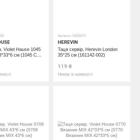
539
Артикул: 6426673
OUSE
HEREVIN
. Violet Hause 1045
Таця сервір. Herevin London
*33*6 см (1045 COF
35*25 см (161142-002)
)
119 ₴
вності
Немає в наявності