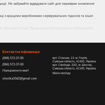
укції. Не забувайте відвідувати сайт для перевірки оновлення
ці з кращими виробниками сервірувальних підносів та іншої
жеві, бірюзові та інші. Представлений асортимент прямокутних,
. Деякі мають дві виконані в загинах ручки для більшого
симально зручні. Також на багатьох підносах присутні барвисті
риж і Ейфелева вежа.
айчастіше їх застосовують для подачі страви на стіл або
Контактна інформація
ервірувальні
для зберігання. Вони просторі і мають високі
(068) 572-37-00
вул. Спаська, 13, м. Глухів,
ігання хліба, борошняних виробів, а також овочів і фруктів.
Сумська область, 41400, Україна
(066) 572-37-00
вул. Свободи, 33/2, м. Шостка,
і функції. Кожен тип підносу універсальний і легко впишеться в
Сумська область, 41100, Україна
Передзвонити вам?
Мапа проїзду
тріщин і подряпин. При падінні піднос не розіб'ється і не
shostka33d2@gmail.com
 лояльними цінами і широким асортиментом підносів для
о високу якість товару і доступність кожному покупцеві.