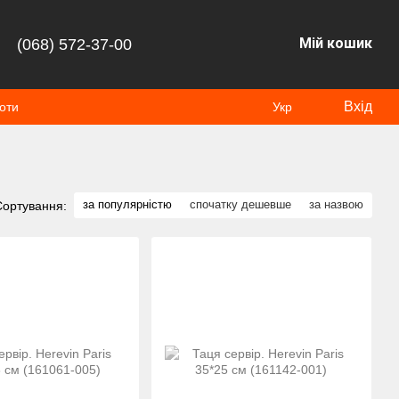
Мій кошик
(068) 572-37-00
Вхід
оти
Укр
за популярністю
спочатку дешевше
за назвою
Сортування: