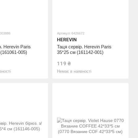
0003886
Артикул: 6426672
HEREVIN
. Herevin Paris
Таця сервір. Herevin Paris
 (161061-005)
35*25 см (161142-001)
119 ₴
вності
Немає в наявності