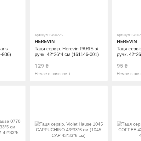
Артикул: 6450225
Артикул: 6450
HEREVIN
HEREVIN
aris
Таця сервір. Herevin PARIS з/
Таця сервір
-806)
ручк. 42*26*4 см (161146-001)
ручк. 42*2
129 ₴
95 ₴
Немає в наявності
Немає в ная