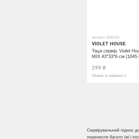
Артикул: 6635162
VIOLET HOUSE
Таця сервір. Violet Ho
MIX 43*33*6 см (1045
43*33*6 см)
299 ₴
Немає в наявності
Сервірувальний піднос до
перенести багато їжі і п