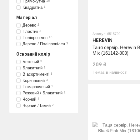
Прямокутна
18
Квадратна
1
Матеріал
Дерево
2
Пластик
2
Артикул: 6515729
Поліпропілен
16
HEREVIN
Дерево / Поліпропілен
3
Таця сервір. Herevin 
Mix (161142-803)
Основний колір
Бежевий
3
209 ₴
Блакитний
1
Немає в наявності
В асортименті
3
Коричневий
3
Помаранчевий
1
Рожевий / Блакитний
2
Чорний
4
Чорний / Білий
2