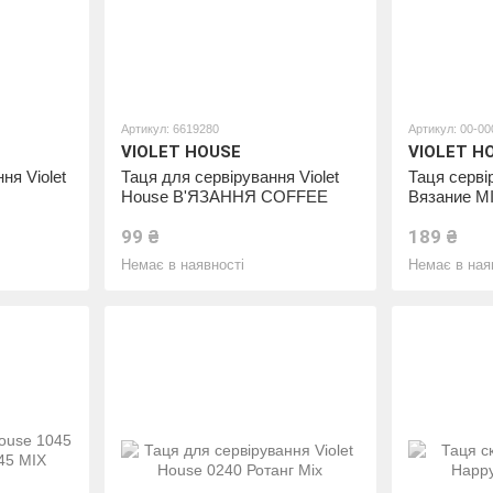
Артикул: 6619280
Артикул: 00-0
VIOLET HOUSE
VIOLET H
ня Violet
Таця для сервірування Violet
Таця сервір
House В'ЯЗАННЯ COFFEE
Вязание MI
Вязание MI
99 ₴
189 ₴
Немає в наявності
Немає в ная