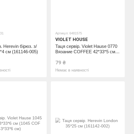
231
Артикул: 6481575
VIOLET HOUSE
. Herevin бірюз. з/
Таця сервір. Violet Hause 0770
6*4 см (161146-005)
Вязание COFFEE 42*33*5 см
(0770 Вязание COF 42*33*5 см)
79 ₴
вності
Немає в наявності