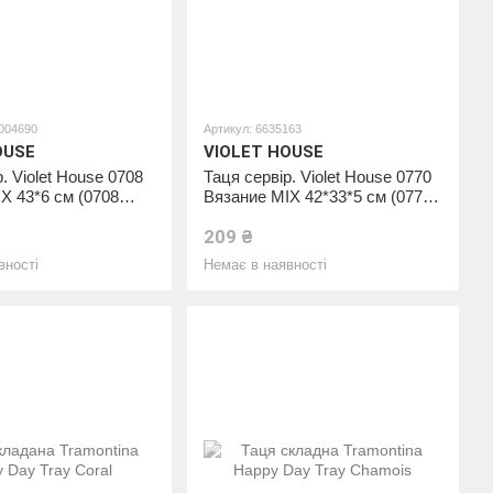
0004690
Артикул: 6635163
OUSE
VIOLET HOUSE
. Violet House 0708
Таця сервір. Violet House 0770
X 43*6 см (0708
Вязание MIX 42*33*5 см (0770
X 43*6 см)
Вязание MIX 42*33*5 см)
209 ₴
вності
Немає в наявності