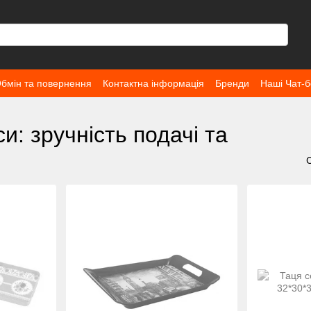
бмін та повернення
Контактна інформація
Бренди
Наші Чат-б
и: зручність подачі та