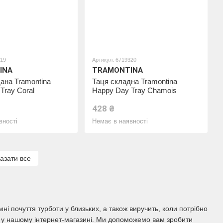
319
Артикул: 6719320
INA
TRAMONTINA
ана Tramontina
Таця складна Tramontina
Tray Coral
Happy Day Tray Chamois
428 ₴
вності
Немає в наявності
азати все
і почуття турботи у близьких, а також виручить, коли потрібно
те у нашому інтернет-магазині. Ми допоможемо вам зробити