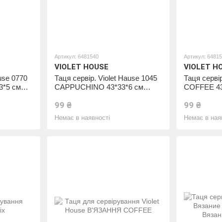
Артикул: 6481540
Артикул: 6481
VIOLET HOUSE
VIOLET H
use 0770
Таця сервір. Violet Hause 1045
Таця сервір
3*5 см
CAPPUCHINO 43*33*6 см
COFFEE 43
 42*33*5
(1045 CAP 43*33*6 см)
43*33*6 см
99 ₴
99 ₴
Немає в наявності
Немає в ная