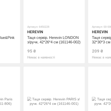
Артикул: 6450228
Артикул: 00-0
HEREVIN
HEREVIN
Blue&Pink
Таця сервір. Herevin LONDON
Таця сервір
з/ручк. 42*26*4 см (161146-002)
32*30*3 см
95 ₴
209 ₴
Немає в наявності
Немає в ная