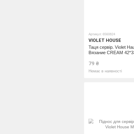
Артикул: 6560824
VIOLET HOUSE
Таця сервір. Violet Ha
Вязание CREAM 42*3
(0770 Вязание CREAM
79 ₴
см)
Немає в наявності