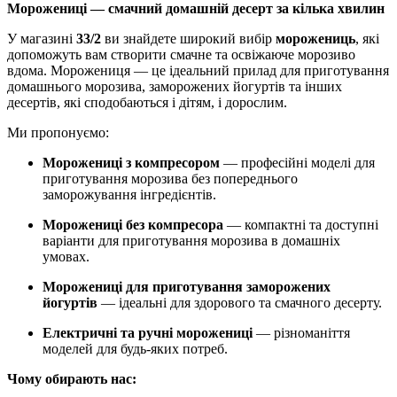
Морожениці — смачний домашній десерт за кілька хвилин
У магазині
33/2
ви знайдете широкий вибір
морожениць
, які
допоможуть вам створити смачне та освіжаюче морозиво
вдома. Морожениця — це ідеальний прилад для приготування
домашнього морозива, заморожених йогуртів та інших
десертів, які сподобаються і дітям, і дорослим.
Ми пропонуємо:
Морожениці з компресором
— професійні моделі для
приготування морозива без попереднього
заморожування інгредієнтів.
Морожениці без компресора
— компактні та доступні
варіанти для приготування морозива в домашніх
умовах.
Морожениці для приготування заморожених
йогуртів
— ідеальні для здорового та смачного десерту.
Електричні та ручні морожениці
— різноманіття
моделей для будь-яких потреб.
Чому обирають нас: