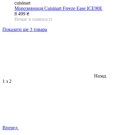
cuisinart
Морозивниця Cuisinart Freeze Ease ICE90E
8 499 ₴
Немає в наявності
Показати ще 3 товара
Назад
1
з 2
Вперед