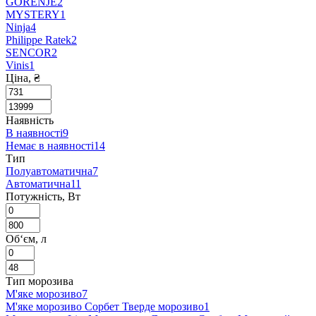
GORENJE
2
MYSTERY
1
Ninja
4
Philippe Ratek
2
SENCOR
2
Vinis
1
Ціна, ₴
Наявність
В наявності
9
Немає в наявності
14
Тип
Полуавтоматична
7
Автоматична
11
Потужність, Вт
Об‘єм, л
Тип морозива
М'яке морозиво
7
М'яке морозиво Сорбет Тверде морозиво
1