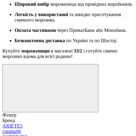
Широкий вибір
морожениць від провідних виробників.
Легкість у використанні
та швидке приготування
смачного морозива.
Оплата частинами
через ПриватБанк або Монобанк.
Безкоштовна доставка
по Україні та по Шостці.
Купуйте
мороженицю
в магазині
33/2
і готуйте смачне
морозиво вдома для всієї родини!
Фільтр
Бренд
ARIETE
5
cuisinart
6