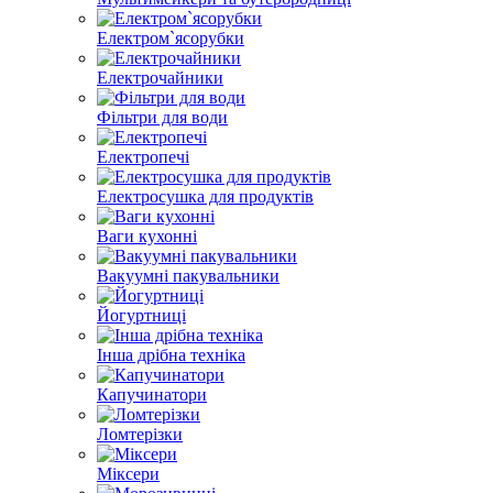
Електром`ясорубки
Електрочайники
Фільтри для води
Електропечі
Електросушка для продуктів
Ваги кухонні
Вакуумні пакувальники
Йогуртниці
Інша дрібна техніка
Капучинатори
Ломтерізки
Міксери