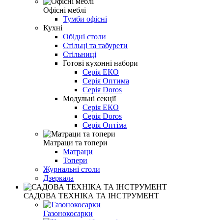
Офісні меблі
Тумби офісні
Кухні
Обідні столи
Стільці та табурети
Стільниці
Готові кухонні набори
Серія ЕКО
Серія Оптима
Серія Doros
Модульні секції
Серія ЕКО
Серія Doros
Серія Оптіма
Матраци та топери
Матраци
Топери
Журнальні столи
Дзеркала
САДОВА ТЕХНІКА ТА ІНСТРУМЕНТ
Газонокосарки