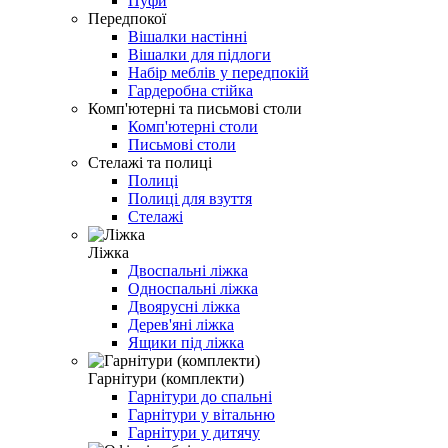
Пуфи
Передпокої
Вішалки настінні
Вішалки для підлоги
Набір меблів у передпокій
Гардеробна стійка
Комп'ютерні та письмові столи
Комп'ютерні столи
Письмові столи
Стелажі та полиці
Полиці
Полиці для взуття
Стелажі
Ліжка
Двоспальні ліжка
Односпальні ліжка
Двоярусні ліжка
Дерев'яні ліжка
Ящики під ліжка
Гарнітури (комплекти)
Гарнітури до спальні
Гарнітури у вітальню
Гарнітури у дитячу