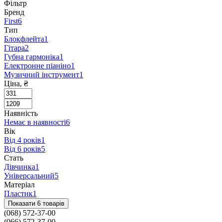
Фільтр
Бренд
First
6
Тип
Блокфлейта
1
Гітара
2
Губна гармоніка
1
Електронне піаніно
1
Музичний інструмент
1
Ціна, ₴
Наявність
Немає в наявності
6
Вік
Від 4 років
1
Від 6 років
5
Стать
Дівчинка
1
Універсальний
5
Матеріал
Пластик
1
Показати 6 товарів
(068) 572-37-00
(066) 572-37-00