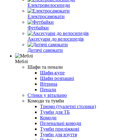
Електровелосипеди
Електросамокати
Фетбайки
Аксесуари до велосипедів
Дитячі самокати
Меблі
Шафи та пенали
Шафи-купе
Шафи розпашні
Вітрина
Пенали
Стінки у вітальню
Комоди та тумби
Tрюмо (туалетні столики)
Tумби для ТБ
Комоди
Пеленальні комоди
Tумби приліжкові
Тумби для взуття