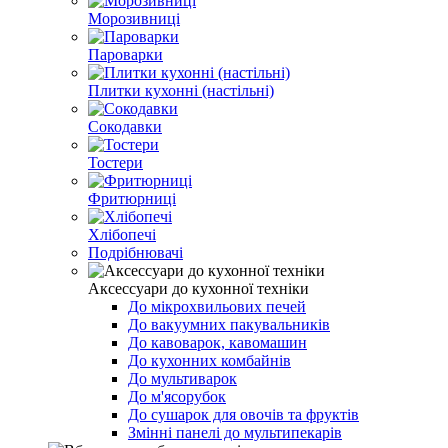
Морозивниці
Пароварки
Плитки кухонні (настільні)
Сокодавки
Тостери
Фритюрниці
Хлібопечі
Подрібнювачі
Аксессуари до кухонної техніки
До мікрохвильових печей
До вакуумних пакувальників
До кавоварок, кавомашин
До кухонних комбайнів
До мультиварок
До м'ясорубок
До сушарок для овочів та фруктів
Змінні панелі до мультипекарів