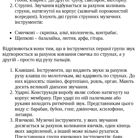
Струнні. Звучання відбувається за рахунок коливань
струни, натягнутої на корпус (зазвичай порожнистий
всередині). Існують дві групи струнних музичних
інструментів:
Смичкові – скрипка, альт, віолончель, контрабас.
Щипкові – балалайка, лютня, арфа, гітара.
Відрізняються вони тим, що в інструментах першої групи звук
відтворюється за рахунок ковзання смичка по струнах, а у
другій - просто від руху пальців.
Клавішні. Інструменти, що видають звуки за рахунок
руху клавіш по молоточкам, які вдаряють по струнах. До
них відносять: піаніно, фортепіано, рояль, орган. Мають
досить великий діапазон звучання.
Ударні. Конструкція виробу являє собою натягнуту на
корпус мембрану. При ударі по ній паличками або
руками виходить ритмічний звук. Представникам цього
виду є: барабан, бубон, гонг, дзвіночки, ксилофони,
литаври.
Язичкові. Музичні інструменти, у яких звучання
досягається за рахунок коливання язичків, один кінець
яких закріплений, а інший може вільно рухатися.
Представники групи язичкових інструментів: баян,