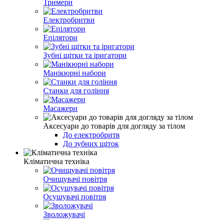
Тримери
Електробритви
Епілятори
Зубні щітки та іригатори
Манікюрні набори
Станки для гоління
Масажери
Аксесуари до товарів для догляду за тілом
До електробритв
До зубних щіток
Кліматична техніка
Очищувачі повітря
Осушувачі повітря
Зволожувачі