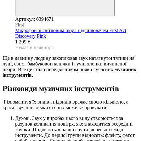
Артикул: 6394671
First
Мікрофон зі світловим шоу і підсилювачем First Act
Discovery Pink
1 209 ₴
Немає в наявності
Ще в давнину людину захоплював звук натягнутої тятиви на
луці, свист бамбукової палички і гучні хлопки вичиненої
шкіри. Все це стало передвісником появи сучасних
музичних
інструментів
.
Різновиди музичних інструментів
Різноманіття їх видів і підвидів вражає своєю кількістю, а
краса звучання деяких із них може зачаровувати.
Духові. Звук у виробах цього виду створюється за
рахунок коливання повітря, яке знаходиться всередині
трубки. Поділяються на дві групи: дерев'яні і мідні
інструменти. До першої групи відносять: флейту, фагот,
гобой, кларнет. До другої: трубу, саксофон, валторну.