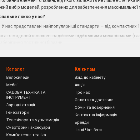
головний елемент спальні, від якого залежить не лише естетика інт
кий вибір моделей, розроблених для забезпечення максимальної 
пальне ліжко у нас?
:
У нас представлені найпопулярніші стандарти — від компактних 14
агато моделей оснащені надійними
підйомними механізмами
(га
зберігання постільної білизни.
:
Від мінімалістичних дерев’яних каркасів у скандинавському сти
:
Ми використовуємо посилені металеві та дерев'яні рами з орто
Каталог
Клієнтам
.
Велосипеди
Вхід до кабінету
 сон на новому ліжку від
33/2
!
Меблі
Акція
САДОВА ТЕХНІКА ТА
Про нас
ІНСТРУМЕНТ
Оплата та доставка
Зарядні станції
Обмін та повернення
Генератори
Контактна інформація
Телевізори та мультимедіа
Бренди
Смартфони і аксесуари
Наші Чат-боти
Компʼютерна техніка