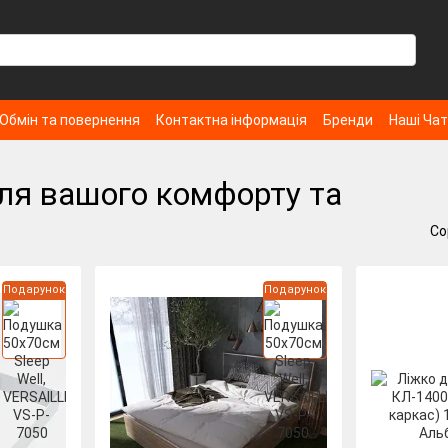
Обмін та повернення
Контактна інформація
Бренди
Наші Ча
для вашого комфорту та
Со
Подарунок
Подарунок