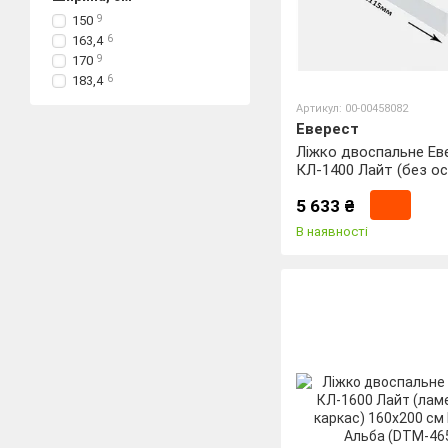
150
9
163,4
6
170
9
183,4
6
Артикул: 00-00458082
Еверест
Ліжко двоспальне Ев
КЛ-1400 Лайт (без ос
матрац) 140х200 см 
5 633 ₴
Альба (DTM-4648)
В наявності