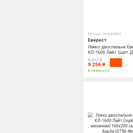
Артикул: 00-00458092
Еверест
Ліжко двоспальне Ев
КЛ-1600 Лайт (щит Д
матрац) 160х200 см 
9 257 ₴
Альба (DTM-4658)
9 256 ₴
В наявності