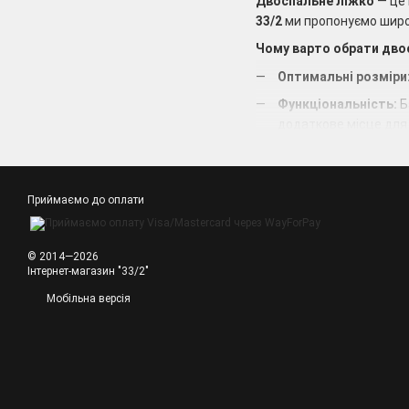
Двоспальне ліжко
— це 
33/2
ми пропонуємо широ
Чому варто обрати двос
Оптимальні розміри
Функціональність:
Б
додаткове місце для 
Різноманіття стилів
оббивкою.
Міцність конструкції
Приймаємо до оплати
не скриплять з часом
Подаруйте собі здоровий
© 2014—2026
Інтернет-магазин "33/2"
Мобільна версія