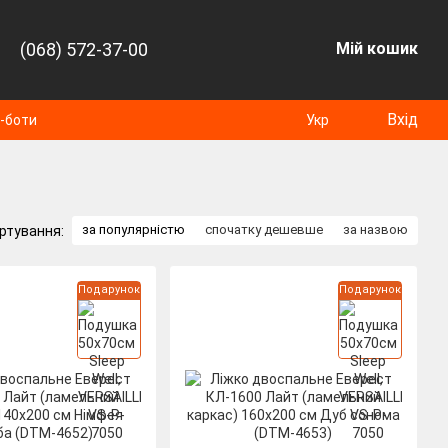
(068) 572-37-00
Мій кошик
Вхід
т-боти
Укр
за популярністю
спочатку дешевше
за назвою
ртування:
Подарунок
Подарунок