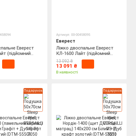
0458094
Артикул: 00-00458095
Еверест
спальне Еверест
Ліжко двоспальне Еверест
айт (підйомний
КЛ-1600 Лайт (підйомний
140х200 см Німфея
механізм) 160х200 см Дуб
13 092 ₴
M-4660)
сонома (DTM-4661)
13 091 ₴
В наявності
Подарунок
Подарунок