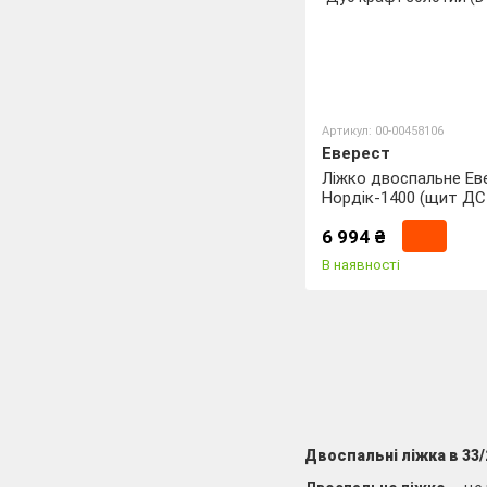
Артикул: 00-00458106
Еверест
Ліжко двоспальне Ев
Нордік-1400 (щит ДС
матрац) 140х200 см Г
6 994 ₴
Дуб крафт золотий (
5552)
В наявності
Двоспальні ліжка в 33/