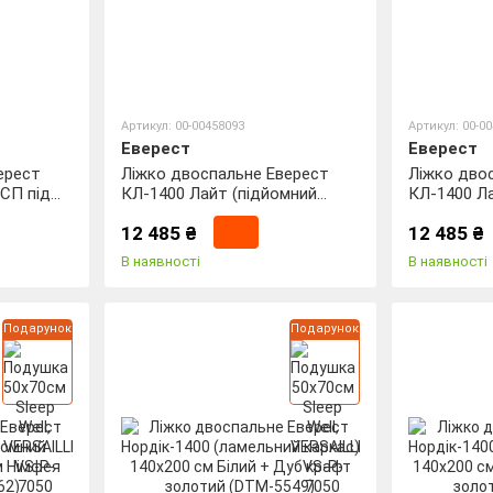
Артикул: 00-00458093
Артикул: 00-0
Еверест
Еверест
ерест
Ліжко двоспальне Еверест
Ліжко дво
СП під
КЛ-1400 Лайт (підйомний
КЛ-1400 Л
Німфея
механізм) 140х200 см Дуб
механізм) 
12 485 ₴
12 485 ₴
сонома (DTM-4659)
Альба (DT
В наявності
В наявності
Подарунок
Подарунок