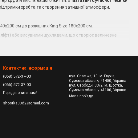
ер'єру, а й якість вашого життя. В
Магазині Сучасної Техніки
підтримки хребта та створення затишної атмосфери.
0х200 см до розкішних King Size 180х200 см.
зліфт) або висувними шухлядами, що створює величезне
лі до розкішних ліжок з каретною стяжкою та оксамитовою
педичними ламелями, які витримують великі навантаження та
Контактна інформація
(068) 572-37-00
вул. Спаська, 13, м. Глухів,
Сумська область, 41400, Україна
(066) 572-37-00
вул. Свободи, 33/2, м. Шостка,
Сумська область, 41100, Україна
Передзвонити вам?
Мапа проїзду
shostka33d2@gmail.com