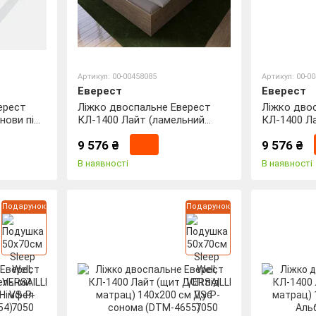
Артикул: 00-00458085
Артикул: 00-0
Еверест
Еверест
ерест
Ліжко двоспальне Еверест
Ліжко дво
нови під
КЛ-1400 Лайт (ламельний
КЛ-1400 Л
Німфея
каркас) 140х200 см Дуб
каркас) 14
9 576 ₴
9 576 ₴
сонома (DTM-4651)
Альба (DT
В наявності
В наявності
Подарунок
Подарунок