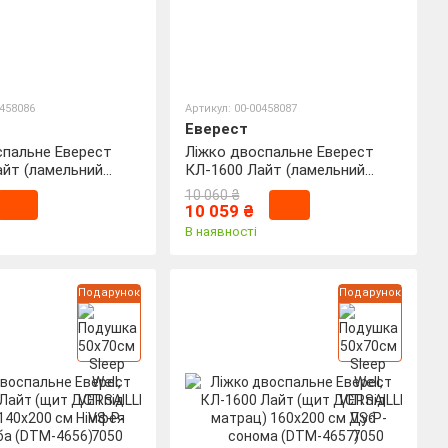
0458086
Артикул: 00-00458087
Еверест
спальне Еверест
Ліжко двоспальне Еверест
айт (ламельний
КЛ-1600 Лайт (ламельний
0х200 см Німфея
каркас) 160х200 см Дуб
10 060 ₴
M-4652)
сонома (DTM-4653)
10 059 ₴
В наявності
Подарунок
Подарунок