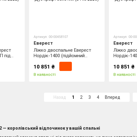
Артикул: 00-00458107
Артикул: 00-0
Еверест
Еверест
ерест
Ліжко двоспальне Еверест
Ліжко дво
П під
Нордік-1400 (підйомний
Нордік-140
рафіт +
механізм) 140х200 см Білий +
механізм) 
10 851 ₴
10 851 ₴
DTM-
Дуб крафт золотий (DTM-
Дуб крафт
5553)
5554)
В наявності
В наявності
Назад
1
2
3
4
Вперед
2 — королівський відпочинок у вашій спальні