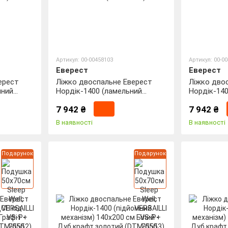
Артикул: 00-00458103
Артикул: 00-0
Еверест
Еверест
ерест
Ліжко двоспальне Еверест
Ліжко дво
мний
Нордік-1400 (ламельний
Нордік-140
 Німфея
каркас) 140х200 см Білий +
каркас) 14
7 942 ₴
7 942 ₴
Дуб крафт золотий (DTM-
Дуб крафт
5549)
5550)
В наявності
В наявності
Подарунок
Подарунок