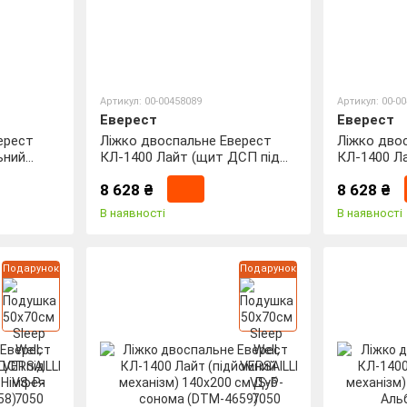
Артикул: 00-00458089
Артикул: 00-0
Еверест
Еверест
ерест
Ліжко двоспальне Еверест
Ліжко дво
ьний
КЛ-1400 Лайт (щит ДСП під
КЛ-1400 Л
імфея
матрац) 140х200 см Дуб
матрац) 14
8 628 ₴
8 628 ₴
сонома (DTM-4655)
Альба (DT
В наявності
В наявності
Подарунок
Подарунок