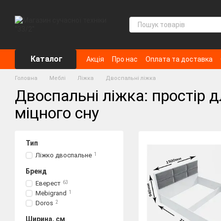
Перейти до основного контенту
Каталог
Акція
Про нас
Оплата та доставка
Головна
Меблі
Ліжка
Двоспальні ліжка
Двоспальні ліжка: простір 
міцного сну
Тип
Ліжко двоспальне
1
Бренд
Еверест
63
Mebigrand
1
Doros
2
Ширина, см