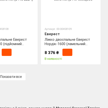
0458108
Артикул: 00-00458109
Еверест
спальне Еверест
Ліжко двоспальне Еверест
0 (підйомний
Нордік-1600 (ламельний
140х200 см Графіт +
каркас) 160х200 см Білий +
8 376 ₴
 золотий (DTM-
Дуб крафт золотий (DTM-
5555)
В наявності
Показати все