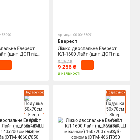
0458090
Артикул: 00-00458091
Еверест
спальне Еверест
Ліжко двоспальне Еверест
айт (щит ДСП під
КЛ-1600 Лайт (щит ДСП під
0х200 см Німфея
матрац) 160х200 см Дуб
9 257 ₴
M-4656)
сонома (DTM-4657)
9 256 ₴
В наявності
Подарунок
Подарунок