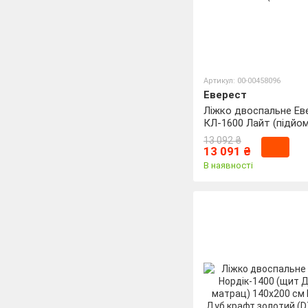
Артикул: 00-00458096
Еверест
Ліжко двоспальне Ев
КЛ-1600 Лайт (підйо
механізм) 160х200 см
13 092 ₴
Альба (DTM-4662)
13 091 ₴
В наявності