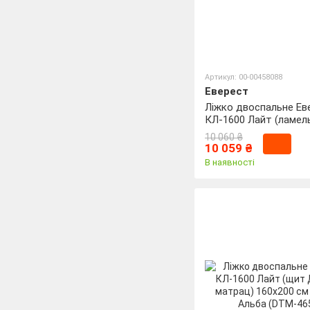
Артикул: 00-00458088
Еверест
Ліжко двоспальне Ев
КЛ-1600 Лайт (ламел
каркас) 160х200 см Н
10 060 ₴
Альба (DTM-4654)
10 059 ₴
В наявності