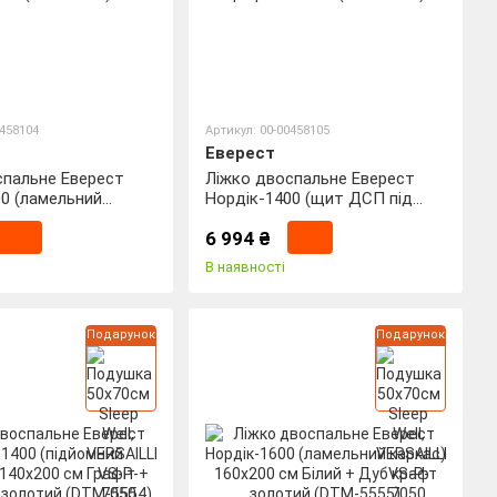
0458104
Артикул: 00-00458105
Еверест
спальне Еверест
Ліжко двоспальне Еверест
0 (ламельний
Нордік-1400 (щит ДСП під
0х200 см Графіт +
матрац) 140х200 см Білий +
6 994 ₴
 золотий (DTM-
Дуб крафт золотий (DTM-
5551)
В наявності
Подарунок
Подарунок