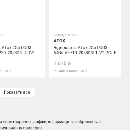
746
Артикул: 6517430
AFOX
а Afox 2Gb DDR3
Відеокарта Afox 2Gb DDR3
230-2048D3L4 DVI
64Bit AF710-2048D3L1-V2 PCI-E
LP
1 610 ₴
вності
Немає в наявності
Показати все
я перетворення графіки, інформації та зображень, з
призначення пристрою: