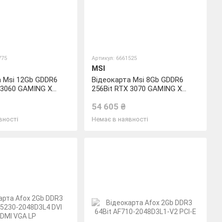
775
Артикул: 6661525
MSI
а Msi 12Gb GDDR6
Відеокарта Msi 8Gb GDDR6
 3060 GAMING X
256Bit RTX 3070 GAMING X
TRIO
54 605 ₴
вності
Немає в наявності