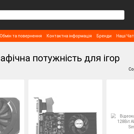
Обмін та повернення
Контактна інформація
Бренди
Наші Ча
афічна потужність для ігор
Со