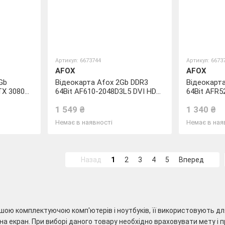
Артикул: 6673744
Артикул: 6673
AFOX
AFOX
Gb
Відеокарта Afox 2Gb DDR3
Відеокарт
RTX 3080
64Bit AF610-2048D3L5 DVI HDMI
64Bit AFR5
VGA LP
HDMI VGA 
1 549 ₴
1 340 ₴
Немає в наявності
Немає в ная
Назад
1
2
3
4
5
Вперед
шою комплектуючою комп'ютерів і ноутбуків, її використовують дл
 екран. При виборі даного товару необхідно враховувати мету і 