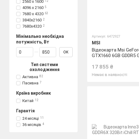
2560 x 1600
12
4096 x 2160
5
7680 x 4320
63
3840x2160
2
7680x4320
2
Мінімально необхідна
Артикул: 6472927
потужність, Вт
MSI
Від Мінімально необхідна потужність, Вт
До Мінімально необхідна потужність, Вт
Відеокарта Msi GeFor
ОК
GTX1660 6GB GDDR5 
192bit
Тип системи
17 855 ₴
охолодження
Немає в наявності
Активна
82
Пасивна
7
Країна виробник
Китай
12
Гарантія
24 місяці
11
36 місяців
4