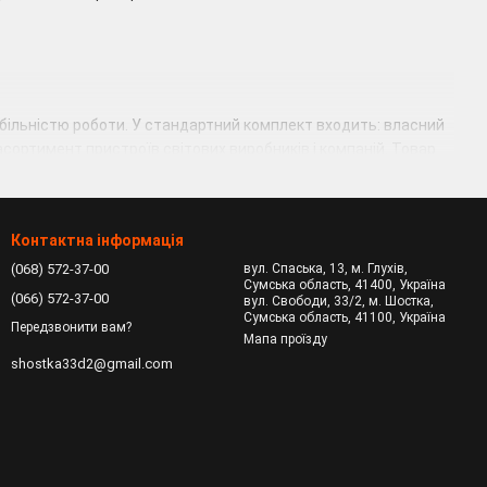
абільністю роботи. У стандартний комплект входить: власний
ортимент пристроїв світових виробників і компаній. Товар
Контактна інформація
етр забезпечує зберігання зображень і елементів для
(068) 572-37-00
вул. Спаська, 13, м. Глухів,
туватися на більш високі обсяги – від 4 GB. Також важливий
Сумська область, 41400, Україна
(066) 572-37-00
вул. Свободи, 33/2, м. Шостка,
Сумська область, 41100, Україна
яті», яка забезпечує обробку інформації в один такт. Чим
Передзвонити вам?
Мапа проїзду
 пристрою безпосередньо залежить від тактової частоти.
shostka33d2@gmail.com
деокарту важливо враховувати характеристики блоку
 ресурсів вона потребує. Також, потрібно звернути увагу на
рою. Ціна
відеокарти
комп'ютера залежить від потужності та