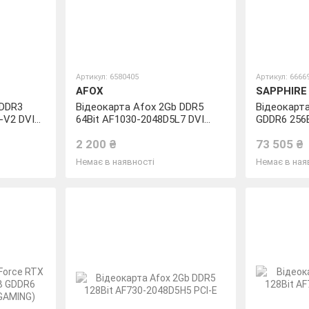
Артикул: 6580405
Артикул: 6666
AFOX
SAPPHIRE
 DDR3
Відеокарта Afox 2Gb DDR5
Відеокарт
-V2 DVI
64Bit AF1030-2048D5L7 DVI
GDDR6 256B
HDMI LP Single Fan
NITRO+
2 200 ₴
73 505 ₴
Немає в наявності
Немає в ная