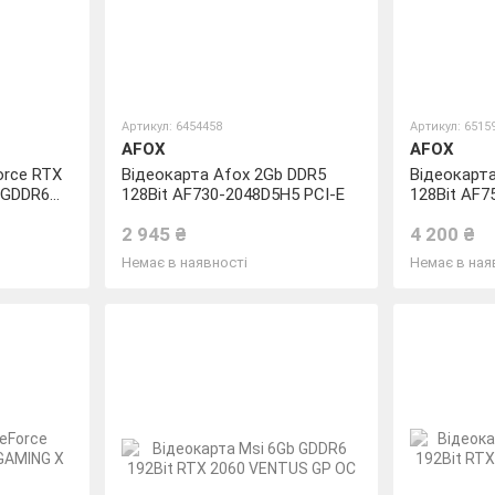
Артикул: 6454458
Артикул: 6515
AFOX
AFOX
orce RTX
Відеокарта Afox 2Gb DDR5
Відеокарт
 GDDR6
128Bit AF730-2048D5H5 PCI-E
128Bit AF7
AMING)
PCI-E
2 945 ₴
4 200 ₴
Немає в наявності
Немає в ная