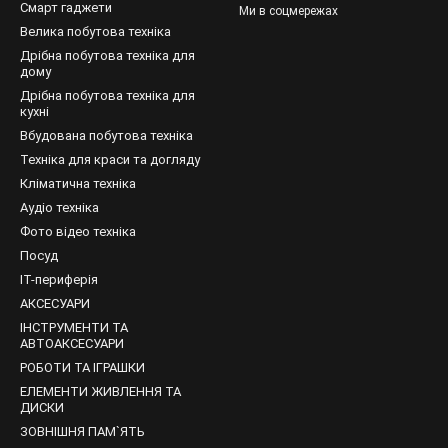
» системи вентиляції, вона вважається однією з кращих. А все тому
Смарт гаджети
Ми в соцмережах
 Це значно економить ресурс всієї системи. Сама система практи
Велика побутова техніка
ий режим. При функціонуванні шум незначний.
Дрібна побутова техніка для
дому
рту, яка відтворить чітке і гарне зображення, можна придбати недор
Дрібна побутова техніка для
кухні
Вбудована побутова техніка
Техніка для краси та догляду
Кліматична техніка
Аудіо техніка
Фото відео техніка
Посуд
IT-периферія
АКСЕСУАРИ
ІНСТРУМЕНТИ ТА
АВТОАКСЕСУАРИ
РОБОТИ ТА ІГРАШКИ
ЕЛЕМЕНТИ ЖИВЛЕННЯ ТА
ДИСКИ
ЗОВНІШНЯ ПАМ`ЯТЬ