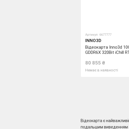
Артикул: 6677777
INNO3D
Відеокарта Inno3d 10
GDDR6X 320Bit iChill 
X3
80 855 ₴
Немає в наявності
Відеокарта є найважливі
подальшим виведенням на