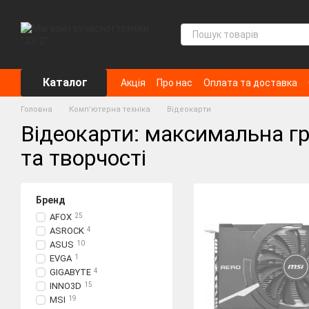
Перейти до основного контенту
Каталог
Акція
Про нас
Оплата та доставка
Головна
Компʼютерна техніка
Відеокарти
Відеокарти: максимальна гр
та творчості
Бренд
AFOX
25
ASROCK
4
ASUS
10
EVGA
1
GIGABYTE
4
INNO3D
15
MSI
19