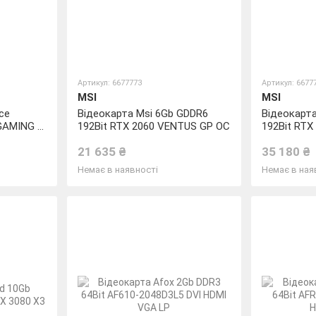
Артикул: 6677773
Артикул: 6677
MSI
MSI
ce
Відеокарта Msi 6Gb GDDR6
Відеокарт
GAMING X
192Bit RTX 2060 VENTUS GP OC
192Bit RTX
TRIO 12G
21 635 ₴
35 180 ₴
Немає в наявності
Немає в ная