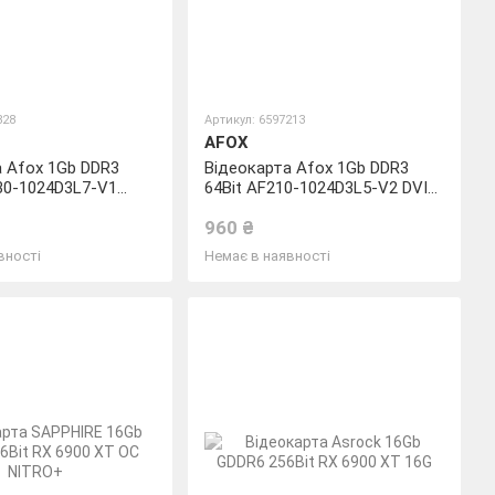
828
Артикул: 6597213
AFOX
а Afox 1Gb DDR3
Відеокарта Afox 1Gb DDR3
30-1024D3L7-V1
64Bit AF210-1024D3L5-V2 DVI
PCI-E
HDMI VGA LP
960 ₴
вності
Немає в наявності