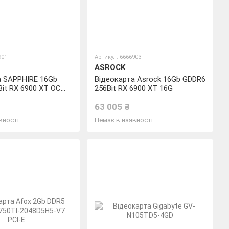
901
Артикул: 6666903
ASROCK
а SAPPHIRE 16Gb
Відеокарта Asrock 16Gb GDDR6
it RX 6900 XT OC
256Bit RX 6900 XT 16G
63 005 ₴
вності
Немає в наявності