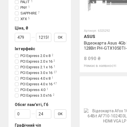
PALIT
1
PNY
1
SAPPHIRE
7
XFX
5
Ціна, ₴
Артикул: 6325292
Від Ціна, ₴
До Ціна, ₴
ASUS
ОК
Відеокарта Asus 4Gb
128Bit PH-GTX1050TI-
Інтерфейс
PCI Express 2.0 x 8
2
8 090 ₴
PCI Express 2.0 x 16
3
Немає в наявності
PCI Express 2.1 x 16
1
PCI Express 3.0 x 16
27
PCI Express 4.0 x 8
1
PCI Express 4.0 x 16
47
PCI-Express 4.0
1
PCI Express 3.0 x16
2
Обсяг пам'яті, Гб
Від Обсяг пам'яті, Гб
До Обсяг пам'яті, Гб
ОК
Графічний чіп