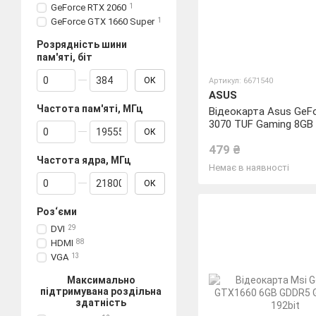
GeForce RTX 2060
1
GeForce GTX 1660 Super
1
Розрядність шини
пам'яті, біт
Від Розрядність шини пам'яті, біт
До Розрядність шини пам'яті, біт
ОК
Артикул: 6671540
ASUS
Частота пам'яті, МГц
Відеокарта Asus GeF
3070 TUF Gaming 8GB
Від Частота пам'яті, МГц
До Частота пам'яті, МГц
ОК
(TUF-RTX3070-O8G-G
479 ₴
Частота ядра, МГц
Немає в наявності
Від Частота ядра, МГц
До Частота ядра, МГц
ОК
Роз‘єми
DVI
29
HDMI
88
VGA
13
Максимально
підтримувана роздільна
здатність