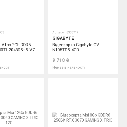
933
Артикул: 6338717
GIGABYTE
а Afox 2Gb DDR5
Відеокарта Gigabyte GV-
50TI-2048D5H5-V7
N105TD5-4GD
9 718 ₴
вності
Немає в наявності