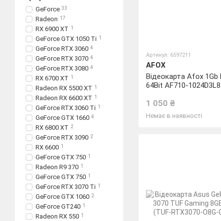
GeForce
33
Radeon
17
RX 6900 XT
1
GeForce GTX 1050 Ti
1
GeForce RTX 3060
4
Артикул: 6597211
GeForce RTX 3070
4
AFOX
GeForce RTX 3080
4
Відеокарта Afox 1Gb
RX 6700 XT
1
64Bit AF710-1024D3L8
Radeon RX 5500 XT
1
HDMI VGA LP
Radeon RX 6600 XT
1
1 050 ₴
GeForce RTX 3060 Ti
1
Немає в наявності
GeForce GTX 1660
4
RX 6800 XT
2
GeForce RTX 3090
2
RX 6600
1
GeForce GTX 750
1
Radeon R9 370
1
GeForce GTX 750
1
GeForce RTX 3070 Ti
1
GeForce GTX 1060
2
GeForce GT240
1
Radeon RX 550
1