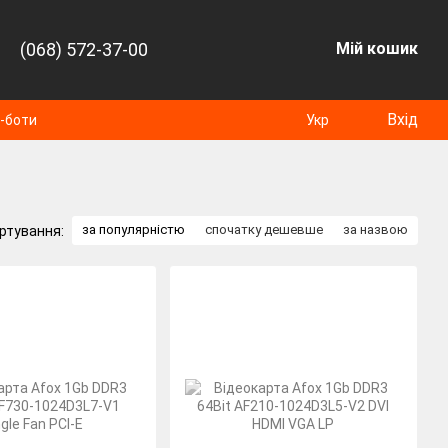
(068) 572-37-00
Мій кошик
Вхід
т-боти
Укр
за популярністю
спочатку дешевше
за назвою
ртування: