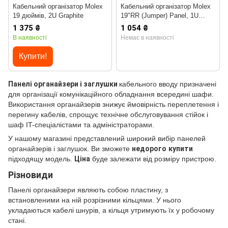
Кабельний організатор Molex
Кабельний організатор Molex
19 дюймів, 2U Graphite
19"RR (Jumper) Panel, 1U
Graphite
1 375 ₴
1 054 ₴
В наявності
Немає в наявності
Купити!
Панелі органайзери і заглушки
кабельного вводу призначені
для організації комунікаційного обладнання всередині шафи.
Використання органайзерів знижує ймовірність переплетення і
перегину кабелів, спрощує технічне обслуговування стійок і
шаф IT-спеціалістами та адміністраторами.
У нашому магазині представлений широкий вибір панелей
органайзерів і заглушок. Ви зможете
недорого
купити
підходящу модель.
Ціна
буде залежати від розміру пристрою.
Різновиди
Панелі органайзери являють собою пластину, з
встановленими на ній розрізними кільцями. У нього
укладаються кабелі шнурів, а кільця утримують їх у робочому
стані.