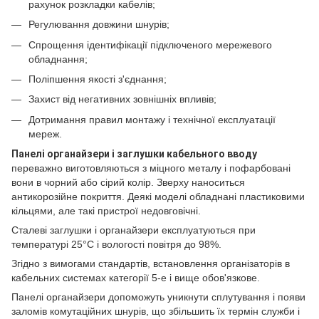
рахунок розкладки кабелів;
Регулювання довжини шнурів;
Спрощення ідентифікації підключеного мережевого
обладнання;
Поліпшення якості з'єднання;
Захист від негативних зовнішніх впливів;
Дотримання правил монтажу і технічної експлуатації
мереж.
Панелі органайзери і заглушки кабельного вводу
переважно виготовляються з міцного металу і пофарбовані
вони в чорний або сірий колір. Зверху наноситься
антикорозійне покриття. Деякі моделі обладнані пластиковими
кільцями, але такі пристрої недовговічні.
Сталеві заглушки і органайзери експлуатуються при
температурі 25°С і вологості повітря до 98%.
Згідно з вимогами стандартів, встановлення організаторів в
кабельних системах категорії 5-е і вище обов'язкове.
Панелі органайзери допоможуть уникнути сплутування і появи
заломів комутаційних шнурів, що збільшить їх термін служби і