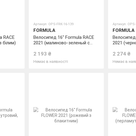
Артикул: OPS-FRK-16-139
Артикул: OPS-
FORMULA
FORMULA
la RACE
Велосипед 16" Formula RACE
Велосипед 
з білим)
2021 (малиново-зеленый с
2021 (чер
голубым)
бирюзовым
2 193 ₴
2 274 ₴
Немає в наявності
Немає в ная