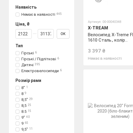
Наявність
Немає в наявності
445
Артикул: 00-00040348
Ціна, ₴
X-TREAM
Від Ціна, ₴
До Ціна, ₴
ОК
Велосипед X-Treme F
1610 Сталь., колір
помаранчево-синій
Тип
3 397 ₴
Гірські
6
Немає в наявності
Гірські / Підліткові
6
Дитячі
395
Електровелосипеди
6
Розмір рами
8"
1
8
9
8,5"
29
8,5
25
8.5
15
9"
40
9
65
9,5"
11