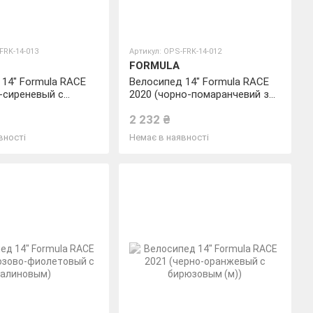
FRK-14-013
Артикул: OPS-FRK-14-012
FORMULA
14" Formula RACE
Велосипед 14" Formula RACE
-сиреневый с
2020 (чорно-помаранчевий з
м)
бірюзовим (м))
2 232 ₴
вності
Немає в наявності