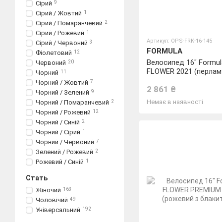
Сірий
9
Сірий / Жовтий
1
Сірий / Помаранчевий
2
Сірий / Рожевий
1
Артикул: OPS-FRK-16-145
Сірий / Червоний
3
FORMULA
Фіолетовий
12
Велосипед 16" Formul
Червоний
20
FLOWER 2021 (перлам
Чорний
11
фіолетовий)
Чорний / Жовтий
7
2 861 ₴
Чорний / Зелений
9
Немає в наявності
Чорний / Помаранчевий
2
Чорний / Рожевий
12
Чорний / Синій
2
Чорний / Сірий
1
Чорний / Червоний
7
Зелений / Рожевий
2
Рожевий / Синій
1
Стать
Жіночий
163
Чоловічий
49
Універсальний
192