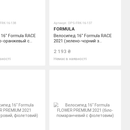
FRK-16-138
Артикул: OPS-FRK-16-137
FORMULA
16" Formula RACE
Велосипед 16" Formula RACE
но-оранжевый с
2021 (зелено-чорний з
 (м))
червоним (м))
2 193 ₴
вності
Немає в наявності