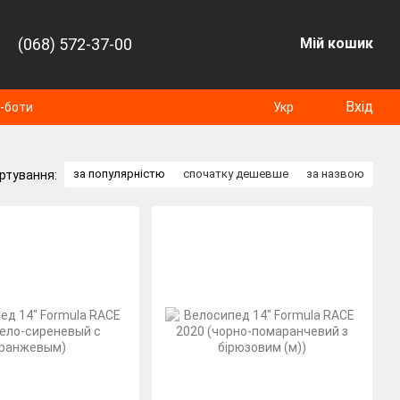
(068) 572-37-00
Мій кошик
Вхід
т-боти
Укр
за популярністю
спочатку дешевше
за назвою
ртування: