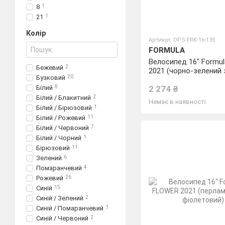
8
1
21
1
Колір
Артикул: OPS-FRK-16-135
FORMULA
Велосипед 16" Formu
Бежевий
2
2021 (чорно-зелений 
Бузковий
20
Білий
8
2 274 ₴
Білий / Блакитний
2
Немає в наявності
Білий / Бірюзовий
1
Білий / Рожевий
11
Білий / Червоний
7
Білий / Чорний
1
Бірюзовий
11
Зелений
6
Помаранчевий
4
Рожевий
26
Синій
15
Синій / Зелений
2
Синій / Помаранчевий
1
Синій / Червоний
2