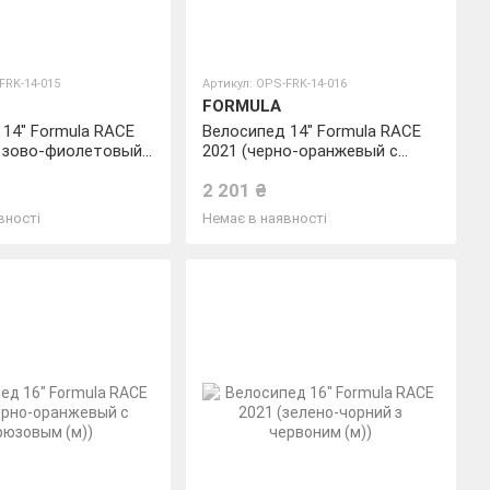
FRK-14-015
Артикул: OPS-FRK-14-016
FORMULA
14" Formula RACE
Велосипед 14" Formula RACE
юзово-фиолетовый
2021 (черно-оранжевый с
ым)
бирюзовым (м))
2 201 ₴
вності
Немає в наявності