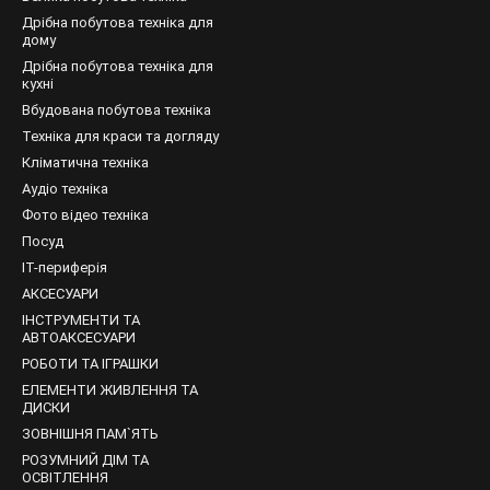
Дрібна побутова техніка для
щими будуть зразки, оснащені спеціальними ручками, щоб батьки
дому
у для малюка форму сідла: це зробить освоєння нового виду спорт
Дрібна побутова техніка для
кухні
бре підійдуть моделі з цікавими дизайнерськими рішеннями: дзерк
Вбудована побутова техніка
роцес освоєння й осмислення світу.
Техніка для краси та догляду
 відомим брендам: вони дорожать своєю репутацією і відповідально
Кліматична техніка
я.
Аудіо техніка
ль представлені на нашому сайті.
Купити
те, що вам підходить, м
Фото відео техніка
купити їх можна зовсім
недорого
.
Посуд
IT-периферія
АКСЕСУАРИ
ІНСТРУМЕНТИ ТА
АВТОАКСЕСУАРИ
РОБОТИ ТА ІГРАШКИ
ЕЛЕМЕНТИ ЖИВЛЕННЯ ТА
ДИСКИ
ЗОВНІШНЯ ПАМ`ЯТЬ
РОЗУМНИЙ ДІМ ТА
ОСВІТЛЕННЯ