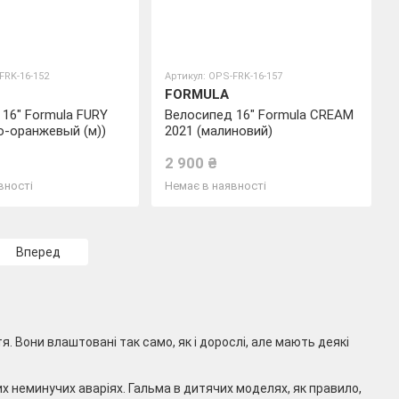
FRK-16-152
Артикул: OPS-FRK-16-157
FORMULA
16" Formula FURY
Велосипед 16" Formula CREAM
о-оранжевый (м))
2021 (малиновий)
2 900 ₴
вності
Немає в наявності
Вперед
 Вони влаштовані так само, як і дорослі, але мають деякі
 неминучих аваріях. Гальма в дитячих моделях, як правило,