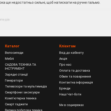
люка ще недостатньо сильні, щоб натискати на ручне гальмо.
педів:
я самих маленьких дітей. Як правило, влаштовані просто: немає к
 1-3 років. За своєю структурою схожі на дорослі, але відрізня
олесом для більшої стійкості. Є ножні гальма.
Каталог
Клієнтам
Велосипеди
Вхід до кабінету
випускаються моделі з колесами трохи більшого діаметра. Гальмо
Меблі
Акція
САДОВА ТЕХНІКА ТА
Про нас
 5-9 років майже нічим, крім менших колес, не відрізняються від д
ІНСТРУМЕНТ
Оплата та доставка
Зарядні станції
Обмін та повернення
9-12 років ще більш нагадують дорослі. Є спеціальні моделі, призна
Генератори
Контактна інформація
Телевізори та мультимедіа
брати?
Бренди
Смартфони і аксесуари
Наші Чат-боти
агу на вік і зростання малюка. Велосипед вважається придатним, 
Компʼютерна техніка
ще вибирати моделі зі сталевою рамою, оскільки вони більш стійкі; 
Смарт гаджети
Ми в соцмережах
Велика побутова техніка