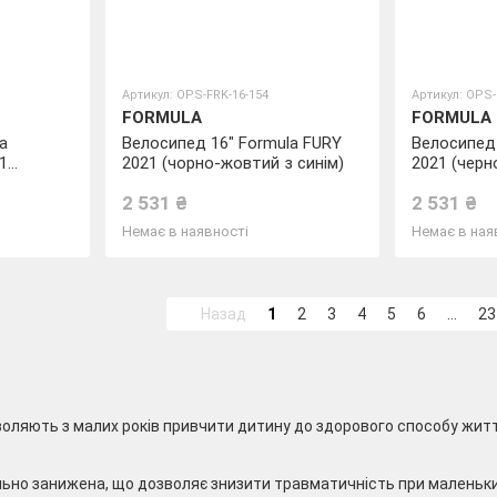
Артикул: OPS-FRK-16-154
Артикул: OPS-
FORMULA
FORMULA
a
Велосипед 16" Formula FURY
Велосипед 
1
2021 (чорно-жовтий з синім)
2021 (черн
м)
2 531 ₴
2 531 ₴
Немає в наявності
Немає в ная
Назад
1
2
3
4
5
6
...
23
оляють з малих років привчити дитину до здорового способу життя.
льно занижена, що дозволяє знизити травматичність при маленьких