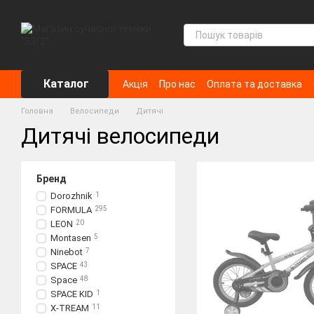
Перейти до основного контенту
Каталог
Акція
Про нас
Оплата та доставка
Головна
Велосипеди
Дитячі
Дитячі велосипеди
Бренд
Dorozhnik
1
FORMULA
295
LEON
20
Montasen
5
Ninebot
7
SPACE
43
Space
48
SPACE KID
1
X-TREAM
11