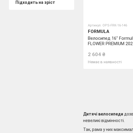
Підходить на зріст
Артикул: OPS-FRK-16-146
FORMULA
Велосипед 16" Formul
FLOWER PREMIUM 202
(рожевий з блакитни
2 604 ₴
Немає в наявності
Дитячі велосипеди
дозв
невеликі відмінності.
Так, рама у них максима