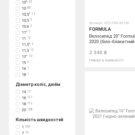
10"
45
10
88
10,5"
11
10,5
9
Артикул: OPS-FRK-20-106
10.6
2
FORMULA
11"
7
Велосипед 20" Formu
11
12
2020 (біло-блакитний
11,5"
2
зеленим)
11,5
12
2 340 ₴
13"
10
Немає в наявності
15
6
16
1
18
1
Діаметр коліс, дюйм
14
12
16
131
18
132
20
168
Кількість швидкостей
1
263
7
15