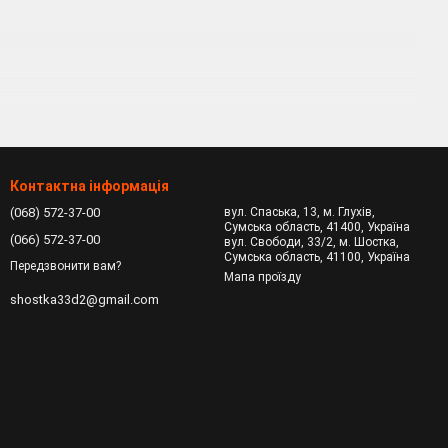
амер і покришок, а педалі прикріплюються безпосередньо до
ються заниженою рамою і додатковими двома колесами,
Контактна інформація
(068) 572-37-00
вул. Спаська, 13, м. Глухів,
 може бути ножним або ручним (також можлива наявність
Сумська область, 41400, Україна
(066) 572-37-00
вул. Свободи, 33/2, м. Шостка,
Сумська область, 41100, Україна
орослих. Передбачені амортизовані вилки, ножне і ручне
Передзвонити вам?
Мапа проїзду
shostka33d2@gmail.com
чені для дівчаток. Їх відмінність - в заниженій рамі.
якщо дитина може дотягнутися ногою до нижньої педалі.
для дітей старшого віку краще підійде алюмінієва, так як вона