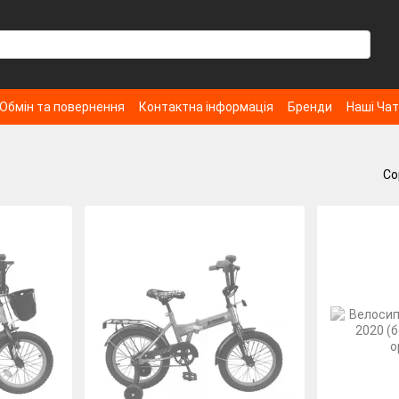
Обмін та повернення
Контактна інформація
Бренди
Наші Ча
Со