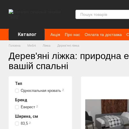
Перейти до основного контенту
Каталог
Акція
Про нас
Оплата та доставка
О
Головна
Меблі
Ліжка
Дерев'яні ліжка
Дерев'яні ліжка: природна е
вашій спальні
Тип
Односпальная кровать
2
Бренд
Еверест
2
Ширина, см
83,5
2