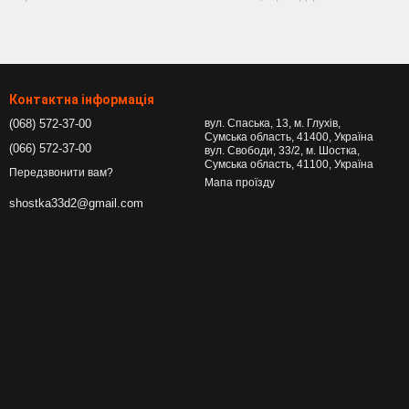
мувати великі навантаження та численні цикли збирання-
 ваш виріб ексклюзивним.
Контактна інформація
м та для дитячих кімнат.
(068) 572-37-00
вул. Спаська, 13, м. Глухів,
Сумська область, 41400, Україна
(066) 572-37-00
вул. Свободи, 33/2, м. Шостка,
Сумська область, 41100, Україна
Передзвонити вам?
Мапа проїзду
shostka33d2@gmail.com