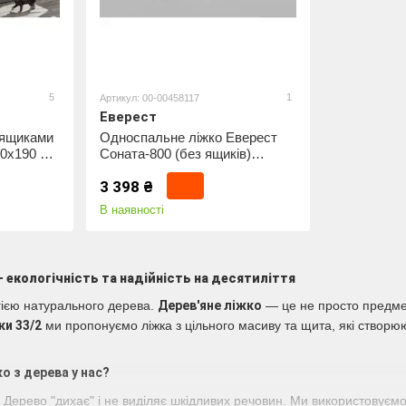
5
1
Артикул: 00-00458117
Еверест
 ящиками
Односпальне ліжко Еверест
80х190 см
Соната-800 (без ящиків)
80х190 см Графіт (DTM-5579)
3 398 ₴
В наявності
 — екологічність та надійність на десятиліття
гією натурального дерева.
Дерев'яне ліжко
— це не просто предмет 
ки 33/2
ми пропонуємо ліжка з цільного масиву та щита, які створю
о з дерева у нас?
Дерево "дихає" і не виділяє шкідливих речовин. Ми використовуємо