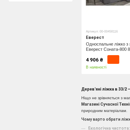
Артикул: 00-00458116
Еверест
Односпальне ліжко з
Еверест Соната-800 
Графіт (DTM-5578)
4 906 ₴
В наявності
Дерев'яні ліжка в 33/2
Ніщо не зрівняється з ма
Магазині Сучасної Техні
природним матеріалам.
Чому варто обрати ліжк
Екологічна чистота: