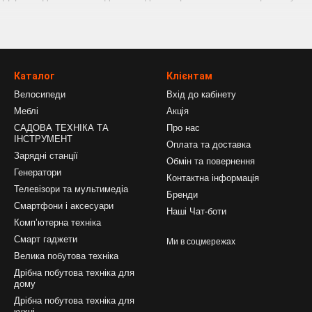
Ліжка з масиву дерева (дуба, бука, вільхи або сосни) здатні витри
 стійкості.
:
Кожне ліжко має свій неповторний візерунок деревини, що робить
Каталог
Клієнтам
туральне дерево — найкращий вибір для людей з чутливим здоров’я
Велосипеди
Вхід до кабінету
ь від природи в каталозі
33/2
!
Меблі
Акція
САДОВА ТЕХНІКА ТА
Про нас
ІНСТРУМЕНТ
Оплата та доставка
Зарядні станції
Обмін та повернення
Генератори
Контактна інформація
Телевізори та мультимедіа
Бренди
Смартфони і аксесуари
Наші Чат-боти
Компʼютерна техніка
Смарт гаджети
Ми в соцмережах
Велика побутова техніка
Дрібна побутова техніка для
дому
Дрібна побутова техніка для
кухні