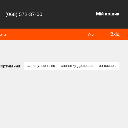
Мій кошик
(068) 572-37-00
Вхід
оти
Укр
за популярністю
спочатку дешевше
за назвою
Сортування: