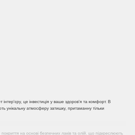
інтер'єру, це інвестиція у ваше здоров'я та комфорт. В
ють унікальну атмосферу затишку, притаманну тільки
 покриття на основі безпечних лаків та олій, що підкреслюють