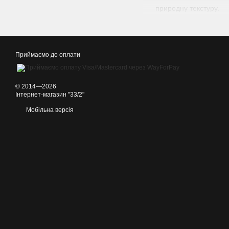
природну текстуру.
Виняткова міцність:
розбирання без втрати
Унікальний малюнок
Приймаємо до оплати
Гіпоалергенність:
На
Обирайте справжню якіст
© 2014—2026
Інтернет-магазин "33/2"
Мобільна версія