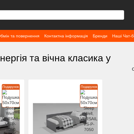
бмін та повернення
Контактна інформація
Бренди
Наші Чат-б
нергія та вічна класика у
Подарунок
Подарунок