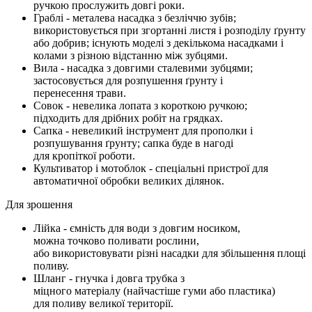
ручкою прослужить довгі роки.
Граблі - металева насадка з безліччю зубів;
використовується при згортанні листя і розподілу ґрунту
або добрив; існують моделі з декількома насадками і
колами з різною відстанню між зубцями.
Вила - насадка з довгими сталевими зубцями;
застосовується для розпушення ґрунту і
перенесення трави.
Совок - невелика лопата з короткою ручкою;
підходить для дрібних робіт на грядках.
Сапка - невеликий інструмент для прополки і
розпушування ґрунту; сапка буде в нагоді
для кропіткої роботи.
Культиватор і мотоблок - спеціальні пристрої для
автоматичної обробки великих ділянок.
Для зрошення
Лійка - ємність для води з довгим носиком,
можна точково поливати рослини,
або використовувати різні насадки для збільшення площі
поливу.
Шланг - гнучка і довга трубка з
міцного матеріалу (найчастіше гуми або пластика)
для поливу великої території.