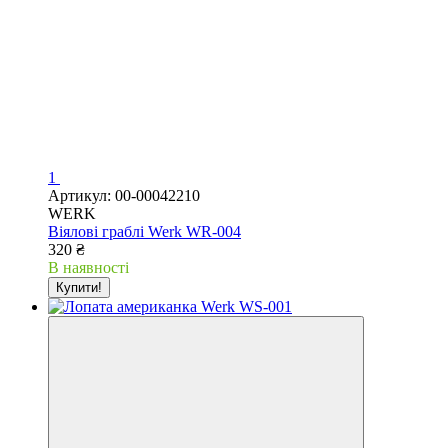
1
Артикул: 00-00042210
WERK
Віялові граблі Werk WR-004
320 ₴
В наявності
Купити!