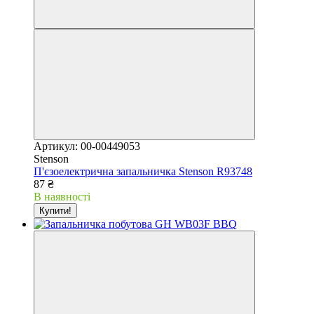
Артикул: 00-00449053
Stenson
П'єзоелектрична запальничка Stenson R93748
87 ₴
В наявності
Купити!