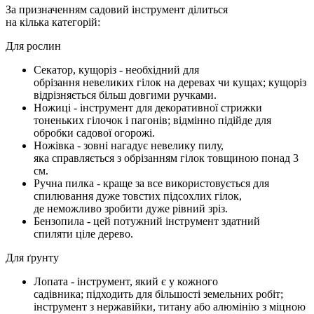
За призначенням садовий інструмент ділиться
на кілька категорій:
Для рослин
Секатор, кущоріз - необхідний для
обрізання невеликих гілок на деревах чи кущах; кущоріз
відрізняється більш довгими ручками.
Ножиці - інструмент для декоративної стрижки
тоненьких гілочок і пагонів; відмінно підійде для
обробки садової огорожі.
Ножівка - зовні нагадує невелику пилу,
яка справляється з обрізанням гілок товщиною понад 3
см.
Ручна пилка - краще за все використовується для
спилювання дуже товстих підсохлих гілок,
де неможливо зробити дуже рівний зріз.
Бензопила - цей потужний інструмент здатний
спиляти ціле дерево.
Для ґрунту
Лопата - інструмент, який є у кожного
садівника; підходить для більшості земельних робіт;
інструмент з нержавійки, титану або алюмінію з міцною