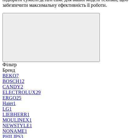
забезпечити максимальну ефективність її роботи.
Фільтр
Бренд
BEKO
7
BOSCH
12
CANDY
2
ELECTROLUX
29
ERGO
25
Haier
1
LG
1
LIEBHERR
1
MOULINEX
1
NEWSTYLE
1
NONAME
1
PHILIPS
3