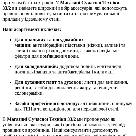
протягом багатьох років. У
Магазині Сучасної Техніки
33/2
ви знайдете широкий вибір аксесуарів, які допоможуть
правильно встановити, захистити та підтримувати ваші
прилади у ідеальному стані.
Наш асортимент включає:
Для пральних та посудомийних
машин:
антивібраційні підставки (ніжки), заливні та
зливні шланги різної довжини, а також спеціальні
фільтри для пом'якшення води.
Для холодильників:
додаткові полиці, контейнери,
поглиначі запахів та антибактеріальні килимки.
Для кухонних плит та духовок:
листи для випікання,
решітки, засоби для видалення жиру та очищення
склокераміки.
Засоби професійного догляду:
антинакипіни, очищувачі
для ТЕНів та кондиціонери для нержавіючої сталі.
В
Магазині Сучасної Техніки 33/2
ми пропонуємо як
універсальні аксесуари, так і оригінальні комплектуючі від
провідних виробників. Наші консультанти допоможуть
підібрати сумісні деталі саме для вашої моделі техніки, щоб