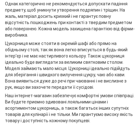
Однак категорично не рекомендується допускати падіння
предмету, щоб уникнути утворення подряпин і тріщин. На
жаль, матеріал досить крихкий і не гарантує повну
відсутність пошкоджень при контакті з твердим предметом
або поверхнею. Кожна модель захищена гарантією від фірми-
виробника.
Цукорниця може стояти в окремій шафі або прямо на
обідньому столі, так як вона легко вписується в будь-який
інтер'єр і не має настирливого кольору. Також цукорниця
ідеально буде виглядати за великим святковим столом.
Моделі займають мало місця. Цукорниці ідеально підійдуть
для зберігання і швидкого вилучення цукру, чаю або кави.
Вона виявиться дуже до речі при чаюванні і не вислизне з
рук, якщо ви захочете передати її сусідові.
Наш інтернет-магазин забезпечує комфортні умови співпраці.
Ви будете приємно здивовані лояльними цінами і
асортиментом цукорниць, а також багатьох інших супутніх
товарів для кулінарії і не тільки. Ми гарантуємо високу якість
товару і доступність кожному покупцеві.