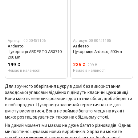
Артикул: 00-00451106
Артикул: 00-00451105
Ardesto
Ardesto
Цукорниця ARDESTO AR3710
Цукорниця Ardesto, 500мл
200 мл
199 ₴
235 ₴
299 ₴
Немає в наявності
Немає в наявності
Для зручного зберігання цукру в домі без використання
заводської упаковки відмінно підійдуть класичні
цукорниці
.
Вони мають невеликі розміри і достатній обсяг, щоб зберегти
в собі продукт. Цукорниця зазвичай герметична і не дає
вмісту висипатися. Вона не займає багато місця на кухні і
може розташовуватися також на обідньому столі.
На даний момент ми маємо не дуже багато різновидів. Однак
ми постійно шукаємо нових виробників. Зараз ви можете
придбати
цукорниці
таких відомих фірм, як Apulum nest,