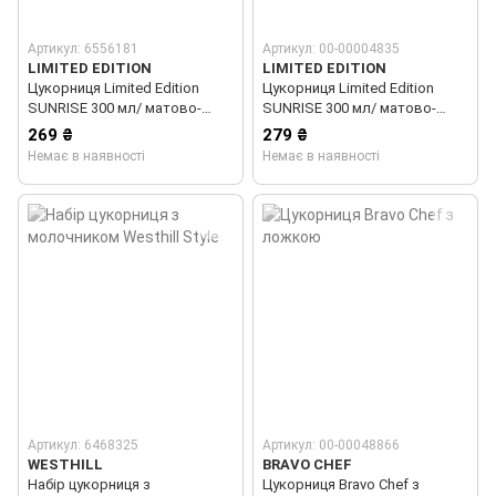
Артикул: 6556181
Артикул: 00-00004835
LIMITED EDITION
LIMITED EDITION
Цукорниця Limited Edition
Цукорниця Limited Edition
SUNRISE 300 мл/ матово-
SUNRISE 300 мл/ матово-
лавандовий/в паков
синій/в паков (JH11128-A380)
269 ₴
279 ₴
(JH11128-A253)
Немає в наявності
Немає в наявності
Артикул: 6468325
Артикул: 00-00048866
WESTHILL
BRAVO CHEF
Набір цукорниця з
Цукорниця Bravo Chef з