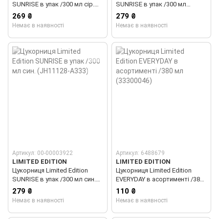
SUNRISE в упак /300 мл сір.
SUNRISE в упак /300 мл
(JH11128-A336)
корал. (JH11128-A458)
269 ₴
279 ₴
Немає в наявності
Немає в наявності
Артикул: 00-00003922
Артикул: 6488679
LIMITED EDITION
LIMITED EDITION
Цукорниця Limited Edition
Цукорниця Limited Edition
SUNRISE в упак /300 мл син.
EVERYDAY в асортименті /380
(JH11128-A333)
мл (33300046)
279 ₴
110 ₴
Немає в наявності
Немає в наявності