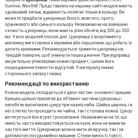
Sunrise, Westhill. Представлені на нашому сайті моделі мають
однаковий типаж, відмінність полягає тільки в кольорі. Ви
можете придбати цукорницю білого, жовтого, сірого,
оранжевого або синього кольору. Незважаючи на зовнішню
схожість цукорниць, вони мають різні обсяги, від 200 до 350
мл. У всіх моделей плоске дно. Цукорниці з асортименту
магазину виготовлені з кераміки або порцеляни, що робить їх
досить крихкими. Рекомендується тримати цукорниці на
твердій поверхні, щоб уникнути пошкодження. При відправці
ми ретельно упаковуємо кожен предмет, і ризик його
пошкодження повністю відсутній. У матеріалу немає
стороннього запаху і смаку.
Рекомендації по використанню
Кожна модель складається з двох частин: основної і кришки.
Кришка щільно прилягає до об'ємної частини цукорниці і
запобігає висипанню цукру при нахилі набік. Шийка широка, і в
неї з легкістю проходить як чайна, так і столова ложка. Цукор
витягується без втрат і розсипання. Незважаючи на те, що
ємність часто використовується на кухні, вона не вимагає
частого миття. Цукорницю можна мити як вручну, так і за
допомогою посудомийної машини. Стінки ємності товсті.