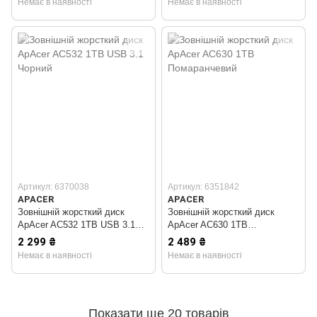
Немає в наявності
Немає в наявності
Артикул: 6370038
Артикул: 6351842
APACER
APACER
Зовнішній жорсткий диск
Зовнішній жорсткий диск
ApAcer AC532 1TB USB 3.1
ApAcer AC630 1TB
Чорний
Помаранчевий
2 299 ₴
2 489 ₴
Немає в наявності
Немає в наявності
Показати ще 20 товарів