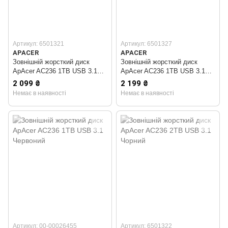
Артикул: 6501321
Артикул: 6501327
APACER
APACER
Зовнішній жорсткий диск
Зовнішній жорсткий диск
ApAcer AC236 1TB USB 3.1
ApAcer AC236 1TB USB 3.1
Чорний
Синій
2 099 ₴
2 199 ₴
Немає в наявності
Немає в наявності
Артикул: 00-00026455
Артикул: 6501322