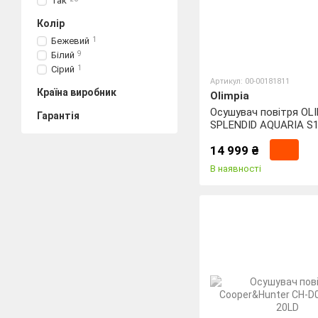
Так
Колір
Бежевий
1
Білий
9
Сірий
1
Артикул: 00-00181811
Країна виробник
Olimpia
Осушувач повітря OL
Гарантія
SPLENDID AQUARIA S1
(OS-2064)
14 999 ₴
В наявності