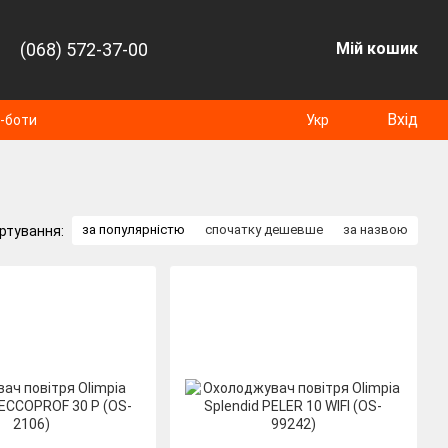
(068) 572-37-00
Мій кошик
Вхід
т-боти
Укр
за популярністю
спочатку дешевше
за назвою
ртування: