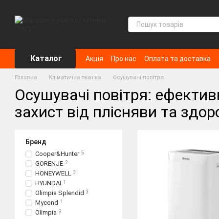
Перейти до основного контенту
Каталог
Акція
Про нас
Оплата та доставка
Головна
Кліматична техніка
Осушувачі повітря
Осушувачі повітря: ефектив
захист від плісняви та здо
Бренд
Cooper&Hunter
5
GORENJE
2
HONEYWELL
3
HYUNDAI
1
Olimpia Splendid
3
Mycond
1
Olimpia
9