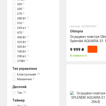
530
1
200
1
270
2
280 Вт
1
510
1
Артикул: 00-00247667
245 вт
1
Olimpia
670
1
Осушувач повітря Oli
450 Вт
1
Splendid AQUARIA S1 1
325 Вт
1
2063)
505 Вт
1
9 999 ₴
190 Вт
1
В наявності
290 вт
1
370Вт
1
Тип управління
Електронний
19
Механічне
2
Дисплей
Так
20
Таймер
20