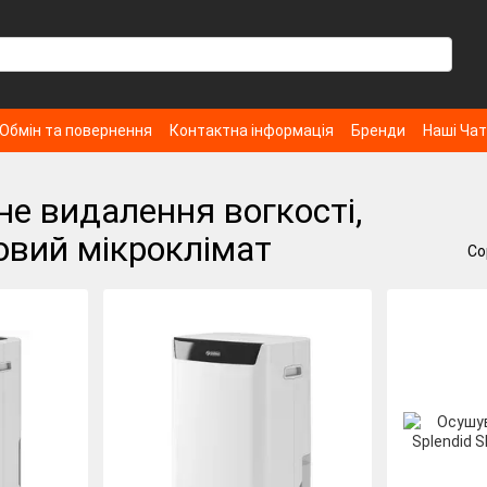
Обмін та повернення
Контактна інформація
Бренди
Наші Ча
не видалення вогкості,
ровий мікроклімат
Со