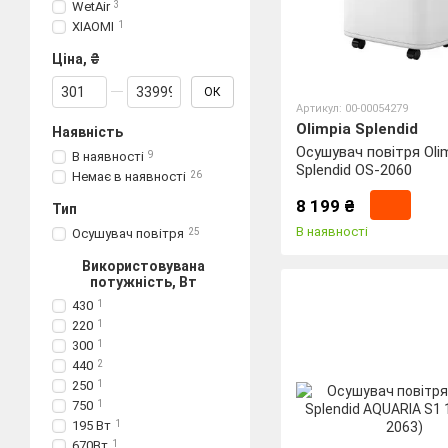
WetAir
3
XIAOMI
1
Ціна, ₴
Від Ціна, ₴
До Ціна, ₴
ОК
Артикул: 00-00054279
Olimpia Splendid
Наявність
Осушувач повітря Oli
В наявності
9
Splendid OS-2060
Немає в наявності
26
8 199 ₴
Тип
В наявності
Осушувач повітря
25
Використовувана
потужність, Вт
430
1
220
1
300
1
440
2
250
1
750
1
195 Вт
1
670Вт
1