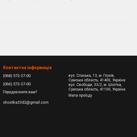
рських трав і рослин, грибів, виготовлення сухофруктів і т.
вень вологості в приміщенні будь-якої площі.
Контактна інформація
гко переносити з одного приміщення в інше. Купити такий
(068) 572-37-00
вул. Спаська, 13, м. Глухів,
х покриттів і речовин. Обробка ванної, кухні, інших кімнат,
Сумська область, 41400, Україна
(066) 572-37-00
вул. Свободи, 33/2, м. Шостка,
Сумська область, 41100, Україна
я істотно продовжити життя приладів, що експлуатуються у
Передзвонити вам?
Мапа проїзду
елементи декору, інші предмети інтер'єру. Осушувач стабільно
shostka33d2@gmail.com
 числі і ціна. Конденсаційний прилад здатний обробляти
 у великих банних будинках, саунах, критих аквапарків, де