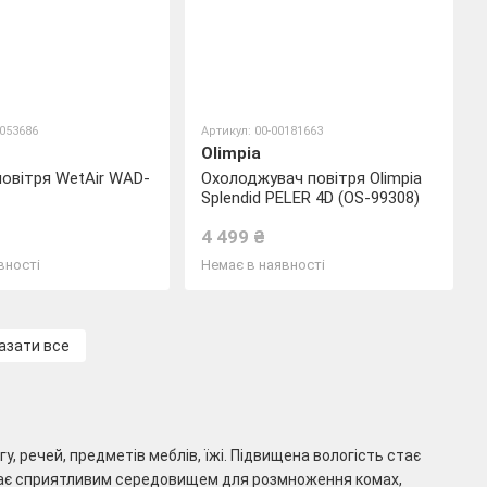
0053686
Артикул: 00-00181663
Olimpia
овітря WetAir WAD-
Охолоджувач повітря Olimpia
Splendid PELER 4D (OS-99308)
4 499 ₴
вності
Немає в наявності
азати все
 речей, предметів меблів, їжі. Підвищена вологість стає
 стає сприятливим середовищем для розмноження комах,