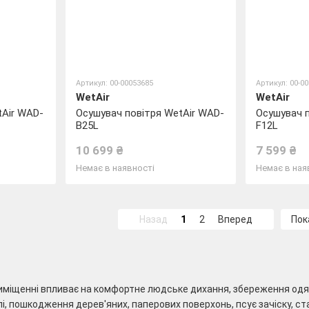
Артикул: 00-00053685
Артикул: 00-0
WetAir
WetAir
tAir WAD-
Осушувач повітря WetAir WAD-
Осушувач п
B25L
F12L
10 699 ₴
7 599 ₴
Немає в наявності
Немає в ная
Назад
1
2
Вперед
Пок
иміщенні впливає на комфортне людське дихання, збереження одягу,
і, пошкодження дерев'яних, паперових поверхонь, псує зачіску,