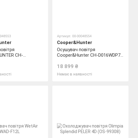
0048553
Артикул: 00-00048554
unter
Cooper&Hunter
повітря
Осушувач повітря
UNTER CH-
Cooper&Hunter CH-D016WDP7-
-40LD
40LD
18 899 ₴
вності
Немає в наявності