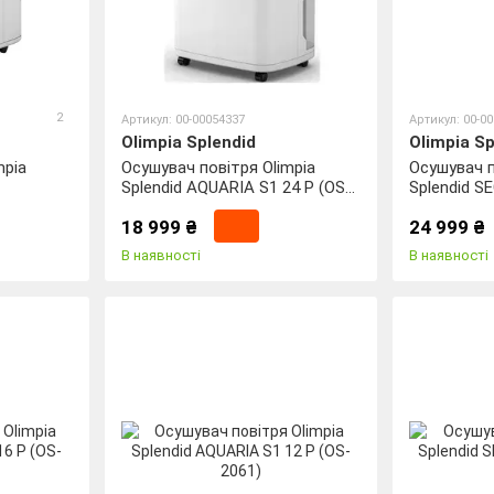
2
Артикул: 00-00054337
Артикул: 00-0
Olimpia Splendid
Olimpia Sp
mpia
Осушувач повітря Olimpia
Осушувач п
Splendid AQUARIA S1 24 P (OS-
Splendid S
2065)
2106)
18 999 ₴
24 999 ₴
В наявності
В наявності