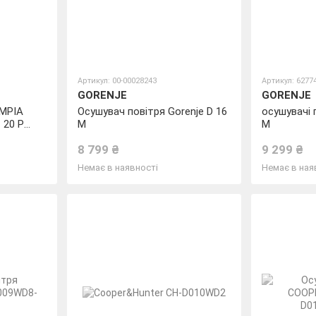
Артикул: 00-00028243
Артикул: 6277
GORENJE
GORENJE
IMPIA
Осушувач повітря Gorenje D 16
осушувачі 
 20 P
M
M
8 799 ₴
9 299 ₴
Немає в наявності
Немає в ная