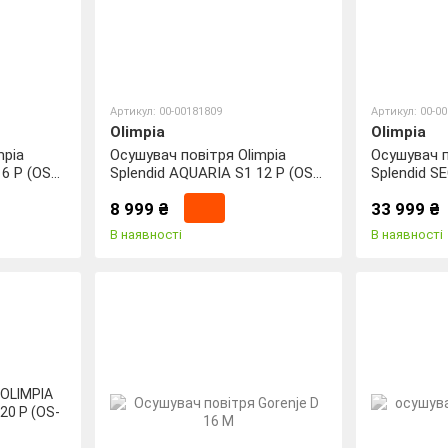
Артикул: 00-00181809
Артикул: 00-0
Olimpia
Olimpia
mpia
Осушувач повітря Olimpia
Осушувач п
6 P (OS-
Splendid AQUARIA S1 12 P (OS-
Splendid S
2061)
2107)
8 999 ₴
33 999 ₴
В наявності
В наявності