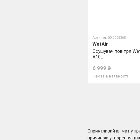
Артикул: 00-00053684
WetAir
Осушувач повітря We
A10L
6 999 ₴
Немає в наявності
Сприятливий клімат у пр
причиною утворення цвіл