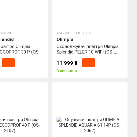
0054338
Артикул: 00-00188215
lendid
Olimpia
овітря Olimpia
Охолоджувач повітря Olimpia
ECCOPROF 30 P (OS-
Splendid PELER 10 WIFI (OS-
99242)
11 999 ₴
В наявності