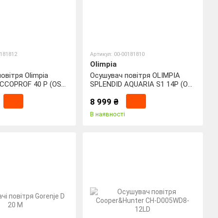
0181812
Артикул: 00-00181810
Olimpia
овітря Olimpia
Осушувач повітря OLIMPIA
ECCOPROF 40 P (OS-
SPLENDID AQUARIA S1 14P (OS-
2062)
8 999 ₴
В наявності