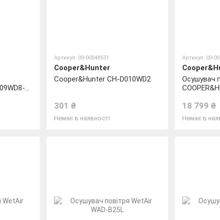
Артикул: 00-00048551
Артикул: 00-0
Cooper&Hunter
Cooper&H
Cooper&Hunter CH-D010WD2
Осушувач 
009WD8-
COOPER&H
D016WDN7
301 ₴
18 799 ₴
Немає в наявності
Немає в ная