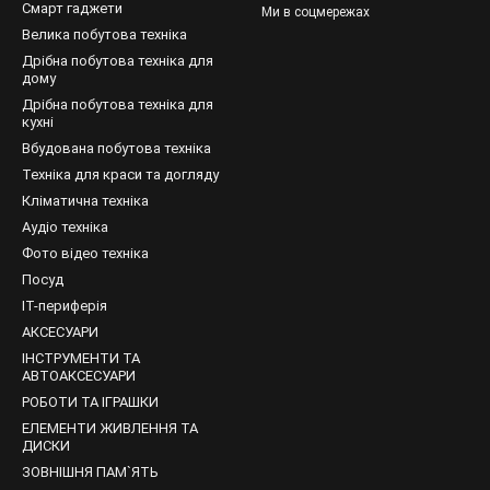
три
Смарт гаджети
Ми в соцмережах
Велика побутова техніка
овітря
за стандартними показниками:
Дрібна побутова техніка для
ається продуктивністю пристрою, малопотужні бюджетні моделі ма
дому
причому енерговитрати у всіх випадках мінімальні;
Дрібна побутова техніка для
кухні
ня – швидке досягнення потрібного показника і тривале підтрима
Вбудована побутова техніка
вати безперервно, постійно витрачаючи електроенергію, однак шу
Техніка для краси та догляду
винен бути в 3-4 рази більше об'єму приміщення;
Кліматична техніка
анічні обійдуться дешевше, а в електронних вбудовані додаткові 
Аудіо техніка
Фото відео техніка
 – це середні по продуктивності прилади, оптимальний рівень шуму
Посуд
а – вночі актуально повільне обертання, майже безшумне, а вден
IT-периферія
освіжає повітря, робить його здоровим;
АКСЕСУАРИ
ІНСТРУМЕНТИ ТА
тридж заливається ефірне масло і поширюється по повітрю, даруюч
АВТОАКСЕСУАРИ
чне вимкнення приладу при досягненні оптимальних показників вол
РОБОТИ ТА ІГРАШКИ
пеціальна функція допоможе алергікам, фільтри затримують грибки,
ЕЛЕМЕНТИ ЖИВЛЕННЯ ТА
ДИСКИ
ЗОВНІШНЯ ПАМ`ЯТЬ