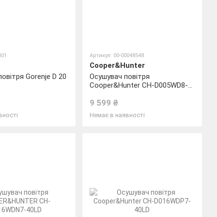
401
Артикул: 00-00048548
Cooper&Hunter
повітря Gorenje D 20
Осушувач повітря
Cooper&Hunter CH-D005WD8-
12LD
9 599 ₴
вності
Немає в наявності