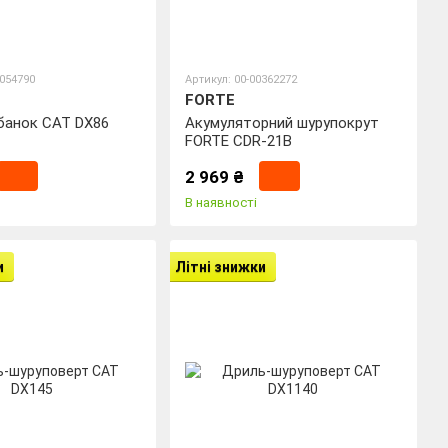
0054790
Артикул: 00-00362272
FORTE
банок CAT DX86
Акумуляторний шурупокрут
FORTE CDR-21B
2 969 ₴
В наявності
и
Літні знижки