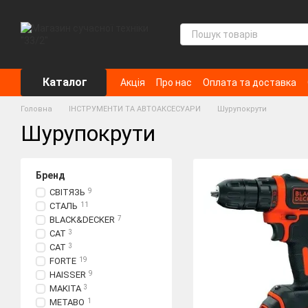
Перейти до основного контенту
Каталог
Акція
Про нас
Оплата та доставка
Головна
ІНСТРУМЕНТИ ТА АВТОАКСЕСУАРИ
Шурупокрути
Шурупокрути
Бренд
СВІТЯЗЬ
9
СТАЛЬ
11
BLACK&DECKER
7
CAT
3
CAT
3
FORTE
19
HAISSER
9
MAKITA
3
METABO
1