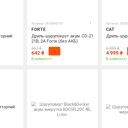
1
Артикул: 00-00443107
Артикул: 00-0
FORTE
CAT
торний
Дриль-шурупокрут акум. CD-21
Дриль-шур
21В, 2А Fоrte (без АКБ)
667 ₴
6 099 ₴
642 ₴
4 999 ₴
В наявності
В наявності