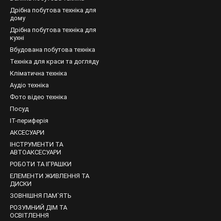
Дрібна побутова техніка для
вигуна
дому
Дрібна побутова техніка для
кухні
Вбудована побутова техніка
еяких моделей пристроїв дозволяє результативно зробити отвори в 
Техніка для краси та догляду
скраве підсвічування присутні на більшості інструментів. Це допо
Кліматична техніка
Аудіо техніка
Фото відео техніка
Посуд
IT-периферія
АКСЕСУАРИ
ІНСТРУМЕНТИ ТА
АВТОАКСЕСУАРИ
РОБОТИ ТА ІГРАШКИ
ЕЛЕМЕНТИ ЖИВЛЕННЯ ТА
ДИСКИ
ЗОВНІШНЯ ПАМ`ЯТЬ
РОЗУМНИЙ ДІМ ТА
ОСВІТЛЕННЯ