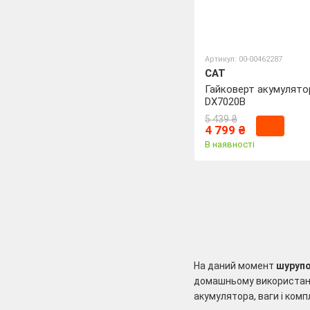
Артикул: 00-00462287
CAT
Гайковерт акумулято
DX7020B
5 439 ₴
4 799 ₴
В наявності
На даний момент
шуруп
домашньому використанні
акумулятора, ваги і комп