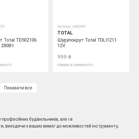
270
Артикул: 6482047
TOTAL
т Total TD502106
Шурупокрут Total TDLI1211
 280Вт.
12V.
999 ₴
вності
Немає в наявності
Показати все
 професійних будівельників, але і в
и, виходячи з ваших вимог до можливостей інструменту,