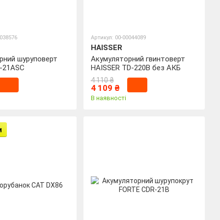
0038576
Артикул: 00-00044089
HAISSER
рний шуруповерт
Акумуляторний гвинтоверт
-21ASC
HAISSER TD-220B без АКБ
4 110 ₴
4 109 ₴
В наявності
и