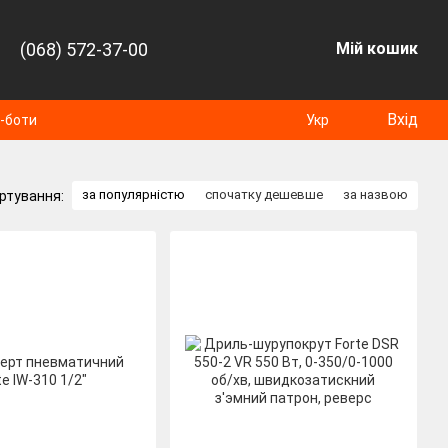
(068) 572-37-00
Мій кошик
Вхід
т-боти
Укр
за популярністю
спочатку дешевше
за назвою
ртування: