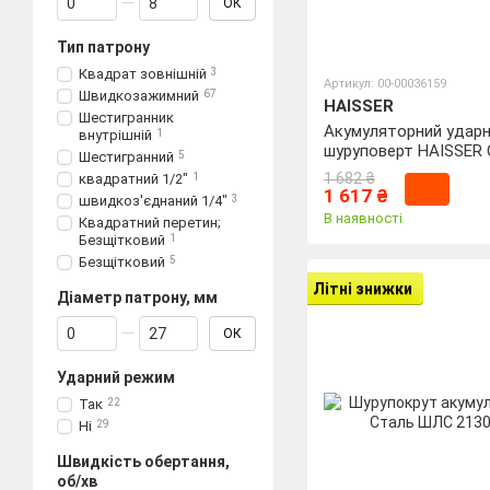
ОК
Тип патрону
Квадрат зовнішній
3
Артикул: 00-00036159
Швидкозажимний
67
HAISSER
Шестигранник
Акумуляторний удар
внутрішній
1
шуруповерт HAISSER 
Шестигранний
5
без АКБ
1 682 ₴
квадратний 1/2"
1
1 617 ₴
швидкоз'єднаний 1/4"
3
В наявності
Квадратний перетин;
Безщітковий
1
Безщітковий
5
Літні знижки
Діаметр патрону, мм
Від Діаметр патрону, мм
До Діаметр патрону, мм
ОК
Ударний режим
Так
22
Ні
29
Швидкість обертання,
об/хв