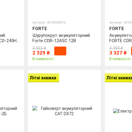
Артикул: 00-00038575
Артикул: 00-0
FORTE
FORTE
ний
Шурупокрут акумуляторний
Акумулято
CD-245H
Forte CDR-12ASC 12В
FORTE CDR
3 565 ₴
3 459 ₴
2 329 ₴
3 327 ₴
В наявності
В наявності
Літні знижки
Літні знижк