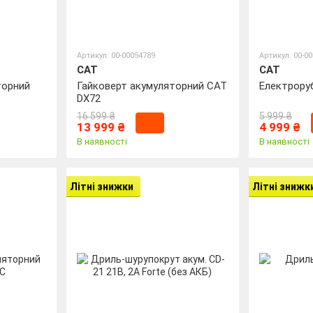
Артикул: 00-00054789
Артикул: 00-0
CAT
CAT
торний
Гайковерт акумуляторний CAT
Електрору
DX72
16 599 ₴
5 999 ₴
13 999 ₴
4 999 ₴
В наявності
В наявності
Літні знижки
Літні знижк