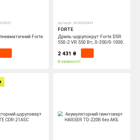
0028425
Артикул: 00-00028443
FORTE
пневматичний Forte
Дриль-шурупокрут Forte DSR
"
550-2 VR 550 Вт, 0-350/0-1000
об/хв, швидкозатискний
2 431 ₴
з'эмний патрон, реверс
В наявності
и