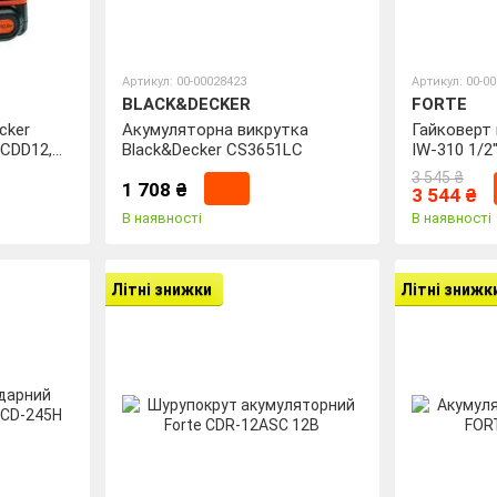
Артикул: 00-00028423
Артикул: 00-0
BLACK&DECKER
FORTE
cker
Акумуляторна викрутка
Гайковерт 
CDD12,
Black&Decker CS3651LC
IW-310 1/2
3 545 ₴
1 708 ₴
3 544 ₴
В наявності
В наявності
Літні знижки
Літні знижк