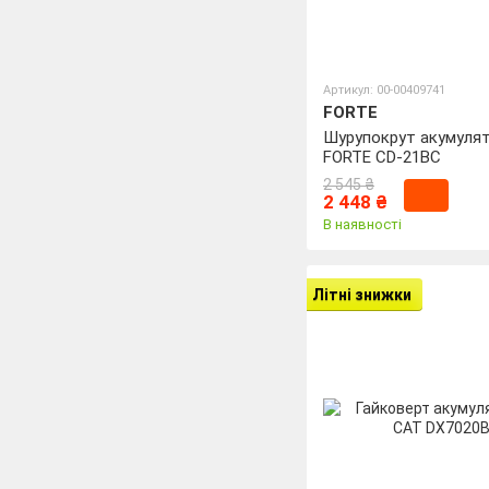
Артикул: 00-00409741
FORTE
Шурупокрут акумуля
FORTE CD-21BC
2 545 ₴
2 448 ₴
В наявності
Літні знижки