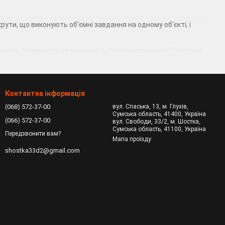
ти, що виконують об'ємні завдання на одному об'єкті, і
лежить тривалість автономної роботи інструменту. Простіше
 такого інструменту зазвичай відрізняється від дротового.
ментом рука менше втомлюється, що дає
Контактна інформація
ать технічні характеристики і можливості інструменту.
(068) 572-37-00
вул. Спаська, 13, м. Глухів,
Сумська область, 41400, Україна
ивлення інструменту, тим сильніше його
(066) 572-37-00
вул. Свободи, 33/2, м. Шостка,
Сумська область, 41100, Україна
, і щільність матеріалу, з яким будете працювати.
Передзвонити вам?
Мапа проїзду
shostka33d2@gmail.com
е запропонувати покупцеві моделі з