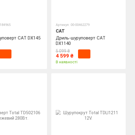
0184965
Артикул: 00-00462279
CAT
уповерт CAT DX145
Дриль-шуруповерт CAT
DX1140
5 099 ₴
4 599 ₴
В наявності