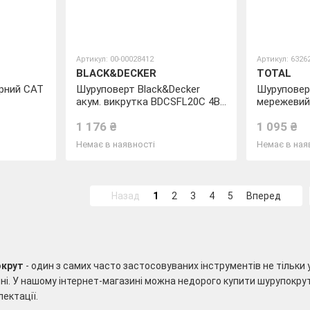
Артикул: 00-00028412
Артикул: 6326
BLACK&DECKER
TOTAL
рний CAT
Шуруповерт Black&Decker
Шуруповер
акум. викрутка BDCSFL20C 4В,
мережевий
Li-Ion.
1 176 ₴
1 095 ₴
Немає в наявності
Немає в ная
Назад
1
2
3
4
5
Вперед
окрут
- один з самих часто застосовуваних інструментів не тільки у
. У нашому інтернет-магазині можна недорого купити шурупокрут
лектації.