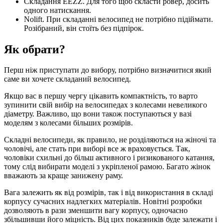
Складання EEZZ. Для того щоб скласти ровер, досить
одного натискання.
Nolift. При складанні велосипед не потрібно підіймати.
Розібраний, він стоїть без підпірок.
Як обрати?
Перш ніж приступати до вибору, потрібно визначитися який
саме ви хочете складаний велосипед.
Якщо вас в першу чергу цікавить компактність, то варто
зупинити свій вибір на велосипедах з колесами невеликого
діаметру. Важливо, що вони також поступаються у вазі
моделям з колесами більших розмірів.
Складні велосипеди, як правило, не розділяються на жіночі та
чоловічі, але стать при виборі все ж враховується. Так,
чоловіки схильні до більш активного і ризикованого катання,
тому слід вибирати моделі з укріпленої рамою. Багато жінок
вважають за краще занижену раму.
Вага залежить як від розмірів, так і від використання в складі
корпусу сучасних надлегких матеріалів. Новітні розробки
дозволяють в рази зменшити вагу корпусу, одночасно
збільшивши його міцність. Від цих показників буде залежати і