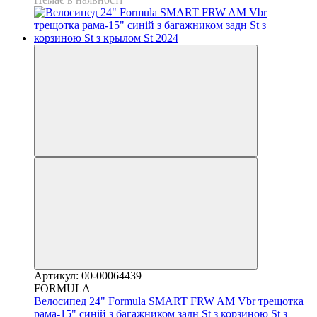
Артикул: 00-00064439
FORMULA
Велосипед 24" Formula SMART FRW AM Vbr трещотка
рама-15" синій з багажником задн St з корзиною St з