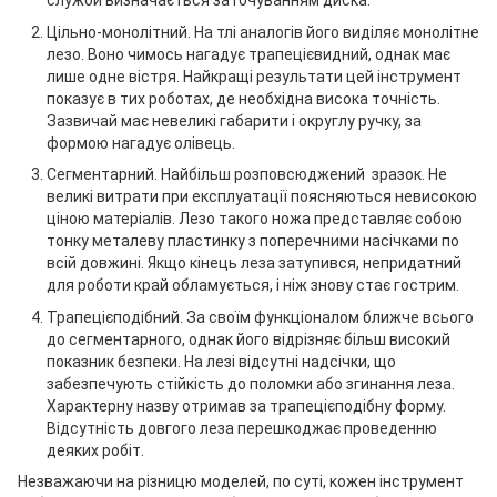
служби визначається заточуванням диска.
Цільно-монолітний. На тлі аналогів його виділяє монолітне
лезо. Воно чимось нагадує трапецієвидний, однак має
лише одне вістря. Найкращі результати цей інструмент
показує в тих роботах, де необхідна висока точність.
Зазвичай має невеликі габарити і округлу ручку, за
формою нагадує олівець.
Сегментарний. Найбільш розповсюджений зразок. Не
великі витрати при експлуатації поясняються невисокою
ціною матеріалів. Лезо такого ножа представляє собою
тонку металеву пластинку з поперечними насічками по
всій довжині. Якщо кінець леза затупився, непридатний
для роботи край обламується, і ніж знову стає гострим.
Трапецієподібний. За своїм функціоналом ближче всього
до сегментарного, однак його відрізняє більш високий
показник безпеки. На лезі відсутні надсічки, що
забезпечують стійкість до поломки або згинання леза.
Характерну назву отримав за трапецієподібну форму.
Відсутність довгого леза перешкоджає проведенню
деяких робіт.
Незважаючи на різницю моделей, по суті, кожен інструмент