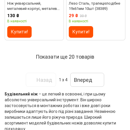
Ніж універсальний,
Лезо Сталь, трапецієподібне
металевий корпус, металева
19х61мм 10шт (38389)
направляюча сегментоване
130 ₴
29 ₴
30 ₴
лезо 18мм в блістері Сталь
В наявності
В наявності
Купити!
Купити!
Показати ще 20 товарів
Назад
Вперед
1
з 4
Будівельний ніж
– це легкий в освоєнні, і при цьому
абсолютно універсальний інструмент. Він широко
застосовується в монтажних роботах і вже довгі роки
виробники адаптують його під різні завдання. Незмінною
залишається лише його ріжуча природа. Широкий
асортимент моделей будівельних ножів дозволяє купити
підходящу.