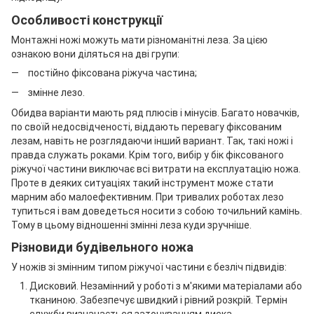
Особливості конструкції
Монтажні ножі можуть мати різноманітні леза. За цією
ознакою вони діляться на дві групи:
постійно фіксована ріжуча частина;
змінне лезо.
Обидва варіанти мають ряд плюсів і мінусів. Багато новачків,
по своїй недосвідченості, віддають перевагу фіксованим
лезам, навіть не розглядаючи інший вариант. Так, такі ножі і
правда служать роками. Крім того, вибір у бік фіксованого
ріжучої частини виключає всі витрати на експлуатацію ножа.
Проте в деяких ситуаціях такий інструмент може стати
марним або малоефективним. При тривалих роботах лезо
тупиться і вам доведеться носити з собою точильний камінь.
Тому в цьому відношенні змінні леза куди зручніше.
Різновиди будівельного ножа
У ножів зі змінним типом ріжучої частини є безліч підвидів:
Дисковий. Незамінний у роботі з м'якими матеріалами або
тканиною. Забезпечує швидкий і рівний розкрій. Термін