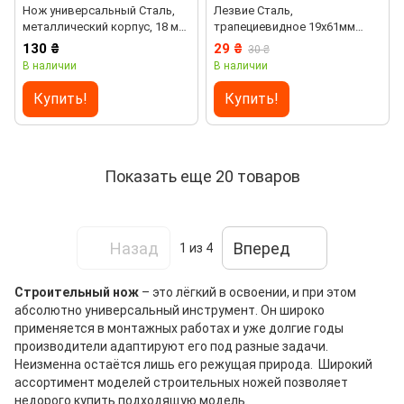
Нож универсальный Сталь,
Лезвие Сталь,
металлический корпус, 18 мм
трапециевидное 19х61мм
(38384)
10шт (38389)
130 ₴
29 ₴
30 ₴
В наличии
В наличии
Купить!
Купить!
Показать еще 20 товаров
Назад
Вперед
1
из 4
Строительный нож
– это лёгкий в освоении, и при этом
абсолютно универсальный инструмент. Он широко
применяется в монтажных работах и уже долгие годы
производители адаптируют его под разные задачи.
Неизменна остаётся лишь его режущая природа. Широкий
ассортимент моделей строительных ножей позволяет
недорого купить подходящую модель.