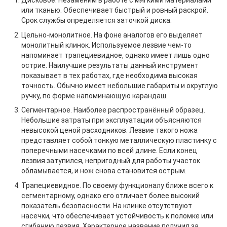
Дисковое. Незаменим в работе с мягкими материалами
или тканью. Обеспечивает быстрый и ровный раскрой.
Срок службы определяется заточкой диска.
Цельно-монолитное. На фоне аналогов его выделяет
монолитный клинок. Используемое лезвие чем-то
напоминает трапециевидное, однако имеет лишь одно
острие. Наилучшие результаты данный инструмент
показывает в тех работах, где необходима высокая
точность. Обычно имеет небольшие габариты и округлую
ручку, по форме напоминающую карандаш.
Сегментарное. Наиболее распространённый образец.
Небольшие затраты при эксплуатации объясняются
невысокой ценой расходников. Лезвие такого ножа
представляет собой тонкую металлическую пластинку с
поперечными насечками по всей длине. Если конец
лезвия затупился, непригодный для работы участок
обламывается, и нож снова становится острым.
Трапециевидное. По своему функционалу ближе всего к
сегментарному, однако его отличает более высокий
показатель безопасности. На клинке отсутствуют
насечки, что обеспечивает устойчивость к поломке или
сгибанию лезвия. Характерное название получил за