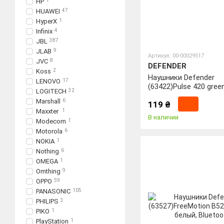
HP
1
HUAWEI
47
HyperX
1
Infinix
4
JBL
387
JLAB
9
Артикул: 00-00029517
JVC
8
DEFENDER
Koss
2
Наушники Defender
LENOVO
17
(63422)Pulse 420 gree
LOGITECH
32
Marshall
6
119 ₴
Maxxter
1
В наличии
Modecom
1
Motorola
6
NOKIA
1
Nothing
6
OMEGA
1
Omthing
9
OPPO
59
PANASONIC
105
PHILIPS
3
PIKO
1
PlayStation
1