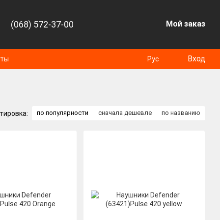
(068) 572-37-00
Мой заказ
Вход
оты
Рус
по популярности
сначала дешевле
по названию
тировка: