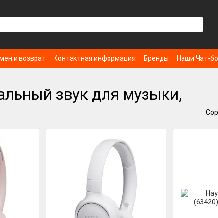
мен и возврат
Контактная информация
Бренды
Наши Чат-б
альный звук для музыки,
Сор