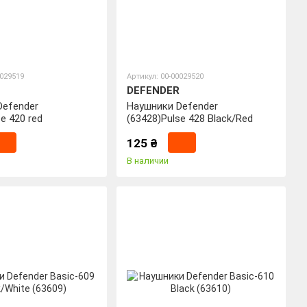
0029519
Артикул: 00-00029520
DEFENDER
Defender
Наушники Defender
e 420 red
(63428)Pulse 428 Black/Red
125 ₴
В наличии