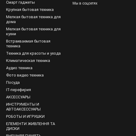
едует учитывать вид техники, к которой они будут подключаться. 
Смарт гаджеты
Мы в соцсетях
о с направленностью в бас. Использовать можно проводные и б
Крупная бытовая техника
ные модели. При выборе гарнитуры учитывается качество звука, 
Мелкая бытовая техника для
но отличается угловатой формой чашечек.
дома
Мелкая бытовая техника для
кухни
Встраиваемая бытовая
ине можно заказать проводные и беспроводные модели наушников
техника
ПК, приставок. Отличное качество звука, эргономичный дизайн, в
Техника для красоты и ухода
лучить бесплатную консультацию по характеристикам товара.
Климатическая техника
Аудио техника
Фото видео техника
Посуда
IT-перефирия
АКСЕССУАРЫ
ИНСТРУМЕНТЫ И
АВТОАКСЕССУАРЫ
РОБОТЫ И ИГРУШКИ
ЕЛЕМЕНТИ ЖИВЛЕННЯ ТА
ДИСКИ
ВНЕШНЯЯ ПАМЯТЬ