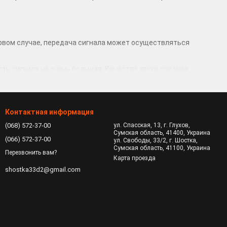
рвом случае, передача сигнала может осуществляться
ть сигнала не очень большая. Качество звука среднее.
чное качество звука.
ка.
Контактная информация
(068) 572-37-00
ул. Спасская, 13, г. Глухов,
кладышей.
Сумская область, 41400, Украина
(066) 572-37-00
ул. Свободы, 33/2, г. Шостка,
Сумская область, 41100, Украина
Перезвонить вам?
Карта проезда
о давления. Этот показатель определяет громкость звука
shostka33d2@gmail.com
ение. Пассивное – обеспечивается плотным прилеганием
происходит адаптация настроек под индивидуальные