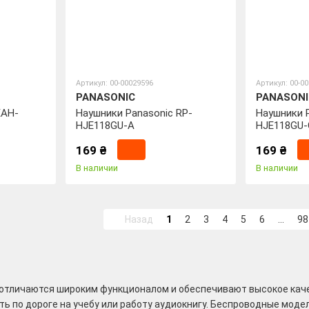
Артикул: 00-00029596
Артикул: 00-0
PANASONIC
PANASONI
EAH-
Наушники Panasonic RP-
Наушники P
HJE118GU-A
HJE118GU-
169 ₴
169 ₴
В наличии
В наличии
Назад
1
2
3
4
5
6
...
98
отличаются широким функционалом и обеспечивают высокое каче
ть по дороге на учебу или работу аудиокнигу. Беспроводные мод