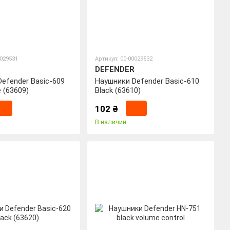
0029531
Артикул: 00-00029532
DEFENDER
efender Basic-609
Наушники Defender Basic-610
 (63609)
Black (63610)
102 ₴
В наличии