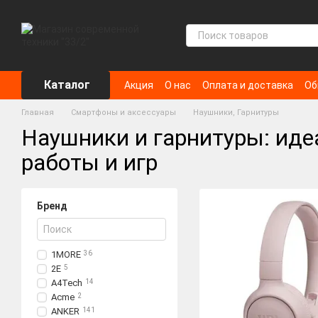
Перейти к основному контенту
Каталог
Акция
О нас
Оплата и доставка
Об
Главная
Смартфоны и аксессуары
Наушники, Гарнитуры
Наушники и гарнитуры: иде
работы и игр
Бренд
1MORE
36
2Е
5
A4Tech
14
Acme
2
ANKER
141