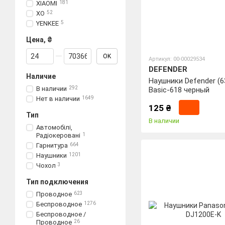
XIAOMI
181
XO
52
YENKEE
5
Цена, ₴
От Цена, ₴
До Цена, ₴
OK
Артикул: 00-00029534
DEFENDER
Наличие
Наушники Defender (6
В наличии
292
Basic-618 черный
Нет в наличии
1649
125 ₴
Тип
В наличии
Автомобілі,
Радіокеровані
1
Гарнитура
664
Наушники
1201
Чохол
3
Тип подключения
Проводное
623
Беспроводное
1276
Беспроводное /
Проводное
26