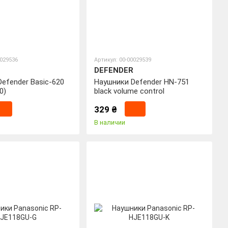
0029536
Артикул: 00-00029539
DEFENDER
efender Basic-620
Наушники Defender HN-751
0)
black volume control
329 ₴
В наличии