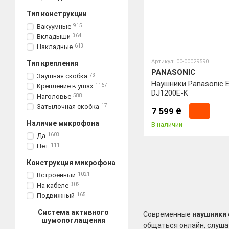
Тип конструкции
Вакуумные
915
Вкладыши
364
Накладные
613
Артикул: 00-00029590
Тип крепления
PANASONIC
Заушная скобка
73
Наушники Panasonic 
Крепление в ушах
1167
DJ1200E-K
Наголовье
588
Затылочная скобка
17
7 599 ₴
Наличие микрофона
В наличии
Да
1603
Нет
111
Конструкция микрофона
Встроенный
1021
На кабеле
302
Подвижный
165
Система активного
Современные
наушники
шумопоглащения
общаться онлайн, слуша