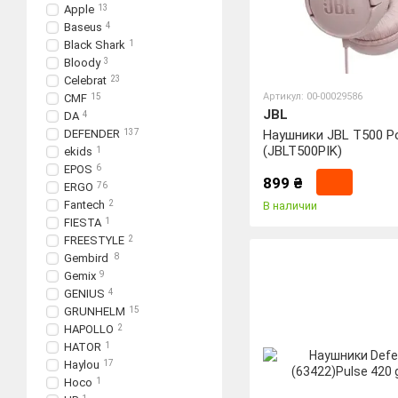
Apple
13
Baseus
4
Black Shark
1
Bloody
3
Celebrat
23
Артикул: 00-00029586
CMF
15
JBL
DA
4
DEFENDER
137
Наушники JBL T500 
(JBLT500PIK)
ekids
1
EPOS
6
899 ₴
ERGO
76
Fantech
2
В наличии
FIESTA
1
FREESTYLE
2
Gembird
8
Gemix
9
GENIUS
4
GRUNHELM
15
HAPOLLO
2
HATOR
1
Haylou
17
Hoco
1