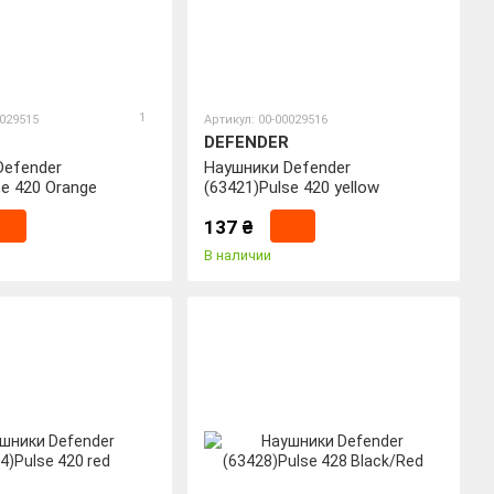
1
0029515
Артикул: 00-00029516
DEFENDER
Defender
Наушники Defender
se 420 Orange
(63421)Pulse 420 yellow
137 ₴
В наличии