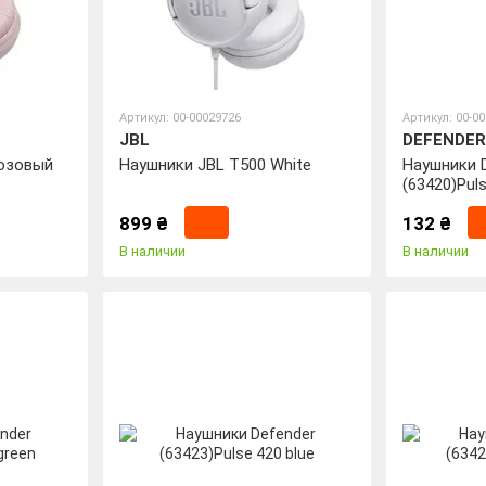
Артикул: 00-00029726
Артикул: 00-0
JBL
DEFENDER
Розовый
Наушники JBL T500 White
Наушники 
(63420)Pul
899 ₴
132 ₴
В наличии
В наличии