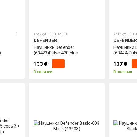
1
Артикул: 00-00029518
Артикул: 00-0
DEFENDER
DEFENDER
Наушники Defender
Наушники 
n
(63423)Pulse 420 blue
(63424)Puls
133 ₴
137 ₴
В наличии
В наличии