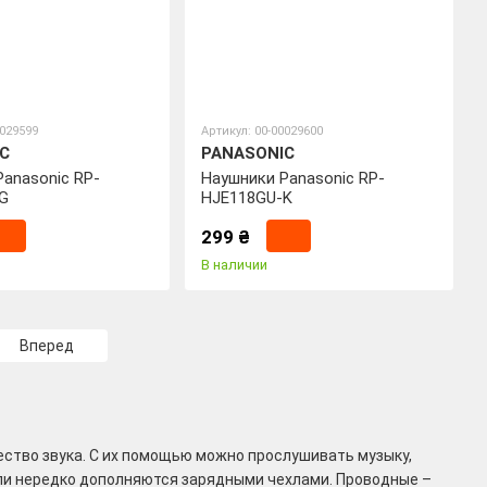
0029599
Артикул: 00-00029600
C
PANASONIC
anasonic RP-
Наушники Panasonic RP-
G
HJE118GU-K
299 ₴
В наличии
Вперед
ство звука. С их помощью можно прослушивать музыку,
ели нередко дополняются зарядными чехлами. Проводные –