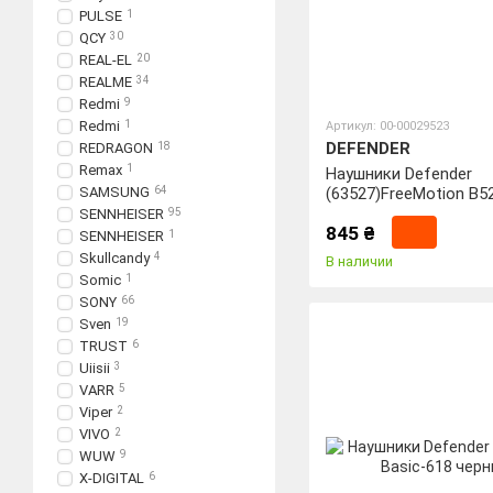
PULSE
1
QCY
30
REAL-EL
20
REALME
34
Redmi
9
Redmi
1
Артикул: 00-00029523
DEFENDER
REDRAGON
18
Remax
1
Наушники Defender
SAMSUNG
64
(63527)FreeMotion B5
+ белый, Bluetooth
SENNHEISER
95
845 ₴
SENNHEISER
1
Skullcandy
4
В наличии
Somic
1
SONY
66
Sven
19
TRUST
6
Uiisii
3
VARR
5
Viper
2
VIVO
2
WUW
9
X-DIGITAL
6