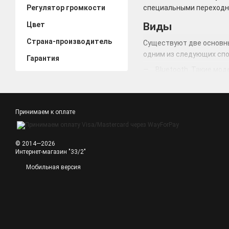
Регулятор громкости
специальными переходн
Цвет
Виды
Страна-производитель
Существуют две основны
одним из следующих спо
Гарантия
Bluetooth. Такие мо
Подзарядка аккумуля
Радиоканал 2.4 GHz.
ИК-датчик. Большой 
Принимаем к оплате
Наушники
по конструкци
© 2014—2026
Особенности
Интернет-магазин "33/2"
Различные модели наушн
Мобильная версия
при воспроизведении ме
наушников к уху. Совре
требования. Создается, 
Как выбрать