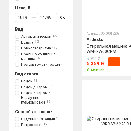
Цена, ₴
От Цена, ₴
До Цена, ₴
OK
Вид
Артикул: 00-00016209
Автоматическая
422
Ardesto
Вузька
303
Стиральная машина A
Повногабаритна
470
WMH-W60CPM
Прально-сушильна
машина
46
5 799 ₴
5 359 ₴
Полуавтоматическая
74
В наличии
Вид стирки
Водой
721
Водой / Паром
560
Водой / Паром /
Воздушно-
пузырьковое
16
Способ установки
Отдельно стоящий
1385
Встроенная
15