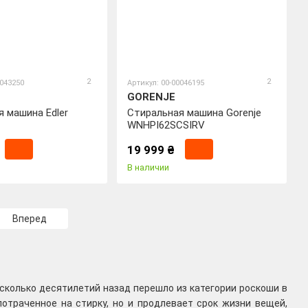
2
2
0043250
Артикул: 00-00046195
GORENJE
 машина Edler
Стиральная машина Gorenje
WNHPI62SCSIRV
19 999 ₴
В наличии
Вперед
колько десятилетий назад перешло из категории роскоши в
отраченное на стирку, но и продлевает срок жизни вещей,