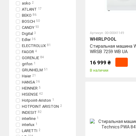
asko
2
ATLANT
17
BEKO
86
BOSCH
50
CANDY
93
Артикул: 00-00041149
Digital
3
WHIRLPOOL
Edler
36
ELECTROLUX
81
Стиральная машина Wh
WRSB 7259 WB UA
FAGOR
4
GORENJE
84
16 999 ₴
grifon
1
GRUNHELM
51
В наличии
Haier
21
HANSA
36
HEINNER
5
HISENSE
42
Hotpoint-Ariston
1
HOTPOINT ARISTON
2
INDESIT
82
interline
1
interlux
1
LARETTI
2