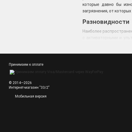
которые давно бы изн
загрязнения, от которых
Разновидности
Наиболее распростране
с активаторными и уль
втором - экономичный р
По степени автоматизац
Полуавтоматические.
Принимаем к оплате
Автоматические. Им
расход моющих средс
© 2014—2026
По способу загрузки:
Интернет-магазин "33/2"
Фронтальные. Имеют 
Мобильная версия
Вертикальные. Более
Особенности
Не так давно барабанн
любую модель, единстве