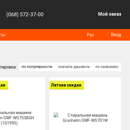
(068) 572-37-00
Мой заказ
Вход
оты
Рус
по популярности
сначала дешевле
по названию
тировка:
дки
Летние скидки