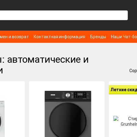
мен и возврат
Контактная информация
Бренды
Наши Чат-б
: автоматические и
и
Сор
Летние ски