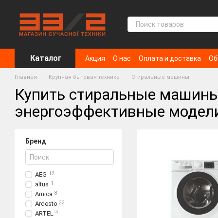
Перейти к основному контенту
Каталог
Акция
О нас
Оплата и доставка
Об
Главная
Крупная бытовая техника
Стиральные машины
Купить стиральные машины
энергоэффективные модел
Бренд
AEG
12
altus
1
Amica
8
Ardesto
33
ARTEL
4