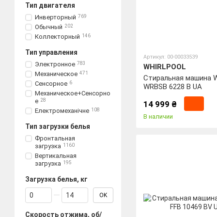
Тип двигателя
Инверторный
769
Обычный
202
Коллекторный
146
Тип управления
Артикул: 00-00033539
Электронное
783
WHIRLPOOL
Механическое
471
Стиральная машина Wh
Сенсорное
6
WRBSB 6228 B UA
Механическое+Сенсорно
е
28
14 999 ₴
Електромеханічне
108
В наличии
Тип загрузки белья
Фронтальная
загрузка
1160
Вертикальная
загрузка
195
Загрузка белья, кг
От Загрузка белья, кг
До Загрузка белья, кг
OK
Скорость отжима, об/