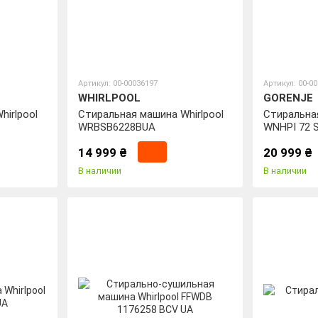
Артикул: 00-00036197
Артикул: 00-0
WHIRLPOOL
GORENJE
irlpool
Стиральная машина Whirlpool
Стиральна
WRBSB6228BUA
WNHPI 72 
(WFLP7012
14 999 ₴
20 999 ₴
В наличии
В наличии