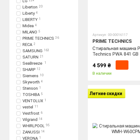
LG
224
Liberton
20
Liberty
4
LIBERTY
1
Midea
4
MILANO
5
Артикул: 00-00016117
PRIME TECHNICS
36
PRIME TECHNICS
RECA
2
Стиральная машина P
SAMSUNG
163
Technics PWA 841 GB
SATURN
21
SeaBreeze
1
4 599 ₴
SHARP
12
В наличии
Siemens
10
Skyworth
4
Stenson
1
Летние скидки
TOSHIBA
5
VENTOLUX
1
vestel
11
Vestfrost
6
Vilgrand
14
WHIRLPOOL
95
ZANUSSI
14
VERONA
1