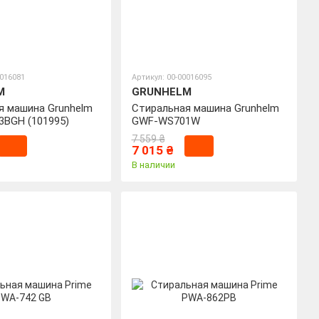
0016081
Артикул: 00-00016095
M
GRUNHELM
я машина Grunhelm
Стиральная машина Grunhelm
BGH (101995)
GWF-WS701W
7 559 ₴
7 015 ₴
В наличии