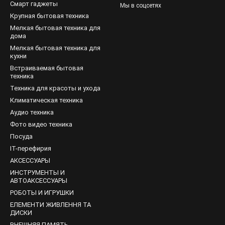
Смарт гаджеты
Мы в соцсетях
За счёт этого машинка работает немного тише.
Крупная бытовая техника
х устройствах проходят обязательную балансировку. А мото
Мелкая бытовая техника для
ботают тихо, устойчиво и потребляют не много энергии.
дома
Мелкая бытовая техника для
дходящую модель
кухни
Встраиваемая бытовая
ределиться с приемлемой ценой и выбрать место установки ма
техника
загрузки стиральной машины – фронтальный или вертикальный.
Техника для красоты и ухода
ь необходимую вместимость барабана. Не стоит покупать стира
Климатическая техника
 будет происходить перерасход электроэнергии на вращение полуп
Аудио техника
классом энергоэффективности. Минимальный класс энергоэффек
Фото видео техника
вданно много электроэнергии, а стоит столько же.
Посуда
IT-перефирия
ознакомиться с предлагаемыми наборами программ, режимами ст
ше.
АКСЕССУАРЫ
ИНСТРУМЕНТЫ И
АВТОАКСЕССУАРЫ
РОБОТЫ И ИГРУШКИ
ЕЛЕМЕНТИ ЖИВЛЕННЯ ТА
ДИСКИ
ВНЕШНЯЯ ПАМЯТЬ