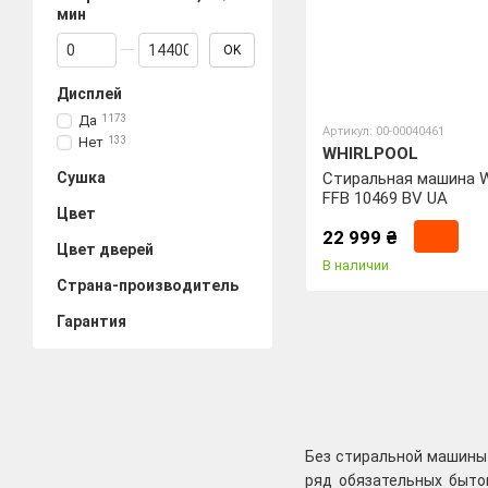
мин
От Скорость отжима, об/мин
До Скорость отжима, об/мин
OK
Дисплей
Да
1173
Артикул: 00-00040461
Нет
133
WHIRLPOOL
Сушка
Стиральная машина Wh
FFB 10469 BV UA
Цвет
22 999 ₴
Цвет дверей
В наличии
Страна-производитель
Гарантия
Без стиральной машины 
ряд обязательных быто