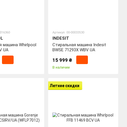
0016360
Артикул: 00-00033530
OL
INDESIT
 машина Whirlpool
Стиральная машина Indesit
V UA
BWSE 71293X WBV UA
15 999 ₴
В наличии
Летние скидки