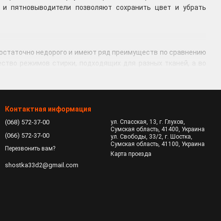
 и пятновыводители позволяют сохранить цвет и убрать
достаточно недорого и имеют ряд преимуществ по сравнению
ство режимов стирки, подходящих для разных тканей, а во
мером.
Контактная информация
е стиралки могут автоматически определять необходимый
(068) 572-37-00
ул. Спасская, 13, г. Глухов,
Сумская область, 41400, Украина
на.
(066) 572-37-00
ул. Свободы, 33/2, г. Шостка,
Сумская область, 41100, Украина
Перезвонить вам?
Карта проезда
shostka33d2@gmail.com
туп есть только сверху.
уйти из ванны». Сейчас фактически это невозможно. Купив
едорогие подставки под ножки машины. Они нужны для того,