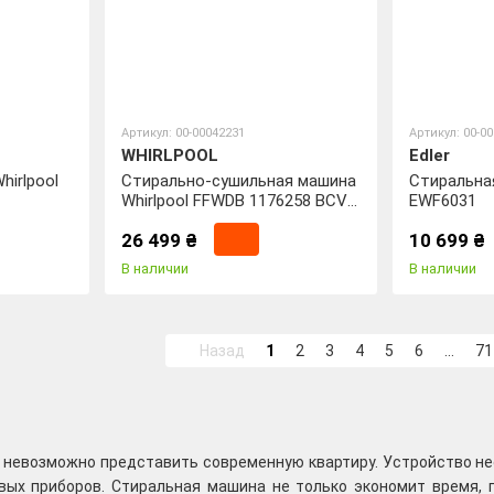
Артикул: 00-00042231
Артикул: 00-0
WHIRLPOOL
Edler
irlpool
Стирально-сушильная машина
Стиральная
Whirlpool FFWDB 1176258 BCV
EWF6031
UA
26 499 ₴
10 699 ₴
В наличии
В наличии
Назад
1
2
3
4
5
6
...
71
невозможно представить современную квартиру. Устройство нес
вых приборов. Стиральная машина не только экономит время, п