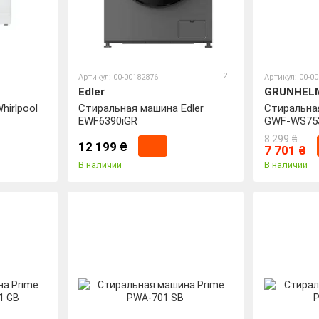
2
Артикул: 00-00182876
Артикул: 00-0
Edler
GRUNHEL
irlpool
Стиральная машина Edler
Стиральна
EWF6390iGR
GWF-WS753
8 299 ₴
12 199 ₴
7 701 ₴
В наличии
В наличии