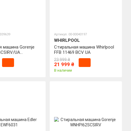
0039639
Артикул: 00-00040197
WHIRLPOOL
я машина Gorenje
Стиральная машина Whirlpool
SCSIRV/UA
FFB 11469 BCV UA
)
23 999 ₴
21 999 ₴
В наличии