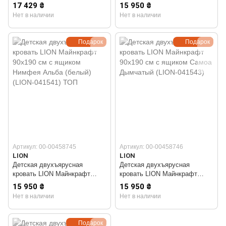
90х190 см с ящиком Бетон
90х190 см с ящиком Кашемир
17 429 ₴
15 950 ₴
темный (LION-041533)
(LION-041540)
Нет в наличии
Нет в наличии
Подарок
Подарок
Артикул: 00-00458745
Артикул: 00-00458746
LION
LION
Детская двухъярусная
Детская двухъярусная
кровать LION Майнкрафт
кровать LION Майнкрафт
90х190 см с ящиком Нимфея
90х190 см с ящиком Самоа
15 950 ₴
15 950 ₴
Альба (белый) (LION-041541)
Дымчатый (LION-041543)
Нет в наличии
Нет в наличии
ТОП
Подарок