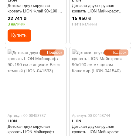
LION
LION
Детская двухъярусная
Детская двухъярусная
кровать LION Флай 90х190 см
кровать LION Майнкрафт
со встроенным столом Дуб
90х190 см с ящиком Антрацит
22 741 ₴
15 950 ₴
Аппалачи/Лили-95 (LION-
(LION-041530) ТОП
В наличии
Нет в наличии
041637) ТОП
Купить!
Подарок
Подарок
Артикул: 00-00458737
Артикул: 00-00458744
LION
LION
Детская двухъярусная
Детская двухъярусная
кровать LION Майнкрафт
кровать LION Майнкрафт