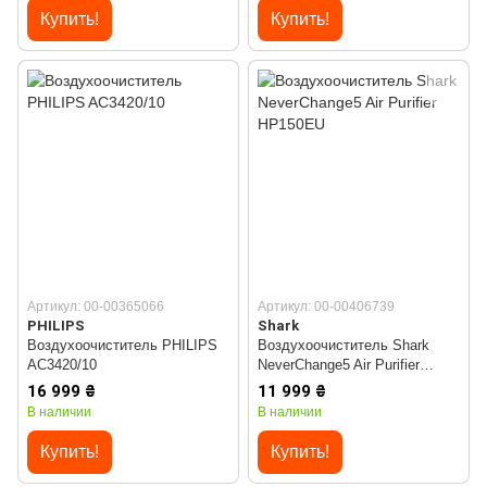
Купить!
Купить!
Артикул: 00-00365066
Артикул: 00-00406739
PHILIPS
Shark
Воздухоочиститель PHILIPS
Воздухоочиститель Shark
AC3420/10
NeverChange5 Air Purifier
HP150EU
16 999 ₴
11 999 ₴
В наличии
В наличии
Купить!
Купить!