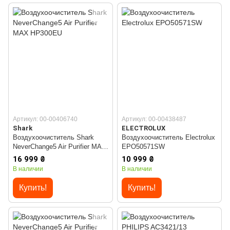
Артикул: 00-00406740
Артикул: 00-00438487
Shark
ELECTROLUX
Воздухоочиститель Shark
Воздухоочиститель Electrolux
NeverChange5 Air Purifier MAX
EPO50571SW
HP300EU
16 999 ₴
10 999 ₴
В наличии
В наличии
Купить!
Купить!