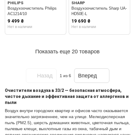
PHILIPS
SHARP
Воздухоочиститель Philips
Воздухоочиститель Sharp UA-
AC1214/10
HD50E-L
9 499 ₴
19 690 ₴
Нет в наличии
Нет в наличии
Показать еще 20 товаров
Назад
Вперед
1
из 6
Очистители воздуха в 33/2 — безопасная атмосфера,
чистое дыхание и эффективная защита от аллергенов и
пыли
Воздух внутри городских квартир и офисов часто оказывается
значительно загрязненнее, чем на улице. Мелкодисперсная
пыль (PM2.5), шерсть домашних животных, цветочная пыльца,
пылевые клещи, выхлопные газы из окна, табачный дым и
летучие органические соединения ежедневно нагружают нашу