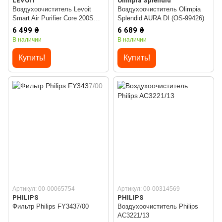
LEVOIT
Olimpia Splendid
Воздухоочиститель Levoit
Воздухоочиститель Olimpia
Smart Air Purifier Core 200S
Splendid AURA DI (OS-99426)
White (HEAPAPLVSEU0064)
6 499 ₴
6 689 ₴
В наличии
В наличии
Купить!
Купить!
Артикул: 00-00065754
Артикул: 00-00314569
PHILIPS
PHILIPS
Фильтр Philips FY3437/00
Воздухоочиститель Philips
AC3221/13