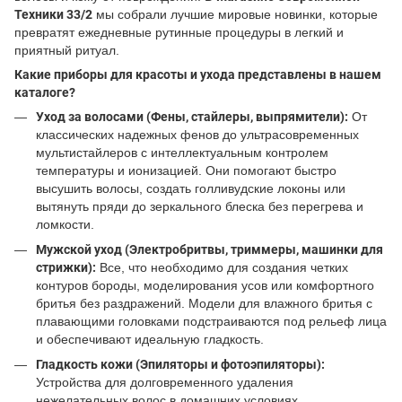
Техники 33/2
мы собрали лучшие мировые новинки, которые
превратят ежедневные рутинные процедуры в легкий и
приятный ритуал.
Какие приборы для красоты и ухода представлены в нашем
каталоге?
Уход за волосами (Фены, стайлеры, выпрямители):
От
классических надежных фенов до ультрасовременных
мультистайлеров с интеллектуальным контролем
температуры и ионизацией. Они помогают быстро
высушить волосы, создать голливудские локоны или
вытянуть пряди до зеркального блеска без перегрева и
ломкости.
Мужской уход (Электробритвы, триммеры, машинки для
стрижки):
Все, что необходимо для создания четких
контуров бороды, моделирования усов или комфортного
бритья без раздражений. Модели для влажного бритья с
плавающими головками подстраиваются под рельеф лица
и обеспечивают идеальную гладкость.
Гладкость кожи (Эпиляторы и фотоэпиляторы):
Устройства для долговременного удаления
нежелательных волос в домашних условиях.