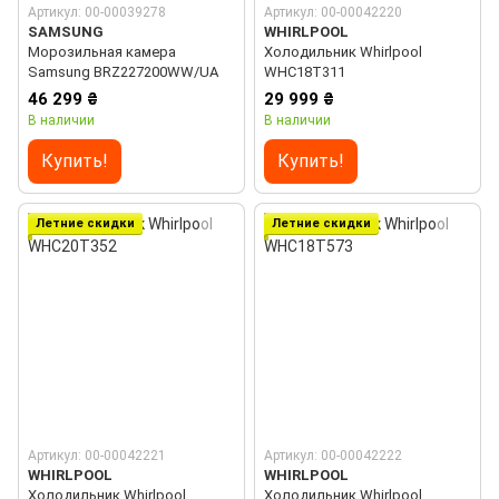
Артикул: 00-00039278
Артикул: 00-00042220
SAMSUNG
WHIRLPOOL
Морозильная камера
Холодильник Whirlpool
Samsung BRZ227200WW/UA
WHC18T311
46 299 ₴
29 999 ₴
В наличии
В наличии
Купить!
Купить!
Летние скидки
Летние скидки
Артикул: 00-00042221
Артикул: 00-00042222
WHIRLPOOL
WHIRLPOOL
Холодильник Whirlpool
Холодильник Whirlpool