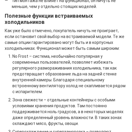
тип монтажа не влияет на функционал, он ничуть не
меньше, чем у отдельно стоящих моделей.
Полезные функции встраиваемых
холодильников
Как уже было отмечено, покупатель ничуть не проиграет,
если остановит свой выбор на встраиваемой модели. Те же
самые опции гарантировано могут быть и в корпусных
холодильниках. Функционал может быть самым широким:
No Frost – система, необычайно популярная у
современных пользователей, позволяет избежать
регулярного размораживания холодильника, так как
предотвращает образование льда на задней стенке
внутренней камеры. Благодаря специальному
встроенному вентилятору холод не скапливается рядом
с испарителем.
Зона свежести – отдельные контейнеры с особыми
условиями хранения продуктов. Там постоянно
поддерживается ноль градусов, а в некоторых моделях
даже определенный уровень влажности. В таких зонах
охлаждают мясо, фрукты, овощи.
Суперохлаждение и суперзаморозка – позволяют