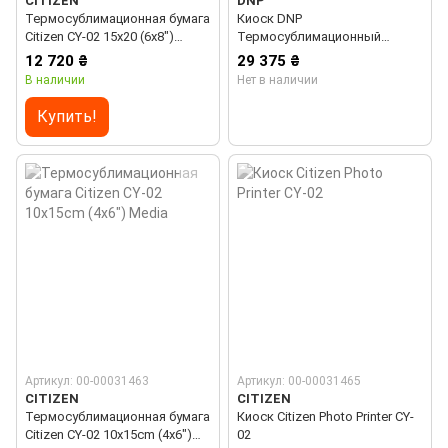
CITIZEN
DNP
Термосублимационная бумага
Киоск DNP
Citizen CY-02 15x20 (6x8")
Термосублимационный
Media
принтер
12 720 ₴
29 375 ₴
В наличии
Нет в наличии
Купить!
Артикул: 00-00031463
Артикул: 00-00031465
CITIZEN
CITIZEN
Термосублимационная бумага
Киоск Citizen Photo Printer CY-
Citizen CY-02 10x15cm (4x6")
02