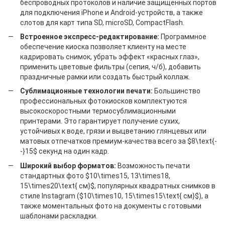
беспроводных протоколов и наличие защищенных портов
для подключения iPhone и Android-устройств, а также
слотов для карт типа SD, microSD, CompactFlash.
Встроенное экспресс-редактирование:
Программное
обеспечение киоска позволяет клиенту на месте
кадрировать снимок, убрать эффект «красных глаз»,
применить цветовые фильтры (сепия, ч/б), добавить
праздничные рамки или создать быстрый коллаж.
Сублимационные технологии печати:
Большинство
профессиональных фотокиосков комплектуются
высокоскоростными термосублимационными
принтерами. Это гарантирует получение сухих,
устойчивых к воде, грязи и выцветанию глянцевых или
матовых отпечатков премиум-качества всего за $8\text{-
-}15$ секунд на один кадр.
Широкий выбор форматов:
Возможность печати
стандартных фото $10\times15, 13\times18,
15\times20\text{ см}$, популярных квадратных снимков в
стиле Instagram ($10\times10, 15\times15\text{ см}$), а
также моментальных фото на документы с готовыми
шаблонами раскладки.