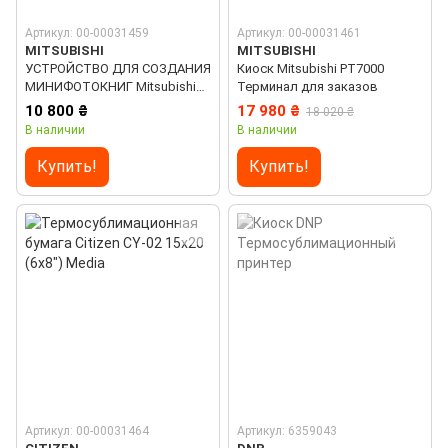
Артикул: 00-00031459
Артикул: 00-00031461
MITSUBISHI
MITSUBISHI
УСТРОЙСТВО ДЛЯ СОЗДАНИЯ
Киоск Mitsubishi PT7000
МИНИФОТОКНИГ Mitsubishi
Терминал для заказов
MAP1015
10 800 ₴
17 980 ₴
18 020 ₴
В наличии
В наличии
Купить!
Купить!
Артикул: 00-00031464
Артикул: 6359043