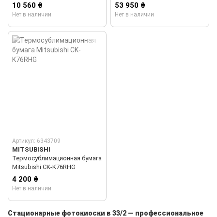
Media
10 560 ₴
53 950 ₴
Нет в наличии
Нет в наличии
Артикул: 6343709
MITSUBISHI
Термосублимационная бумага
Mitsubishi CK-K76RHG
4 200 ₴
Нет в наличии
Стационарные фотокиоски в 33/2 — профессиональное