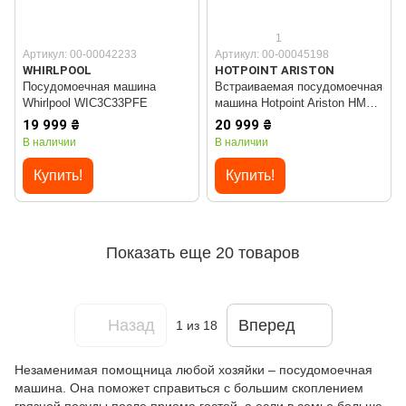
1
Артикул: 00-00042233
Артикул: 00-00045198
WHIRLPOOL
HOTPOINT ARISTON
Посудомоечная машина
Встраиваемая посудомоечная
Whirlpool WIC3C33PFE
машина Hotpoint Ariston HM7
42 L
19 999 ₴
20 999 ₴
В наличии
В наличии
Купить!
Купить!
Показать еще 20 товаров
Назад
Вперед
1
из 18
Незаменимая помощница любой хозяйки – посудомоечная
машина. Она поможет справиться с большим скоплением