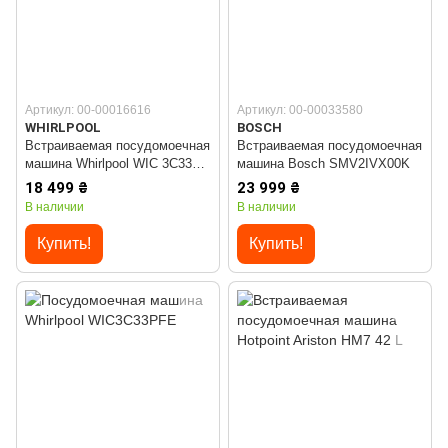
Артикул: 00-00016616
Артикул: 00-00033580
WHIRLPOOL
BOSCH
Встраиваемая посудомоечная
Встраиваемая посудомоечная
машина Whirlpool WIC 3C33
машина Bosch SMV2IVX00K
PFE
18 499 ₴
23 999 ₴
В наличии
В наличии
Купить!
Купить!