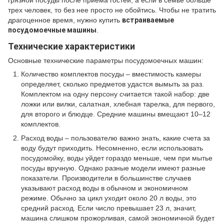
грязной посуды после приема гостей, а если в семье больше
трех человек, то без нее просто не обойтись. Чтобы не тратить
драгоценное время, нужно купить
встраиваемые
посудомоечные машины
.
Технические характеристики
Основные технические параметры посудомоечных машин:
Количество комплектов посуды – вместимость камеры
определяет, сколько предметов удастся вымыть за раз.
Комплектом на одну персону считается такой набор: две
ложки или вилки, салатная, хлебная тарелка, для первого,
для второго и блюдце. Средние машины вмещают 10–12
комплектов.
Расход воды – пользователю важно знать, какие счета за
воду будут приходить. Несомненно, если использовать
посудомойку, воды уйдет гораздо меньше, чем при мытье
посуды вручную. Однако разные модели имеют разные
показатели. Производители в большинстве случаев
указывают расход воды в обычном и экономичном
режиме. Обычно за цикл уходит около 20 л воды, это
средний расход. Если число превышает 23 л, значит,
машина слишком прожорливая, самой экономичной будет