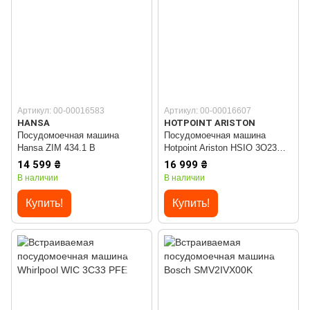
Артикул: 00-00016583
Артикул: 00-00016607
HANSA
HOTPOINT ARISTON
Посудомоечная машина
Посудомоечная машина
Hansa ZIM 434.1 B
Hotpoint Ariston HSIO 3O23
WFE
14 599 ₴
16 999 ₴
В наличии
В наличии
Купить!
Купить!