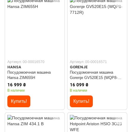
Артикул: 00-00016570
Артикул: 00-00016571
HANSA
GORENJE
Посудомоечная машина
Посудомоечная машина
Hansa ZIM655H
Gorenje GV520E15 (WQP8-
7712R)
16 999 ₴
16 099 ₴
В наличии
В наличии
Купить!
Купить!