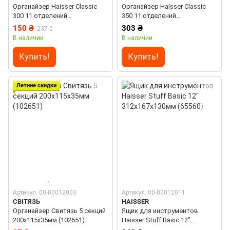
Органайзер Haisser Classic
Органайзер Haisser Classic
300 11 отделений
350 11 отделений
300х220х55мм (65541)
345x245x60мм (65543)
150 ₴
303 ₴
237 ₴
В наличии
В наличии
Купить!
Купить!
Летние скидки
1
Артикул: 00-00012003
Артикул: 00-00012011
СВІТЯЗЬ
HAISSER
Органайзер Свитязь 5 секций
Ящик для инструментов
200х115х35мм (102651)
Haisser Stuff Basic 12"
312x167x130мм (65560)