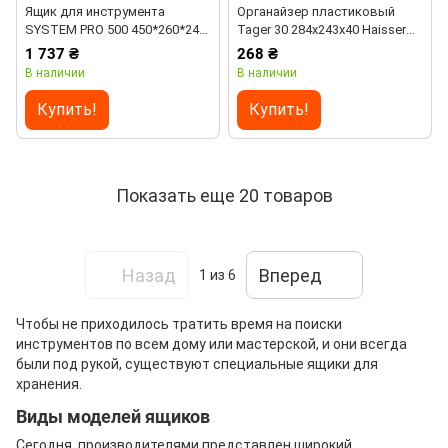
Ящик для инструмента
Органайзер пластиковый
SYSTEM PRO 500 450*260*240
Tager 30 284х243х40 Haisser
Haisser
90080
1 737 ₴
268 ₴
В наличии
В наличии
Купить!
Купить!
Показать еще 20 товаров
Назад
Вперед
1
из 6
Чтобы не приходилось тратить время на поиски
инструментов по всем дому или мастерской, и они всегда
были под рукой, существуют специальные ящики для
хранения.
Виды моделей ящиков
Сегодня, производителями представлен широкий