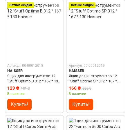
Летние скидки
Летние скидки
Артикул: 00-00012018
Артикул: 00-00012019
HAISSER
HAISSER
Ящик для инструментов 12
Ящик для инструментов 12
"Stuff Optimo B 312 * 167 * 130
"Stuff Optimo SP 312 * 167 *
Haisser
130 Haisser
129 ₴
166 ₴
131 ₴
262 ₴
В наличии
В наличии
Купить!
Купить!