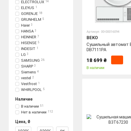
ELECTROLUX
14
ELEYUS
1
GORENJE
18
GRUNHELM
5
Haier
3
HANSA
3
Артикул: 00-00016094
HEINNER
7
BEKO
HISENSE
5
Сушильный автомат 
INDESIT
1
DB7111PA
LG
3
18 699 ₴
SAMSUNG
26
SHARP
3
В наличии
Siemens
4
vestel
2
Vestfrost
1
WHIRLPOOL
5
Наличие
В наличии
51
Нет в наличии
112
Цена, ₴
От Цена, ₴
До Цена, ₴