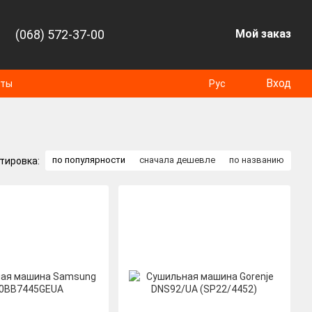
(068) 572-37-00
Мой заказ
Вход
оты
Рус
по популярности
сначала дешевле
по названию
тировка: