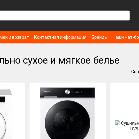
мен и возврат
Контактная информация
Бренды
Наши Чат-б
ьно сухое и мягкое белье
Сор