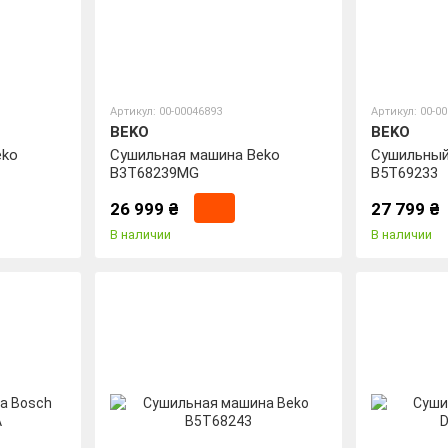
Артикул: 00-00046893
Артикул: 00-0
BEKO
BEKO
eko
Сушильная машина Beko
Сушильный
B3T68239MG
B5T69233
26 999 ₴
27 799 ₴
В наличии
В наличии