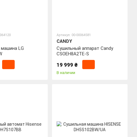
0064120
Артикул: 00-00064581
CANDY
 машина LG
Сушильный аппарат Candy
W
CSOEH8A2TE-S
19 999 ₴
В наличии