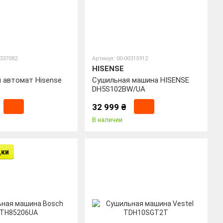
0337082
Артикул: 00-00315912
HISENSE
 автомат Hisense
Сушильная машина HISENSE
B
DH5S102BW/UA
32 999 ₴
В наличии
дки