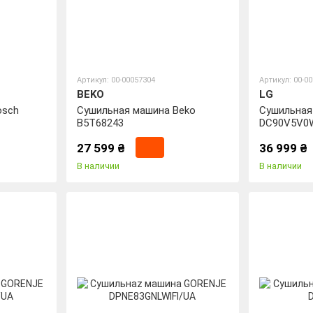
Артикул: 00-00057304
Артикул: 00-0
BEKO
LG
osch
Сушильная машина Beko
Сушильная
B5T68243
DC90V5V0
27 599 ₴
36 999 ₴
В наличии
В наличии