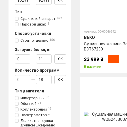
OK
Тип
Сушильный аппарат
159
Паровой шкаф
1
Артикул: 00-00046892
Способ установки
BEKO
Стоит отдельно
156
Сушильная машина B
B3T67230
Загрузка белья, кг
От Загрузка белья, кг
До Загрузка белья, кг
23 999 ₴
OK
В наличии
Количество программ
От Количество программ
До Количество программ
OK
Тип двигателя
Инверторный
50
Обычный
21
Коллекторный
19
Электромотор
4
Деликатная сушка
Джинсы Ежедневно