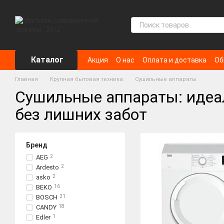
Перейти к основному контенту
Каталог
Акция
О нас
Оплата и доставка
Об
Главная
Крупная бытовая техника
Сушильные аппараты
Сушильные аппараты: идеал
без лишних забот
Бренд
AEG
2
Ardesto
2
asko
2
BEKO
16
BOSCH
21
CANDY
18
Edler
1