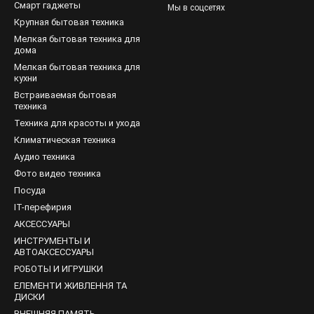
Смарт гаджеты
Мы в соцсетях
агретый воздух обдувает вещи, влага испаряется и оседает в 
Крупная бытовая техника
 или очищать специальную ёмкость, в которую она сливается
Мелкая бытовая техника для
чёт использования теплового насоса.
дома
Мелкая бытовая техника для
обенности
кухни
ьные аппараты
обладают рядом преимуществ по сравнению со с
Встраиваемая бытовая
техника
 Сушильные аппараты без проблем сушат до 7 кг белья за один ра
Техника для красоты и ухода
 требует глажки после сушки. В сушильных шкафах вещи разг
Климатическая техника
х имеется функция лёгкой глажки
Аудио техника
Фото видео техника
 сушки. Возможно подобрать необходимый режим и дополнит
а и температуры воздуха можно установить в любом устройстве
Посуда
IT-перефирия
АКСЕССУАРЫ
ИНСТРУМЕНТЫ И
АВТОАКСЕССУАРЫ
РОБОТЫ И ИГРУШКИ
ЕЛЕМЕНТИ ЖИВЛЕННЯ ТА
ДИСКИ
ВНЕШНЯЯ ПАМЯТЬ