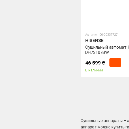
Артикул: 00-00337727
HISENSE
Cушильный автомат 
DH7S107BW
46 599 ₴
В наличии
Сушильные аппараты – эт
аппарат можно купить п