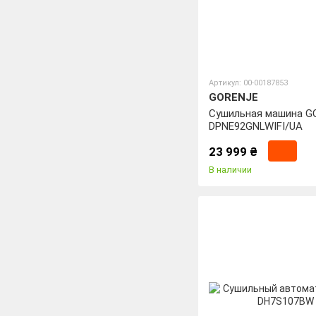
Артикул: 00-00187853
GORENJE
Сушильная машина G
DPNE92GNLWIFI/UA
23 999 ₴
В наличии