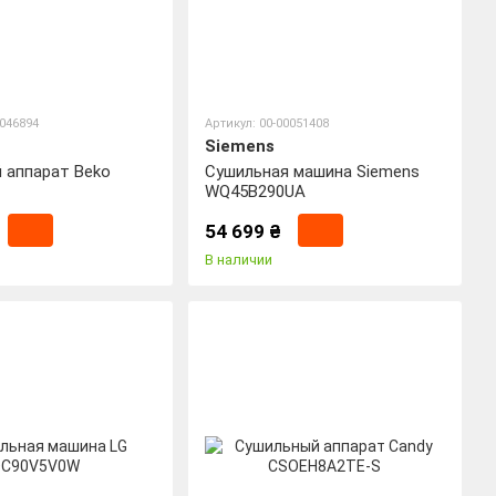
0046894
Артикул: 00-00051408
Siemens
 аппарат Beko
Сушильная машина Siemens
WQ45B290UA
54 699 ₴
В наличии