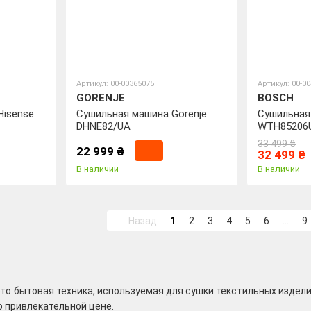
Артикул: 00-00365075
Артикул: 00-0
GORENJE
BOSCH
Hisense
Сушильная машина Gorenje
Сушильная
DHNE82/UA
WTH85206
33 499 ₴
22 999 ₴
32 499 ₴
В наличии
В наличии
Назад
1
2
3
4
5
6
...
9
о бытовая техника, используемая для сушки текстильных изделий,
о привлекательной цене.