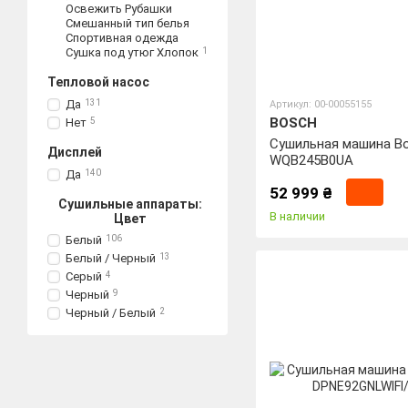
Освежить Рубашки
Смешанный тип белья
Спортивная одежда
Сушка под утюг Хлопок
1
Тепловой насос
Да
131
Артикул: 00-00055155
BOSCH
Нет
5
Сушильная машина B
Дисплей
WQB245B0UA
Да
140
52 999 ₴
Сушильные аппараты:
В наличии
Цвет
Белый
106
Белый / Черный
13
Серый
4
Черный
9
Черный / Белый
2