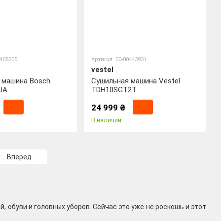
0408205
Артикул: 00-00443931
vestel
 машина Bosch
Сушильная машина Vestel
UA
TDH10SGT2T
24 999 ₴
В наличии
Вперед
 обуви и головных уборов. Сейчас это уже не роскошь и этот