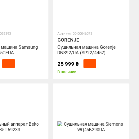
0039393
Артикул: 00-00046073
GORENJE
 машина Samsung
Сушильная машина Gorenje
45GEUA
DNS92/UA (SP22/4452)
25 999 ₴
В наличии