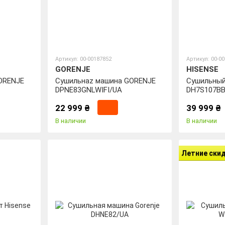
Артикул: 00-00187852
Артикул: 00-0
GORENJE
HISENSE
ORENJE
Сушильнаz машина GORENJE
Cушильный
DPNE83GNLWIFI/UA
DH7S107B
22 999 ₴
39 999 ₴
В наличии
В наличии
Летние ски