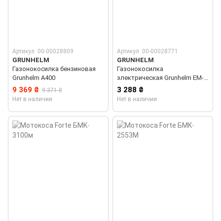
Артикул: 00-00028809
Артикул: 00-00028771
GRUNHELM
GRUNHELM
Газонокосилка бензиновая
Газонокосилка
Grunhelm А400
электрическая Grunhelm EM-
6118B
9 369 ₴
3 288 ₴
9 371 ₴
Нет в наличии
Нет в наличии