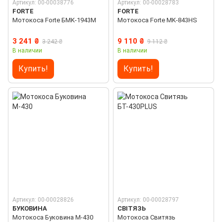
Артикул: 00-00038776
Артикул: 00-00028783
FORTE
FORTE
Мотокосa Forte БMK-1943М
Мотокосa Forte MK-843HS
3 241 ₴
9 110 ₴
3 242 ₴
9 112 ₴
В наличии
В наличии
Купить!
Купить!
Артикул: 00-00028826
Артикул: 00-00028797
БУКОВИНА
СВІТЯЗЬ
Мотокоса Буковина М-430
Мотокосa Свитязь