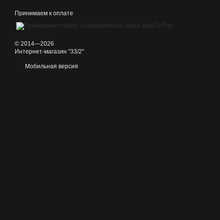
Уборка территории:
Воздуходувки для листьев и измельчи
Принимаем к оплате
Выбирайте проверенную технику от
33/2
и наслаждайтесь крас
© 2014—2026
Интернет-магазин "33/2"
Мобильная версия