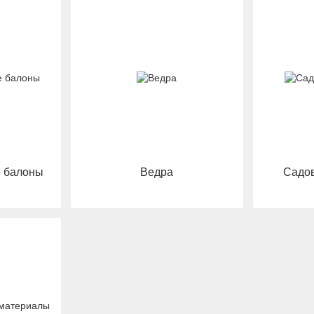
е балоны
Ведра
Садов