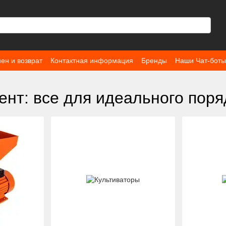
ен и возврат
Контактная информация
Бренды
Наши Чат-боты
ент: все для идеального поря