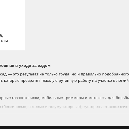
а,
иалы
мощник в уходе за садом
сад — это результат не только труда, но и правильно подобранног
 которые превратят тяжелую рутинную работу на участке в легкий
орные газонокосилки, мобильные триммеры и мотокосы для борьбы
бензиновые, сетевые и аккумуляторные), кусторезы, а также каче
огут быстро подготовить грядки к посадке без лишних усилий.
вые системы для эффективного полива растений.