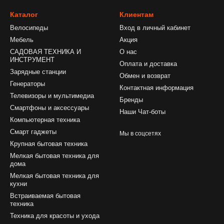
тели садового мусора, которые помогут поддерживать чистоту во д
Каталог
Клиентам
отой своего сада!
Велосипеды
Вход в личный кабинет
Мебель
Акция
САДОВАЯ ТЕХНИКА И
О нас
ИНСТРУМЕНТ
Оплата и доставка
Зарядные станции
Обмен и возврат
Генераторы
Контактная информация
Телевизоры и мультимедиа
Бренды
Смартфоны и аксессуары
Наши Чат-боты
Компьютерная техника
Смарт гаджеты
Мы в соцсетях
Крупная бытовая техника
Мелкая бытовая техника для
дома
Мелкая бытовая техника для
кухни
Встраиваемая бытовая
техника
Техника для красоты и ухода