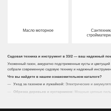
Масло моторное
Сантехник
стройматер
Садовая техника и инструмент в 33/2 — ваш надежный по
Ухоженный газон, аккуратно подстриженные кусты и цветущий 
собрали современную садовую технику и надежный инструмент,
Что вы найдете в нашем ознакомительном каталоге?
Уход за газоном и лужайкой:
Электрические и аккумулят
Обрезка деревьев и кустарников:
Мощные цепные пилы (
Обработка почвы:
Компактные культиваторы, которые пом
Полив и орошение:
Насосы, шланги, распылители и гото