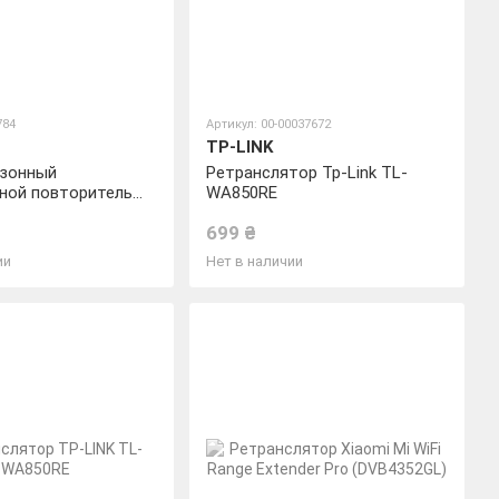
784
Артикул: 00-00037672
TP-LINK
зонный
Ретранслятор Tp-Link TL-
ной повторитель
WA850RE
C53
699 ₴
ии
Нет в наличии