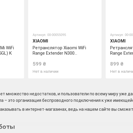
Артикул: 00-00055095
Артикул: 00-0
XIAOMI
XIAOMI
Mi WiFi
Ретранслятор Xiaomi WiFi
Ретранслят
5GL) K
Range Extender N300
Range Exte
(DVB4398GL)
(DVB4348G
599 ₴
899 ₴
Нет в наличии
Нет в налич
ет множество недостатков, и пользователи по всему миру уже д
па – это организация беспроводного подключения к уже имеющей
заказывать в интернет-магазинах, ведь на нашем сайте вы сможе
аботы