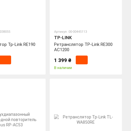
0038055
Артикул: 00-00445113
TP-LINK
ор Tp-Link RE190
Ретранслятор TP-Link RE300
AC1200
1 399 ₴
В наличии