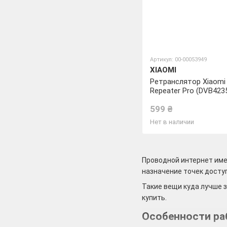
Артикул: 00-00053949
XIAOMI
Ретранслятор Xiaomi 
Repeater Pro (DVB423
599 ₴
Нет в наличии
Проводной интернет име
назначение точек досту
Такие вещи куда лучше 
купить.
Особенности р