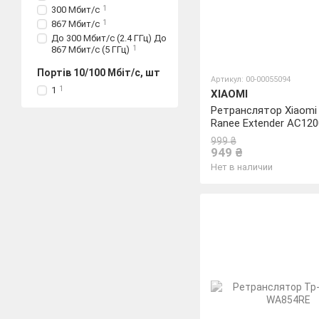
300 Мбит/с
1
867 Мбит/с
1
До 300 Мбит/с (2.4 ГГц) До
867 Мбит/с (5 ГГц)
1
Портів 10/100 Мбіт/с, шт
Артикул: 00-00055094
1
1
XIAOMI
Ретранслятор Xiaomi 
Ranee Extender AC120
999 ₴
949 ₴
Нет в наличии