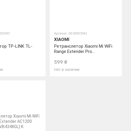
0053941
Артикул: 00-00053942
XIAOMI
тор TP-LINK TL-
Ретранслятор Xiaomi Mi WiFi
Range Extender Pro
(DVB4352GL)
599 ₴
ии
Нет в наличии