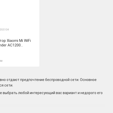
0055104
ор Xiaomi Mi WiFi
nder AC1200
L) K
ии
авно отдают предпочтение беспроводной сети. Основное
ся сети.
те выбрать любой интересующий вас вариант и недорого его