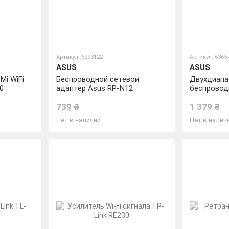
Артикул: 6293122
Артикул: 6365
ASUS
ASUS
Mi WiFi
Беспроводной сетевой
Двухдиапа
0
адаптер Asus RP-N12
беспровод
Asus RP-A
739 ₴
1 379 ₴
Нет в наличии
Нет в налич