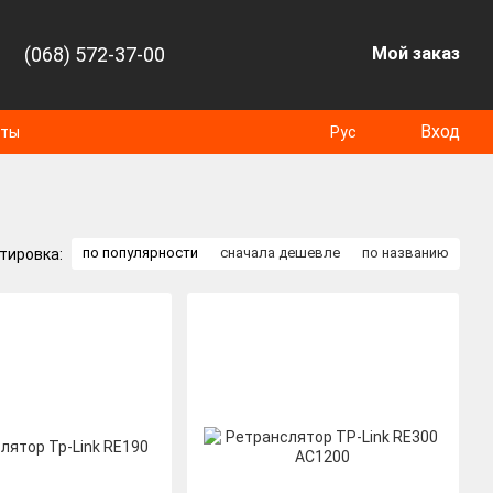
(068) 572-37-00
Мой заказ
Вход
оты
Рус
по популярности
сначала дешевле
по названию
тировка: