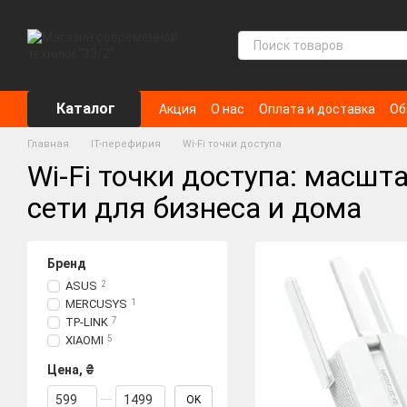
Перейти к основному контенту
Каталог
Акция
О нас
Оплата и доставка
Об
Главная
IT-перефирия
Wi-Fi точки доступа
Wi-Fi точки доступа: масш
сети для бизнеса и дома
Бренд
ASUS
2
MERCUSYS
1
TP-LINK
7
XIAOMI
5
Цена, ₴
От Цена, ₴
До Цена, ₴
OK