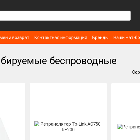
мен и возврат
Контактная информация
Бренды
Наши Чат-б
табируемые беспроводные
Сор