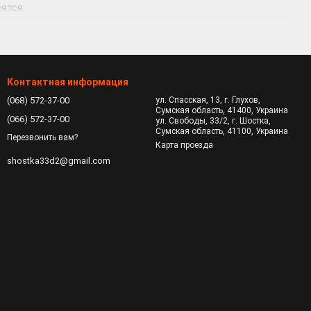
ятся:
ся вне помещения. Девайсы с такой конфигурацией способны
ся в здании большой площади. Помимо самого расстояния,
ерегородки и другие объекты.
Контактная информация
(068) 572-37-00
ул. Спасская, 13, г. Глухов,
му каналу. В таком случае будет использован беспроводной.
Сумская область, 41400, Украина
(066) 572-37-00
ул. Свободы, 33/2, г. Шостка,
 рассчитаны лишь на усиление сигнала и не могут быть
Сумская область, 41100, Украина
Перезвонить вам?
Карта проезда
ысокая скорость особенно полезна, когда включен
shostka33d2@gmail.com
го типа, они справляются с различными задачами. Поэтому
внимание:
размещение, то есть за стенами помещения.
.
.