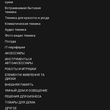
кухни
тренними и внешними. Внешние в ряде случаев могут быть съёмн
Встраиваемая бытовая
ть передатчика. Определяет силу распространения и передачи 
техника
 децибел миливат.
Техника для красоты и ухода
Климатическая техника
ляют оценивать максимальную скорость работы. Стоит учитывать
ит от множества индивидуальных факторов.
Аудио техника
Фото видео техника
ния всё же возникли, вы всегда можете обратиться к нашему онла
Посуда
IT-перефирия
АКСЕССУАРЫ
ИНСТРУМЕНТЫ И
АВТОАКСЕССУАРЫ
РОБОТЫ И ИГРУШКИ
ЕЛЕМЕНТИ ЖИВЛЕННЯ ТА
ДИСКИ
ВНЕШНЯЯ ПАМЯТЬ
УМНЫЙ ДОМ И ОСВЕЩЕНИЕ
РЕШЕНИЯ ДЛЯ БИЗНЕСА
ТОВАРЫ ДЛЯ ДОМА
ДРУГОЕ