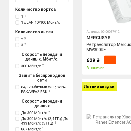
Количество портов
1
1
1 x LAN 10/100 Мбит/с
1
Количество антен
Артикул: 00-00037912
MERCUSYS
2
9
Ретранслятор Mercus
3
2
MW300RE
Скорость передачи
данных, Мбит/с.
629 ₴
300 Мбит/с
2
В наличии
Защита беспроводной
сети
Летние скидки
64/128-битный WEP; WPA-
PSK/WPA2-PSK
1
Скорость передачи
данных
До 300 Мбит/с
2
До 300 Мбит/с (2,4 ГГц) До
433 Мбит/с (5 ГГц)
1
867 Мбит/с
1