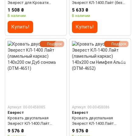
Эверест для Кровати
Эверест КЛ-1400 Лайт (без
Соната-800 (к-кт) дуб крафт
основания под матрас)
1 508 ₴
5 633 ₴
золотой (DTM-2674)
140х200 см Нимфея Альба
В наличии
В наличии
(DTM-4648)
Купить!
Купить!
Подарок
Подарок
Артикул: 00-00458085
Артикул: 00-00458086
Еверест
Еверест
Кровать двуспальная
Кровать двуспальная
Эверест КЛ-1400 Лайт
Эверест КЛ-1400 Лайт
(ламельный каркас) 140х200
(ламельный каркас) 140х200
9 576 ₴
9 576 ₴
см Дуб сонома (DTM-4651)
см Нимфея Альба (DTM-4652)