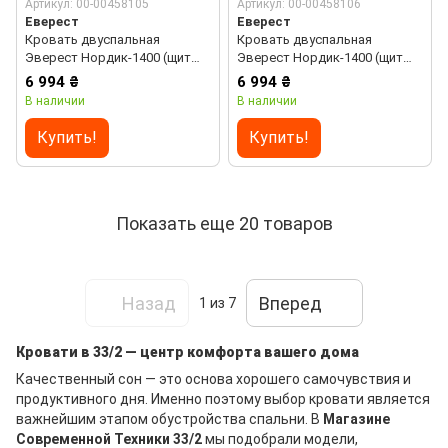
Артикул: 00-00458105
Артикул: 00-00458106
Еверест
Еверест
Кровать двуспальная
Кровать двуспальная
Эверест Нордик-1400 (щит
Эверест Нордик-1400 (щит
ДСП под матрас) 140х200 см
ДСП под матрас) 140х200 см
6 994 ₴
6 994 ₴
Белый + Дуб крафт золотой
Графит + Дуб крафт золотой
В наличии
В наличии
(DTM-5551)
(DTM-5552)
Купить!
Купить!
Показать еще 20 товаров
Назад
Вперед
1
из 7
Кровати в 33/2 — центр комфорта вашего дома
Качественный сон — это основа хорошего самочувствия и
продуктивного дня. Именно поэтому выбор кровати является
важнейшим этапом обустройства спальни. В
Магазине
Современной Техники 33/2
мы подобрали модели,