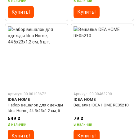
В наличии
В наличии
Купить!
Купить!
Артикул: 00-00108672
Артикул: 00-00463290
IDEA HOME
IDEA HOME
Набор вешалок для одежды
Вешалка IDEA HOME RE05210
Idea Home, 44.5х23х1.2 см, 6
шт.
549 ₴
79 ₴
В наличии
В наличии
Купить!
Купить!