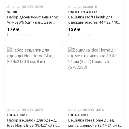
Артикул: 00-00014390
Артикул: 6636016
WERK
PROFF PLASTIK
Набор деревянных вешалок
Вешалка Proff Plastik для
WH-02W6 6шт / пак., Цвет
одежды пластик 44 * 22 * 10
орех Werk
см (3 шт) MIX (2601880)
179 ₴
129 ₴
Нет в наличии
Нет в наличии
Артикул: 00-00014475
Артикул: 00-00014476
IDEA HOME
IDEA HOME
Набор вешалок для одежды
Вешалка Idea Home д / ед.
Idea Home Blue, 39.4х21х0.3 см,
мет. в силиконе 39,4 * 21 см (8