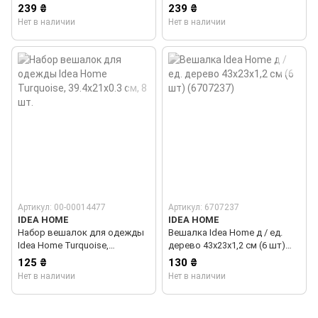
8 шт.
шт) Розовый (6707233)
239 ₴
239 ₴
Нет в наличии
Нет в наличии
Артикул: 00-00014477
Артикул: 6707237
IDEA HOME
IDEA HOME
Набор вешалок для одежды
Вешалка Idea Home д / ед.
Idea Home Turquoise,
дерево 43х23х1,2 см (6 шт)
39.4х21х0.3 см, 8 шт.
(6707237)
125 ₴
130 ₴
Нет в наличии
Нет в наличии